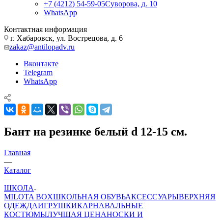
+7 (4212) 54-59-05
Суворова, д. 10
WhatsApp
Контактная информация
г. Хабаровск, ул. Вострецова, д. 6
zakaz@antilopadv.ru
Вконтакте
Telegram
WhatsApp
Бант на резинке белый d 12-15 см.
Главная
—
Каталог
—
ШКОЛА
MILOTA BOX
ШКОЛЬНАЯ ОБУВЬ
АКСЕССУАРЫ
ВЕРХНЯЯ
ОДЕЖДА
ИГРУШКИ
КАРНАВАЛЬНЫЕ
КОСТЮМЫ
ЛУЧШАЯ ЦЕНА
НОСКИ И