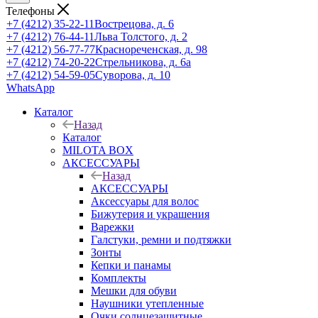
Телефоны
+7 (4212) 35-22-11
Вострецова, д. 6
+7 (4212) 76-44-11
Льва Толстого, д. 2
+7 (4212) 56-77-77
Краснореченская, д. 98
+7 (4212) 74-20-22
Стрельникова, д. 6а
+7 (4212) 54-59-05
Суворова, д. 10
WhatsApp
Каталог
Назад
Каталог
MILOTA BOX
АКСЕССУАРЫ
Назад
АКСЕССУАРЫ
Аксессуары для волос
Бижутерия и украшения
Варежки
Галстуки, ремни и подтяжки
Зонты
Кепки и панамы
Комплекты
Мешки для обуви
Наушники утепленные
Очки солнцезащитные