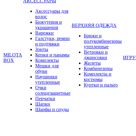
АКСЕССУАРЫ
Аксессуары для
волос
Бижутерия и
ВЕРХНЯЯ ОДЕЖДА
украшения
Варежки
Брюки и
Галстуки, ремни
полукомбинезоны
и подтяжки
утепленные
Зонты
Ветровки и
MILOTA
Кепки и панамы
джинсовки
ИГР
BOX
Комплекты
Жилеты
Мешки для
Комбинезоны
обуви
Комплекты и
Наушники
костюмы
утепленные
Куртки и пальто
Очки
солнцезащитные
Перчатки
Шапки
Шарфы и снуды