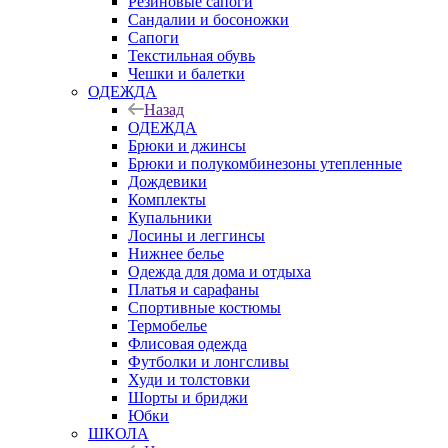
Резиновые сапоги
Сандалии и босоножки
Сапоги
Текстильная обувь
Чешки и балетки
ОДЕЖДА
Назад
ОДЕЖДА
Брюки и джинсы
Брюки и полукомбинезоны утепленные
Дождевики
Комплекты
Купальники
Лосины и леггинсы
Нижнее белье
Одежда для дома и отдыха
Платья и сарафаны
Спортивные костюмы
Термобелье
Флисовая одежда
Футболки и лонгсливы
Худи и толстовки
Шорты и бриджи
Юбки
ШКОЛА