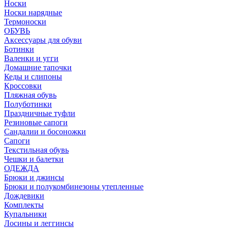
Носки
Носки нарядные
Термоноски
ОБУВЬ
Аксессуары для обуви
Ботинки
Валенки и угги
Домашние тапочки
Кеды и слипоны
Кроссовки
Пляжная обувь
Полуботинки
Праздничные туфли
Резиновые сапоги
Сандалии и босоножки
Сапоги
Текстильная обувь
Чешки и балетки
ОДЕЖДА
Брюки и джинсы
Брюки и полукомбинезоны утепленные
Дождевики
Комплекты
Купальники
Лосины и леггинсы