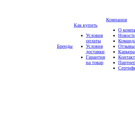
Компания
Как купить
О комп
Условия
Новост
оплаты
Команд
Бренды
Условия
Отзывы
доставки
Карьера
Гарантия
Контак
на товар
Партне
Сертиф