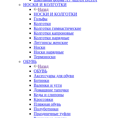
НОСКИ И КОЛГОТКИ
Назад
НОСКИ И КОЛГОТКИ
Гольфы
Колготки
Колготки гимнастические
Колготки капроновые
Колготки нарядные
Леггинсы женские
Носки
Носки нарядные
Термоноски
ОБУВЬ
Назад
ОБУВЬ
Аксессуары для обуви
Ботинки
Валенки и угги
Домашние тапочки
Кеды и слипоны
Кроссовки
Пляжная обувь
Полуботинки
Праздничные туфли