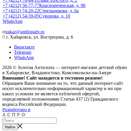
+7 (4212) 76-44-11
Льва Толстого, д. 2
+7 (4212) 56-77-77
Краснореченская, д. 98
+7 (4212) 74-20-22
Стрельникова, д. 6а
+7 (4212) 54-59-05
Суворова, д. 10
WhatsApp
zakaz@antilopadv.ru
г. Хабаровск, ул. Вострецова, д. 6
Вконтакте
Telegram
WhatsApp
2026 © Золотая Антилопа — интернет-магазин детской обуви
в Хабаровске, Владивостоке, Комсомольске-на-Амуре
Внимание! Сайт находится в тестовом режиме!
Обращаем Ваше внимание на то, что данный интернет-сайт
носит исключительно информационный характер и ни при
каких условиях не является публичной офертой,
определяемой положениями Статьи 437 (2) Гражданского
кодекса Российской Федерации.
Разработано в
Найти