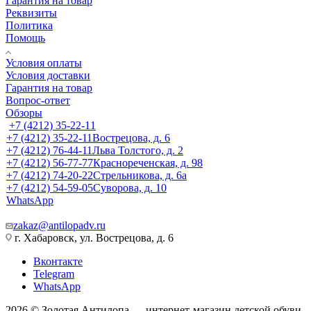
Гарантия на товар
Реквизиты
Политика
Помощь
Условия оплаты
Условия доставки
Гарантия на товар
Вопрос-ответ
Обзоры
+7 (4212) 35-22-11
+7 (4212) 35-22-11
Вострецова, д. 6
+7 (4212) 76-44-11
Льва Толстого, д. 2
+7 (4212) 56-77-77
Краснореченская, д. 98
+7 (4212) 74-20-22
Стрельникова, д. 6а
+7 (4212) 54-59-05
Суворова, д. 10
WhatsApp
zakaz@antilopadv.ru
г. Хабаровск, ул. Вострецова, д. 6
Вконтакте
Telegram
WhatsApp
2026 © Золотая Антилопа — интернет-магазин детской обуви