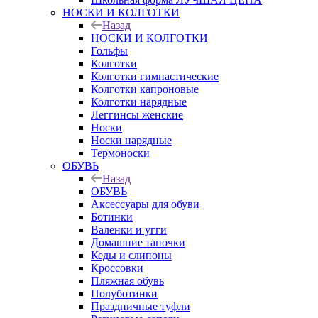
НОСКИ И КОЛГОТКИ
Назад
НОСКИ И КОЛГОТКИ
Гольфы
Колготки
Колготки гимнастические
Колготки капроновые
Колготки нарядные
Леггинсы женские
Носки
Носки нарядные
Термоноски
ОБУВЬ
Назад
ОБУВЬ
Аксессуары для обуви
Ботинки
Валенки и угги
Домашние тапочки
Кеды и слипоны
Кроссовки
Пляжная обувь
Полуботинки
Праздничные туфли