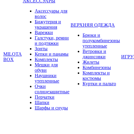
АКСЕССУАРЫ
Аксессуары для
волос
Бижутерия и
ВЕРХНЯЯ ОДЕЖДА
украшения
Варежки
Брюки и
Галстуки, ремни
полукомбинезоны
и подтяжки
утепленные
Зонты
Ветровки и
MILOTA
Кепки и панамы
джинсовки
ИГР
BOX
Комплекты
Жилеты
Мешки для
Комбинезоны
обуви
Комплекты и
Наушники
костюмы
утепленные
Куртки и пальто
Очки
солнцезащитные
Перчатки
Шапки
Шарфы и снуды