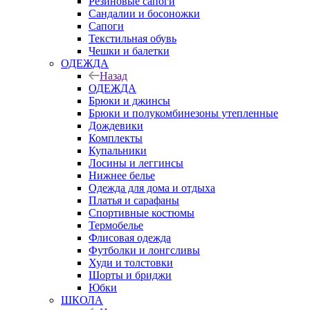
Резиновые сапоги
Сандалии и босоножки
Сапоги
Текстильная обувь
Чешки и балетки
ОДЕЖДА
Назад
ОДЕЖДА
Брюки и джинсы
Брюки и полукомбинезоны утепленные
Дождевики
Комплекты
Купальники
Лосины и леггинсы
Нижнее белье
Одежда для дома и отдыха
Платья и сарафаны
Спортивные костюмы
Термобелье
Флисовая одежда
Футболки и лонгсливы
Худи и толстовки
Шорты и бриджи
Юбки
ШКОЛА