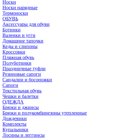
Носки
Носки нарядные
Термоноски
ОБУВЬ
Аксессуары для обуви
Ботинки
Валенки и угги
Домашние тапочки
Кеды и слипоны
Кроссовки
Пляжная обувь
Полуботинки
Праздничные туфли
Резиновые сапоги
Сандалии и босоножки
Сапоги
Текстильная обувь
Чешки и балетки
ОДЕЖДА
Брюки и джинсы
Брюки и полукомбинезоны утепленные
Дождевики
Комплекты
Купальники
Лосины и леггинсы