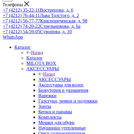
Телефоны
+7 (4212) 35-22-11
Вострецова, д. 6
+7 (4212) 76-44-11
Льва Толстого, д. 2
+7 (4212) 56-77-77
Краснореченская, д. 98
+7 (4212) 74-20-22
Стрельникова, д. 6а
+7 (4212) 54-59-05
Суворова, д. 10
WhatsApp
Каталог
Назад
Каталог
MILOTA BOX
АКСЕССУАРЫ
Назад
АКСЕССУАРЫ
Аксессуары для волос
Бижутерия и украшения
Варежки
Галстуки, ремни и подтяжки
Зонты
Кепки и панамы
Комплекты
Мешки для обуви
Наушники утепленные
Очки солнцезащитные