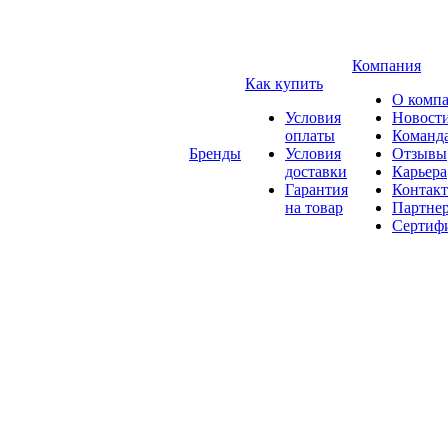
Компания
Как купить
О комп
Условия
Новост
оплаты
Команд
Бренды
Условия
Отзывы
доставки
Карьера
Гарантия
Контак
на товар
Партне
Сертиф