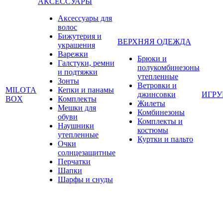
АКСЕССУАРЫ
Аксессуары для
волос
Бижутерия и
ВЕРХНЯЯ ОДЕЖДА
украшения
Варежки
Брюки и
Галстуки, ремни
полукомбинезоны
и подтяжки
утепленные
Зонты
Ветровки и
MILOTA
Кепки и панамы
джинсовки
ИГР
BOX
Комплекты
Жилеты
Мешки для
Комбинезоны
обуви
Комплекты и
Наушники
костюмы
утепленные
Куртки и пальто
Очки
солнцезащитные
Перчатки
Шапки
Шарфы и снуды