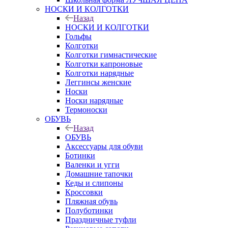
НОСКИ И КОЛГОТКИ
Назад
НОСКИ И КОЛГОТКИ
Гольфы
Колготки
Колготки гимнастические
Колготки капроновые
Колготки нарядные
Леггинсы женские
Носки
Носки нарядные
Термоноски
ОБУВЬ
Назад
ОБУВЬ
Аксессуары для обуви
Ботинки
Валенки и угги
Домашние тапочки
Кеды и слипоны
Кроссовки
Пляжная обувь
Полуботинки
Праздничные туфли