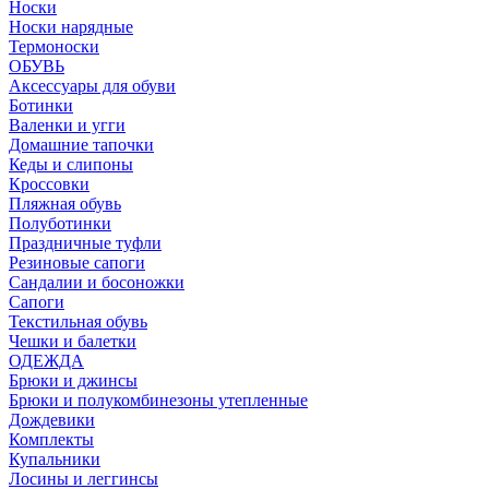
Носки
Носки нарядные
Термоноски
ОБУВЬ
Аксессуары для обуви
Ботинки
Валенки и угги
Домашние тапочки
Кеды и слипоны
Кроссовки
Пляжная обувь
Полуботинки
Праздничные туфли
Резиновые сапоги
Сандалии и босоножки
Сапоги
Текстильная обувь
Чешки и балетки
ОДЕЖДА
Брюки и джинсы
Брюки и полукомбинезоны утепленные
Дождевики
Комплекты
Купальники
Лосины и леггинсы