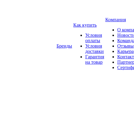
Компания
Как купить
О комп
Условия
Новост
оплаты
Команд
Бренды
Условия
Отзывы
доставки
Карьера
Гарантия
Контак
на товар
Партне
Сертиф