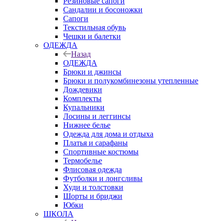
Резиновые сапоги
Сандалии и босоножки
Сапоги
Текстильная обувь
Чешки и балетки
ОДЕЖДА
Назад
ОДЕЖДА
Брюки и джинсы
Брюки и полукомбинезоны утепленные
Дождевики
Комплекты
Купальники
Лосины и леггинсы
Нижнее белье
Одежда для дома и отдыха
Платья и сарафаны
Спортивные костюмы
Термобелье
Флисовая одежда
Футболки и лонгсливы
Худи и толстовки
Шорты и бриджи
Юбки
ШКОЛА