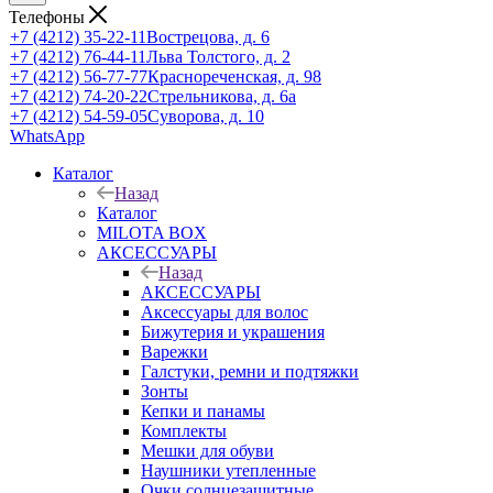
Телефоны
+7 (4212) 35-22-11
Вострецова, д. 6
+7 (4212) 76-44-11
Льва Толстого, д. 2
+7 (4212) 56-77-77
Краснореченская, д. 98
+7 (4212) 74-20-22
Стрельникова, д. 6а
+7 (4212) 54-59-05
Суворова, д. 10
WhatsApp
Каталог
Назад
Каталог
MILOTA BOX
АКСЕССУАРЫ
Назад
АКСЕССУАРЫ
Аксессуары для волос
Бижутерия и украшения
Варежки
Галстуки, ремни и подтяжки
Зонты
Кепки и панамы
Комплекты
Мешки для обуви
Наушники утепленные
Очки солнцезащитные