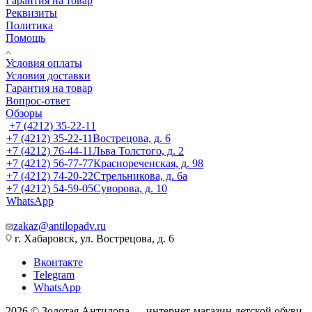
Гарантия на товар
Реквизиты
Политика
Помощь
Условия оплаты
Условия доставки
Гарантия на товар
Вопрос-ответ
Обзоры
+7 (4212) 35-22-11
+7 (4212) 35-22-11
Вострецова, д. 6
+7 (4212) 76-44-11
Льва Толстого, д. 2
+7 (4212) 56-77-77
Краснореченская, д. 98
+7 (4212) 74-20-22
Стрельникова, д. 6а
+7 (4212) 54-59-05
Суворова, д. 10
WhatsApp
zakaz@antilopadv.ru
г. Хабаровск, ул. Вострецова, д. 6
Вконтакте
Telegram
WhatsApp
2026 © Золотая Антилопа — интернет-магазин детской обуви