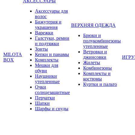
АКСЕССУАРЫ
Аксессуары для
волос
Бижутерия и
ВЕРХНЯЯ ОДЕЖДА
украшения
Варежки
Брюки и
Галстуки, ремни
полукомбинезоны
и подтяжки
утепленные
Зонты
Ветровки и
MILOTA
Кепки и панамы
джинсовки
ИГР
BOX
Комплекты
Жилеты
Мешки для
Комбинезоны
обуви
Комплекты и
Наушники
костюмы
утепленные
Куртки и пальто
Очки
солнцезащитные
Перчатки
Шапки
Шарфы и снуды