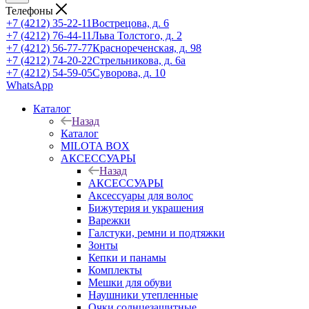
Телефоны
+7 (4212) 35-22-11
Вострецова, д. 6
+7 (4212) 76-44-11
Льва Толстого, д. 2
+7 (4212) 56-77-77
Краснореченская, д. 98
+7 (4212) 74-20-22
Стрельникова, д. 6а
+7 (4212) 54-59-05
Суворова, д. 10
WhatsApp
Каталог
Назад
Каталог
MILOTA BOX
АКСЕССУАРЫ
Назад
АКСЕССУАРЫ
Аксессуары для волос
Бижутерия и украшения
Варежки
Галстуки, ремни и подтяжки
Зонты
Кепки и панамы
Комплекты
Мешки для обуви
Наушники утепленные
Очки солнцезащитные