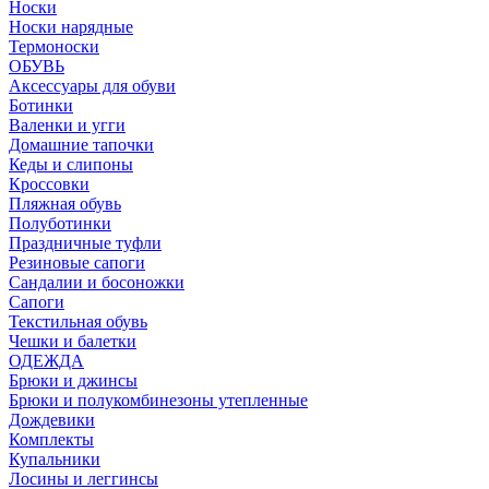
Носки
Носки нарядные
Термоноски
ОБУВЬ
Аксессуары для обуви
Ботинки
Валенки и угги
Домашние тапочки
Кеды и слипоны
Кроссовки
Пляжная обувь
Полуботинки
Праздничные туфли
Резиновые сапоги
Сандалии и босоножки
Сапоги
Текстильная обувь
Чешки и балетки
ОДЕЖДА
Брюки и джинсы
Брюки и полукомбинезоны утепленные
Дождевики
Комплекты
Купальники
Лосины и леггинсы