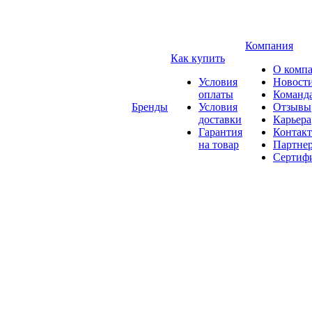
Компания
Как купить
О комп
Условия
Новост
оплаты
Команд
Бренды
Условия
Отзывы
доставки
Карьера
Гарантия
Контак
на товар
Партне
Сертиф