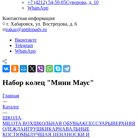
+7 (4212) 54-59-05
Суворова, д. 10
WhatsApp
Контактная информация
г. Хабаровск, ул. Вострецова, д. 6
zakaz@antilopadv.ru
Вконтакте
Telegram
WhatsApp
Набор колец "Мини Маус"
Главная
—
Каталог
—
ШКОЛА
MILOTA BOX
ШКОЛЬНАЯ ОБУВЬ
АКСЕССУАРЫ
ВЕРХНЯЯ
ОДЕЖДА
ИГРУШКИ
КАРНАВАЛЬНЫЕ
КОСТЮМЫ
ЛУЧШАЯ ЦЕНА
НОСКИ И