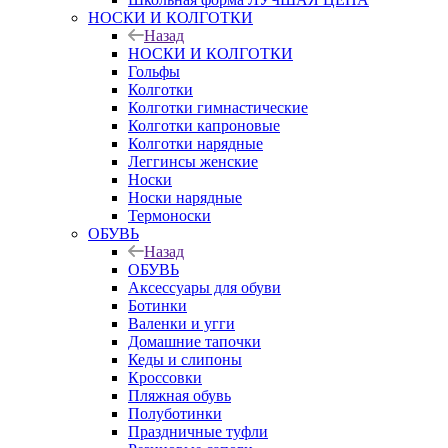
НОСКИ И КОЛГОТКИ
Назад
НОСКИ И КОЛГОТКИ
Гольфы
Колготки
Колготки гимнастические
Колготки капроновые
Колготки нарядные
Леггинсы женские
Носки
Носки нарядные
Термоноски
ОБУВЬ
Назад
ОБУВЬ
Аксессуары для обуви
Ботинки
Валенки и угги
Домашние тапочки
Кеды и слипоны
Кроссовки
Пляжная обувь
Полуботинки
Праздничные туфли