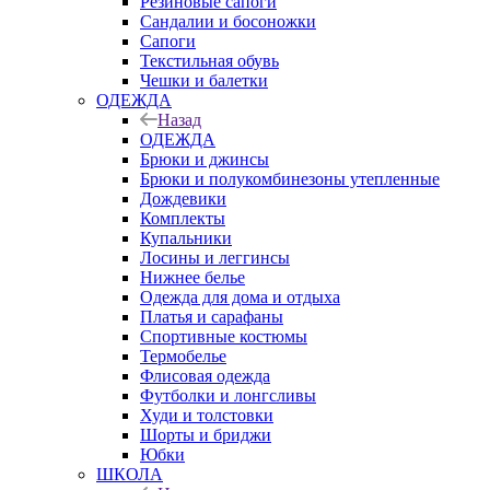
Резиновые сапоги
Сандалии и босоножки
Сапоги
Текстильная обувь
Чешки и балетки
ОДЕЖДА
Назад
ОДЕЖДА
Брюки и джинсы
Брюки и полукомбинезоны утепленные
Дождевики
Комплекты
Купальники
Лосины и леггинсы
Нижнее белье
Одежда для дома и отдыха
Платья и сарафаны
Спортивные костюмы
Термобелье
Флисовая одежда
Футболки и лонгсливы
Худи и толстовки
Шорты и бриджи
Юбки
ШКОЛА