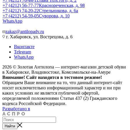
+7 (4212) 76-44-11
Льва Толстого, д. 2
+7 (4212) 56-77-77
Краснореченская, д. 98
+7 (4212) 74-20-22
Стрельникова, д. 6а
+7 (4212) 54-59-05
Суворова, д. 10
WhatsApp
zakaz@antilopadv.ru
г. Хабаровск, ул. Вострецова, д. 6
Вконтакте
Telegram
WhatsApp
2026 © Золотая Антилопа — интернет-магазин детской обуви
в Хабаровске, Владивостоке, Комсомольске-на-Амуре
Внимание! Сайт находится в тестовом режиме!
Обращаем Ваше внимание на то, что данный интернет-сайт
носит исключительно информационный характер и ни при
каких условиях не является публичной офертой,
определяемой положениями Статьи 437 (2) Гражданского
кодекса Российской Федерации.
Разработано в
Найти