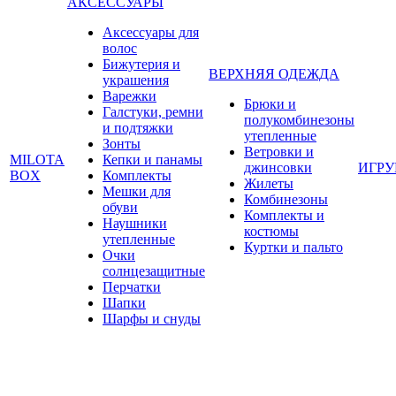
АКСЕССУАРЫ
Аксессуары для
волос
Бижутерия и
ВЕРХНЯЯ ОДЕЖДА
украшения
Варежки
Брюки и
Галстуки, ремни
полукомбинезоны
и подтяжки
утепленные
Зонты
Ветровки и
MILOTA
Кепки и панамы
джинсовки
ИГР
BOX
Комплекты
Жилеты
Мешки для
Комбинезоны
обуви
Комплекты и
Наушники
костюмы
утепленные
Куртки и пальто
Очки
солнцезащитные
Перчатки
Шапки
Шарфы и снуды