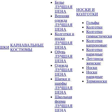
Белье
ЛУЧШАЯ
НОСКИ И
ЦЕНА
КОЛГОТКИ
Верхняя
одежда
Гольфы
ЛУЧШАЯ
Колготки
ЦЕНА
Колготки
Колготки и
гимнастическ
носки
Колготки
ЛУЧШАЯ
КАРНАВАЛЬНЫЕ
капроновые
УШКИ
ЦЕНА
КОСТЮМЫ
Колготки
Обувь
нарядные
ЛУЧШАЯ
Леггинсы
ЦЕНА
женские
Одежда
Носки
ЛУЧШАЯ
Носки
ЦЕНА
нарядные
Шапки и
Термоноски
шарфы
ЛУЧШАЯ
ЦЕНА
Школьная
форма
ЛУЧШАЯ
ЦЕНА