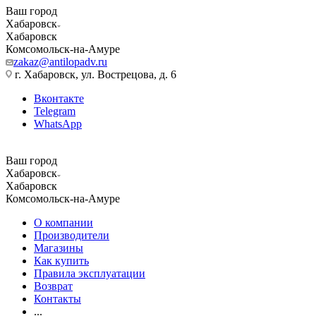
Ваш город
Хабаровск
Хабаровск
Комсомольск-на-Амуре
zakaz@antilopadv.ru
г. Хабаровск, ул. Вострецова, д. 6
Вконтакте
Telegram
WhatsApp
Ваш город
Хабаровск
Хабаровск
Комсомольск-на-Амуре
О компании
Производители
Магазины
Как купить
Правила эксплуатации
Возврат
Контакты
...