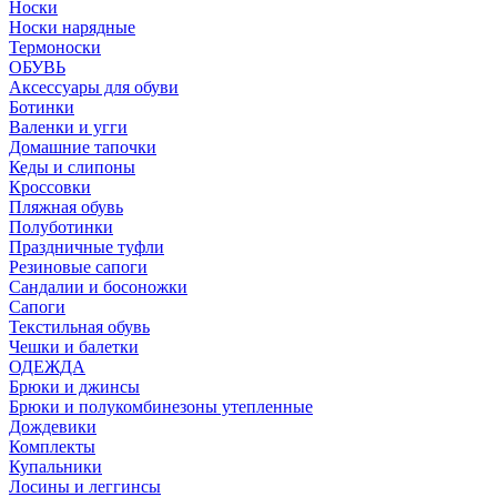
Носки
Носки нарядные
Термоноски
ОБУВЬ
Аксессуары для обуви
Ботинки
Валенки и угги
Домашние тапочки
Кеды и слипоны
Кроссовки
Пляжная обувь
Полуботинки
Праздничные туфли
Резиновые сапоги
Сандалии и босоножки
Сапоги
Текстильная обувь
Чешки и балетки
ОДЕЖДА
Брюки и джинсы
Брюки и полукомбинезоны утепленные
Дождевики
Комплекты
Купальники
Лосины и леггинсы