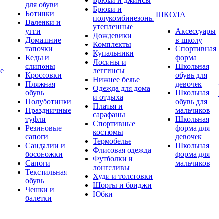
Брюки и джинсы
для обуви
Брюки и
Ботинки
ШКОЛА
полукомбинезоны
Валенки и
утепленные
угги
Аксессуары
Дождевики
Домашние
в школу
Комплекты
тапочки
Спортивная
Купальники
Кеды и
форма
Лосины и
слипоны
Школьная
ие
леггинсы
Кроссовки
обувь для
Нижнее белье
Пляжная
девочек
Одежда для дома
обувь
Школьная
и отдыха
Полуботинки
обувь для
Платья и
Праздничные
мальчиков
сарафаны
туфли
Школьная
Спортивные
Резиновые
форма для
костюмы
сапоги
девочек
Термобелье
Сандалии и
Школьная
Флисовая одежда
босоножки
форма для
Футболки и
Сапоги
мальчиков
лонгсливы
Текстильная
Худи и толстовки
обувь
Шорты и бриджи
Чешки и
Юбки
балетки