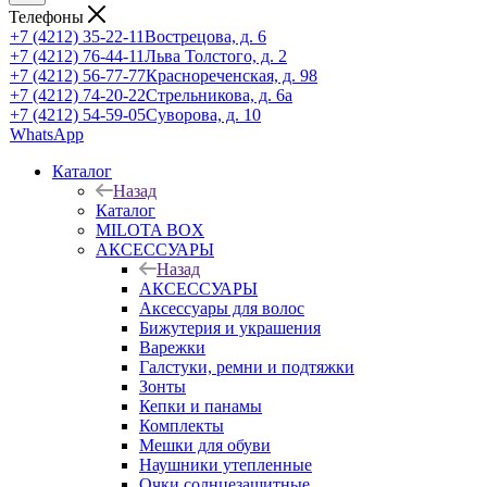
Телефоны
+7 (4212) 35-22-11
Вострецова, д. 6
+7 (4212) 76-44-11
Льва Толстого, д. 2
+7 (4212) 56-77-77
Краснореченская, д. 98
+7 (4212) 74-20-22
Стрельникова, д. 6а
+7 (4212) 54-59-05
Суворова, д. 10
WhatsApp
Каталог
Назад
Каталог
MILOTA BOX
АКСЕССУАРЫ
Назад
АКСЕССУАРЫ
Аксессуары для волос
Бижутерия и украшения
Варежки
Галстуки, ремни и подтяжки
Зонты
Кепки и панамы
Комплекты
Мешки для обуви
Наушники утепленные
Очки солнцезащитные