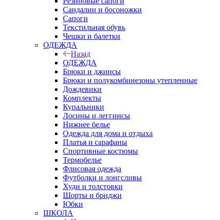
Резиновые сапоги
Сандалии и босоножки
Сапоги
Текстильная обувь
Чешки и балетки
ОДЕЖДА
Назад
ОДЕЖДА
Брюки и джинсы
Брюки и полукомбинезоны утепленные
Дождевики
Комплекты
Купальники
Лосины и леггинсы
Нижнее белье
Одежда для дома и отдыха
Платья и сарафаны
Спортивные костюмы
Термобелье
Флисовая одежда
Футболки и лонгсливы
Худи и толстовки
Шорты и бриджи
Юбки
ШКОЛА