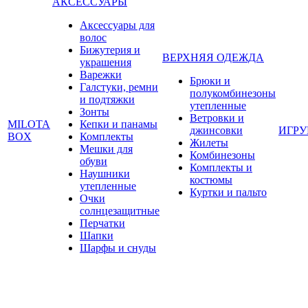
АКСЕССУАРЫ
Аксессуары для
волос
Бижутерия и
ВЕРХНЯЯ ОДЕЖДА
украшения
Варежки
Брюки и
Галстуки, ремни
полукомбинезоны
и подтяжки
утепленные
Зонты
Ветровки и
MILOTA
Кепки и панамы
джинсовки
ИГР
BOX
Комплекты
Жилеты
Мешки для
Комбинезоны
обуви
Комплекты и
Наушники
костюмы
утепленные
Куртки и пальто
Очки
солнцезащитные
Перчатки
Шапки
Шарфы и снуды