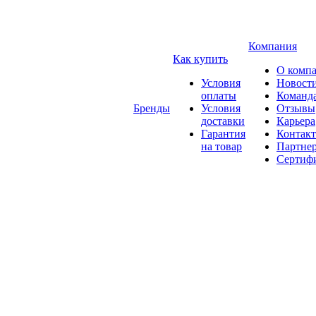
Компания
Как купить
О комп
Условия
Новост
оплаты
Команд
Бренды
Условия
Отзывы
доставки
Карьера
Гарантия
Контак
на товар
Партне
Сертиф