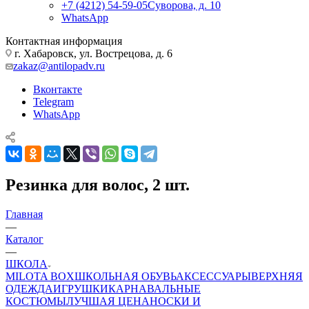
+7 (4212) 54-59-05
Суворова, д. 10
WhatsApp
Контактная информация
г. Хабаровск, ул. Вострецова, д. 6
zakaz@antilopadv.ru
Вконтакте
Telegram
WhatsApp
Резинка для волос, 2 шт.
Главная
—
Каталог
—
ШКОЛА
MILOTA BOX
ШКОЛЬНАЯ ОБУВЬ
АКСЕССУАРЫ
ВЕРХНЯЯ
ОДЕЖДА
ИГРУШКИ
КАРНАВАЛЬНЫЕ
КОСТЮМЫ
ЛУЧШАЯ ЦЕНА
НОСКИ И