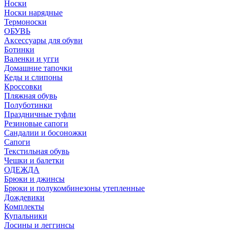
Носки
Носки нарядные
Термоноски
ОБУВЬ
Аксессуары для обуви
Ботинки
Валенки и угги
Домашние тапочки
Кеды и слипоны
Кроссовки
Пляжная обувь
Полуботинки
Праздничные туфли
Резиновые сапоги
Сандалии и босоножки
Сапоги
Текстильная обувь
Чешки и балетки
ОДЕЖДА
Брюки и джинсы
Брюки и полукомбинезоны утепленные
Дождевики
Комплекты
Купальники
Лосины и леггинсы