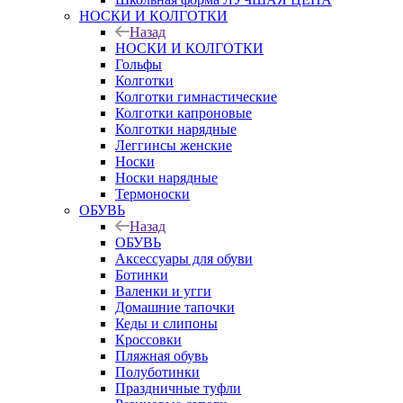
НОСКИ И КОЛГОТКИ
Назад
НОСКИ И КОЛГОТКИ
Гольфы
Колготки
Колготки гимнастические
Колготки капроновые
Колготки нарядные
Леггинсы женские
Носки
Носки нарядные
Термоноски
ОБУВЬ
Назад
ОБУВЬ
Аксессуары для обуви
Ботинки
Валенки и угги
Домашние тапочки
Кеды и слипоны
Кроссовки
Пляжная обувь
Полуботинки
Праздничные туфли