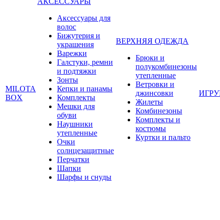
АКСЕССУАРЫ
Аксессуары для
волос
Бижутерия и
ВЕРХНЯЯ ОДЕЖДА
украшения
Варежки
Брюки и
Галстуки, ремни
полукомбинезоны
и подтяжки
утепленные
Зонты
Ветровки и
MILOTA
Кепки и панамы
джинсовки
ИГР
BOX
Комплекты
Жилеты
Мешки для
Комбинезоны
обуви
Комплекты и
Наушники
костюмы
утепленные
Куртки и пальто
Очки
солнцезащитные
Перчатки
Шапки
Шарфы и снуды