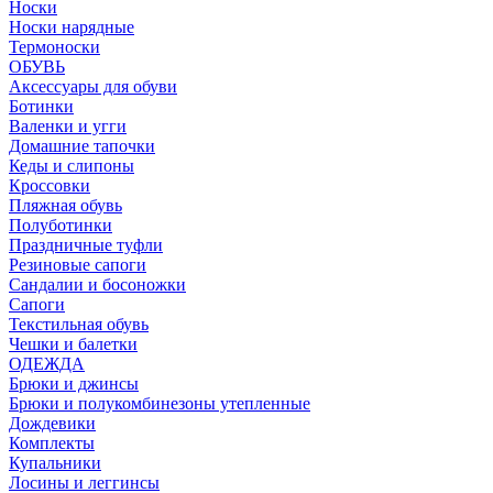
Носки
Носки нарядные
Термоноски
ОБУВЬ
Аксессуары для обуви
Ботинки
Валенки и угги
Домашние тапочки
Кеды и слипоны
Кроссовки
Пляжная обувь
Полуботинки
Праздничные туфли
Резиновые сапоги
Сандалии и босоножки
Сапоги
Текстильная обувь
Чешки и балетки
ОДЕЖДА
Брюки и джинсы
Брюки и полукомбинезоны утепленные
Дождевики
Комплекты
Купальники
Лосины и леггинсы