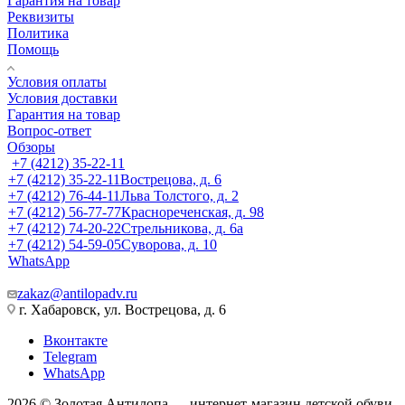
Гарантия на товар
Реквизиты
Политика
Помощь
Условия оплаты
Условия доставки
Гарантия на товар
Вопрос-ответ
Обзоры
+7 (4212) 35-22-11
+7 (4212) 35-22-11
Вострецова, д. 6
+7 (4212) 76-44-11
Льва Толстого, д. 2
+7 (4212) 56-77-77
Краснореченская, д. 98
+7 (4212) 74-20-22
Стрельникова, д. 6а
+7 (4212) 54-59-05
Суворова, д. 10
WhatsApp
zakaz@antilopadv.ru
г. Хабаровск, ул. Вострецова, д. 6
Вконтакте
Telegram
WhatsApp
2026 © Золотая Антилопа — интернет-магазин детской обуви