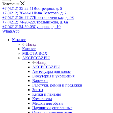
Телефоны
+7 (4212) 35-22-11
Вострецова, д. 6
+7 (4212) 76-44-11
Льва Толстого, д. 2
+7 (4212) 56-77-77
Краснореченская, д. 98
+7 (4212) 74-20-22
Стрельникова, д. 6а
+7 (4212) 54-59-05
Суворова, д. 10
WhatsApp
Каталог
Назад
Каталог
MILOTA BOX
АКСЕССУАРЫ
Назад
АКСЕССУАРЫ
Аксессуары для волос
Бижутерия и украшения
Варежки
Галстуки, ремни и подтяжки
Зонты
Кепки и панамы
Комплекты
Мешки для обуви
Наушники утепленные
Очки солнцезащитные