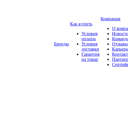
Компания
Как купить
О комп
Условия
Новост
оплаты
Команд
Бренды
Условия
Отзывы
доставки
Карьера
Гарантия
Контак
на товар
Партне
Сертиф