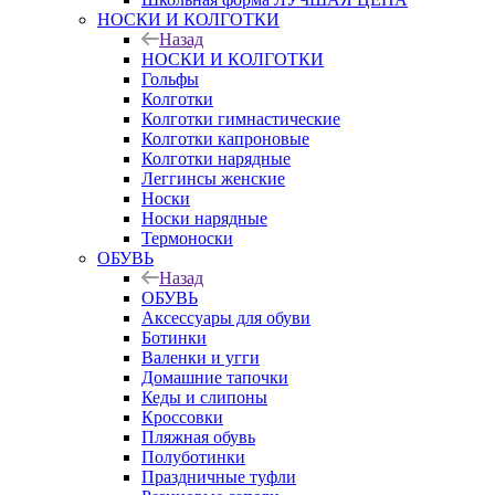
НОСКИ И КОЛГОТКИ
Назад
НОСКИ И КОЛГОТКИ
Гольфы
Колготки
Колготки гимнастические
Колготки капроновые
Колготки нарядные
Леггинсы женские
Носки
Носки нарядные
Термоноски
ОБУВЬ
Назад
ОБУВЬ
Аксессуары для обуви
Ботинки
Валенки и угги
Домашние тапочки
Кеды и слипоны
Кроссовки
Пляжная обувь
Полуботинки
Праздничные туфли