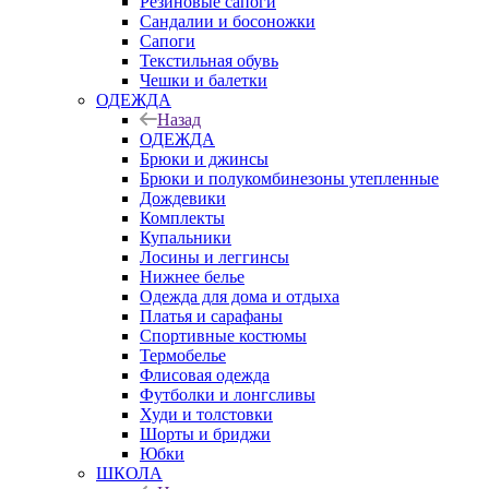
Резиновые сапоги
Сандалии и босоножки
Сапоги
Текстильная обувь
Чешки и балетки
ОДЕЖДА
Назад
ОДЕЖДА
Брюки и джинсы
Брюки и полукомбинезоны утепленные
Дождевики
Комплекты
Купальники
Лосины и леггинсы
Нижнее белье
Одежда для дома и отдыха
Платья и сарафаны
Спортивные костюмы
Термобелье
Флисовая одежда
Футболки и лонгсливы
Худи и толстовки
Шорты и бриджи
Юбки
ШКОЛА