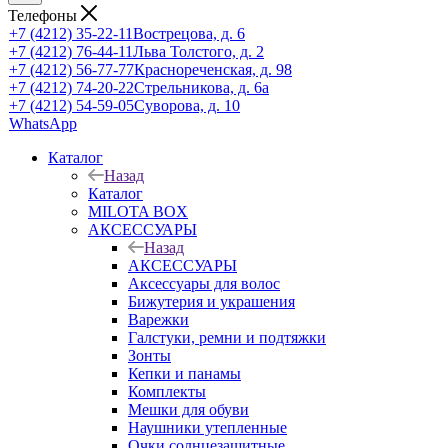
Телефоны
+7 (4212) 35-22-11
Вострецова, д. 6
+7 (4212) 76-44-11
Льва Толстого, д. 2
+7 (4212) 56-77-77
Краснореченская, д. 98
+7 (4212) 74-20-22
Стрельникова, д. 6а
+7 (4212) 54-59-05
Суворова, д. 10
WhatsApp
Каталог
Назад
Каталог
MILOTA BOX
АКСЕССУАРЫ
Назад
АКСЕССУАРЫ
Аксессуары для волос
Бижутерия и украшения
Варежки
Галстуки, ремни и подтяжки
Зонты
Кепки и панамы
Комплекты
Мешки для обуви
Наушники утепленные
Очки солнцезащитные