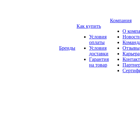
Компания
Как купить
О комп
Условия
Новост
оплаты
Команд
Бренды
Условия
Отзывы
доставки
Карьера
Гарантия
Контак
на товар
Партне
Сертиф