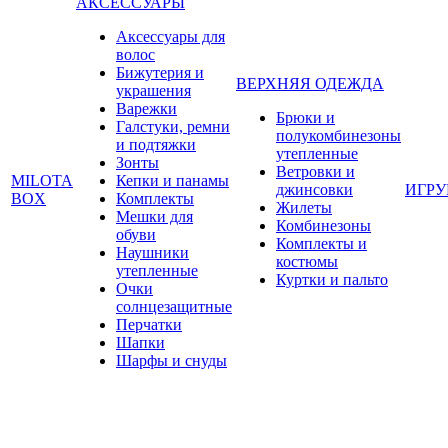
АКСЕССУАРЫ
Аксессуары для
волос
Бижутерия и
ВЕРХНЯЯ ОДЕЖДА
украшения
Варежки
Брюки и
Галстуки, ремни
полукомбинезоны
и подтяжки
утепленные
Зонты
Ветровки и
MILOTA
Кепки и панамы
джинсовки
ИГР
BOX
Комплекты
Жилеты
Мешки для
Комбинезоны
обуви
Комплекты и
Наушники
костюмы
утепленные
Куртки и пальто
Очки
солнцезащитные
Перчатки
Шапки
Шарфы и снуды