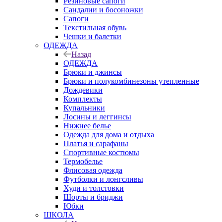
Резиновые сапоги
Сандалии и босоножки
Сапоги
Текстильная обувь
Чешки и балетки
ОДЕЖДА
Назад
ОДЕЖДА
Брюки и джинсы
Брюки и полукомбинезоны утепленные
Дождевики
Комплекты
Купальники
Лосины и леггинсы
Нижнее белье
Одежда для дома и отдыха
Платья и сарафаны
Спортивные костюмы
Термобелье
Флисовая одежда
Футболки и лонгсливы
Худи и толстовки
Шорты и бриджи
Юбки
ШКОЛА