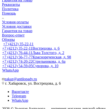
Гарантия на товар
Реквизиты
Политика
Помощь
Условия оплаты
Условия доставки
Гарантия на товар
Вопрос-ответ
Обзоры
+7 (4212) 35-22-11
+7 (4212) 35-22-11
Вострецова, д. 6
+7 (4212) 76-44-11
Льва Толстого, д. 2
+7 (4212) 56-77-77
Краснореченская, д. 98
+7 (4212) 74-20-22
Стрельникова, д. 6а
+7 (4212) 54-59-05
Суворова, д. 10
WhatsApp
zakaz@antilopadv.ru
г. Хабаровск, ул. Вострецова, д. 6
Вконтакте
Telegram
WhatsApp
2026 © Золотая Антилопа — интернет-магазин детской обуви