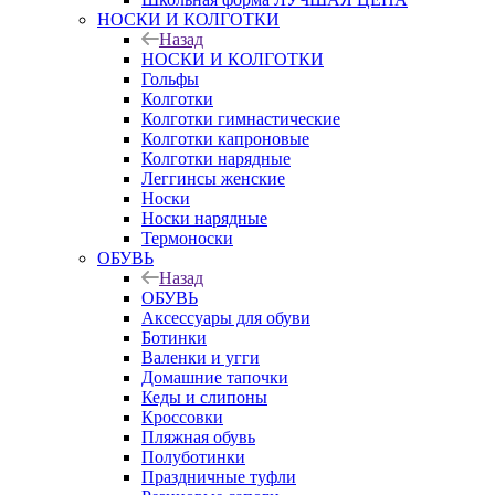
НОСКИ И КОЛГОТКИ
Назад
НОСКИ И КОЛГОТКИ
Гольфы
Колготки
Колготки гимнастические
Колготки капроновые
Колготки нарядные
Леггинсы женские
Носки
Носки нарядные
Термоноски
ОБУВЬ
Назад
ОБУВЬ
Аксессуары для обуви
Ботинки
Валенки и угги
Домашние тапочки
Кеды и слипоны
Кроссовки
Пляжная обувь
Полуботинки
Праздничные туфли