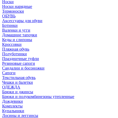
Носки
Носки нарядные
Термоноски
ОБУВЬ
Аксессуары для обуви
Ботинки
Валенки и угги
Домашние тапочки
Кеды и слипоны
Кроссовки
Пляжная обувь
Полуботинки
Праздничные туфли
Резиновые сапоги
Сандалии и босоножки
Сапоги
Текстильная обувь
Чешки и балетки
ОДЕЖДА
Брюки и джинсы
Брюки и полукомбинезоны утепленные
Дождевики
Комплекты
Купальники
Лосины и леггинсы