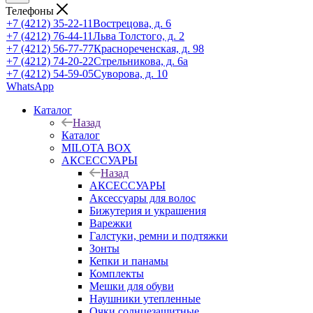
Телефоны
+7 (4212) 35-22-11
Вострецова, д. 6
+7 (4212) 76-44-11
Льва Толстого, д. 2
+7 (4212) 56-77-77
Краснореченская, д. 98
+7 (4212) 74-20-22
Стрельникова, д. 6а
+7 (4212) 54-59-05
Суворова, д. 10
WhatsApp
Каталог
Назад
Каталог
MILOTA BOX
АКСЕССУАРЫ
Назад
АКСЕССУАРЫ
Аксессуары для волос
Бижутерия и украшения
Варежки
Галстуки, ремни и подтяжки
Зонты
Кепки и панамы
Комплекты
Мешки для обуви
Наушники утепленные
Очки солнцезащитные