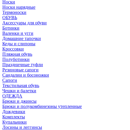
Носки
Носки нарядные
Термоноски
ОБУВЬ
Аксессуары для обуви
Ботинки
Валенки и угги
Домашние тапочки
Кеды и слипоны
Кроссовки
Пляжная обувь
Полуботинки
Праздничные туфли
Резиновые сапоги
Сандалии и босоножки
Сапоги
Текстильная обувь
Чешки и балетки
ОДЕЖДА
Брюки и джинсы
Брюки и полукомбинезоны утепленные
Дождевики
Комплекты
Купальники
Лосины и леггинсы