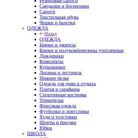
Резиновые сапоги
Сандалии и босоножки
Сапоги
Текстильная обувь
Чешки и балетки
ОДЕЖДА
Назад
ОДЕЖДА
Брюки и джинсы
Брюки и полукомбинезоны утепленные
Дождевики
Комплекты
Купальники
Лосины и леггинсы
Нижнее белье
Одежда для дома и отдыха
Платья и сарафаны
Спортивные костюмы
Термобелье
Флисовая одежда
Футболки и лонгсливы
Худи и толстовки
Шорты и бриджи
Юбки
ШКОЛА