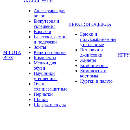
АКСЕССУАРЫ
Аксессуары для
волос
Бижутерия и
ВЕРХНЯЯ ОДЕЖДА
украшения
Варежки
Брюки и
Галстуки, ремни
полукомбинезоны
и подтяжки
утепленные
Зонты
Ветровки и
MILOTA
Кепки и панамы
джинсовки
ИГР
BOX
Комплекты
Жилеты
Мешки для
Комбинезоны
обуви
Комплекты и
Наушники
костюмы
утепленные
Куртки и пальто
Очки
солнцезащитные
Перчатки
Шапки
Шарфы и снуды