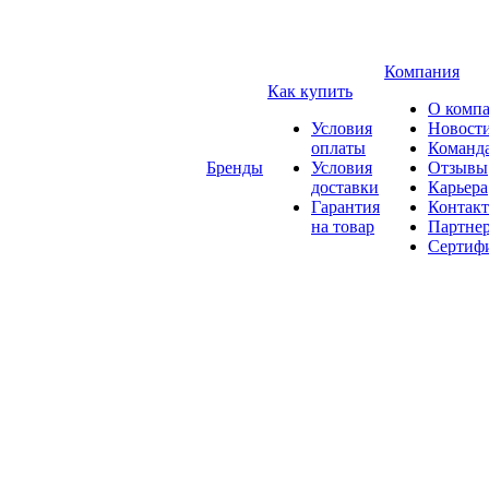
Компания
Как купить
О комп
Условия
Новост
оплаты
Команд
Бренды
Условия
Отзывы
доставки
Карьера
Гарантия
Контак
на товар
Партне
Сертиф