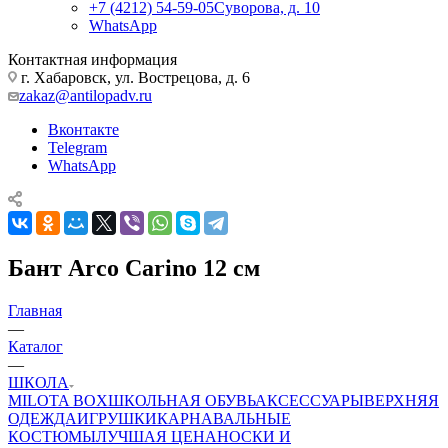
+7 (4212) 54-59-05
Суворова, д. 10
WhatsApp
Контактная информация
г. Хабаровск, ул. Вострецова, д. 6
zakaz@antilopadv.ru
Вконтакте
Telegram
WhatsApp
Бант Arco Carino 12 см
Главная
—
Каталог
—
ШКОЛА
MILOTA BOX
ШКОЛЬНАЯ ОБУВЬ
АКСЕССУАРЫ
ВЕРХНЯЯ
ОДЕЖДА
ИГРУШКИ
КАРНАВАЛЬНЫЕ
КОСТЮМЫ
ЛУЧШАЯ ЦЕНА
НОСКИ И