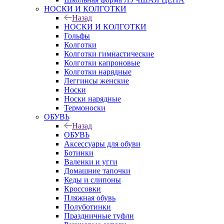
НОСКИ И КОЛГОТКИ
Назад
НОСКИ И КОЛГОТКИ
Гольфы
Колготки
Колготки гимнастические
Колготки капроновые
Колготки нарядные
Леггинсы женские
Носки
Носки нарядные
Термоноски
ОБУВЬ
Назад
ОБУВЬ
Аксессуары для обуви
Ботинки
Валенки и угги
Домашние тапочки
Кеды и слипоны
Кроссовки
Пляжная обувь
Полуботинки
Праздничные туфли