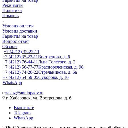
Гарантия на товар
Реквизиты
Политика
Помощь
Условия оплаты
Условия доставки
Гарантия на товар
Вопрос-ответ
Обзоры
+7 (4212) 35-22-11
+7 (4212) 35-22-11
Вострецова, д. 6
+7 (4212) 76-44-11
Льва Толстого, д. 2
+7 (4212) 56-77-77
Краснореченская, д. 98
+7 (4212) 74-20-22
Стрельникова, д. 6а
+7 (4212) 54-59-05
Суворова, д. 10
WhatsApp
zakaz@antilopadv.ru
г. Хабаровск, ул. Вострецова, д. 6
Вконтакте
Telegram
WhatsApp
2026 © Золотая Антилопа — интернет-магазин детской обуви