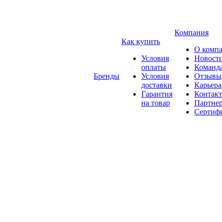
Компания
Как купить
О комп
Условия
Новост
оплаты
Команд
Бренды
Условия
Отзывы
доставки
Карьера
Гарантия
Контак
на товар
Партне
Сертиф