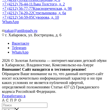
+7 (4212) 76-44-11
Льва Толстого, д. 2
+7 (4212) 56-77-77
Краснореченская, д. 98
+7 (4212) 74-20-22
Стрельникова, д. 6а
+7 (4212) 54-59-05
Суворова, д. 10
WhatsApp
zakaz@antilopadv.ru
г. Хабаровск, ул. Вострецова, д. 6
Вконтакте
Telegram
WhatsApp
2026 © Золотая Антилопа — интернет-магазин детской обуви
в Хабаровске, Владивостоке, Комсомольске-на-Амуре
Внимание! Сайт находится в тестовом режиме!
Обращаем Ваше внимание на то, что данный интернет-сайт
носит исключительно информационный характер и ни при
каких условиях не является публичной офертой,
определяемой положениями Статьи 437 (2) Гражданского
кодекса Российской Федерации.
Разработано в