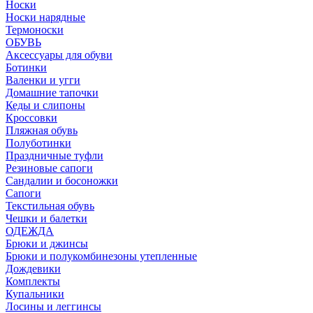
Носки
Носки нарядные
Термоноски
ОБУВЬ
Аксессуары для обуви
Ботинки
Валенки и угги
Домашние тапочки
Кеды и слипоны
Кроссовки
Пляжная обувь
Полуботинки
Праздничные туфли
Резиновые сапоги
Сандалии и босоножки
Сапоги
Текстильная обувь
Чешки и балетки
ОДЕЖДА
Брюки и джинсы
Брюки и полукомбинезоны утепленные
Дождевики
Комплекты
Купальники
Лосины и леггинсы