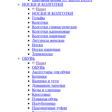
НОСКИ И КОЛГОТКИ
Назад
НОСКИ И КОЛГОТКИ
Гольфы
Колготки
Колготки гимнастические
Колготки капроновые
Колготки нарядные
Леггинсы женские
Носки
Носки нарядные
Термоноски
ОБУВЬ
Назад
ОБУВЬ
Аксессуары для обуви
Ботинки
Валенки и угги
Домашние тапочки
Кеды и слипоны
Кроссовки
Пляжная обувь
Полуботинки
Праздничные туфли