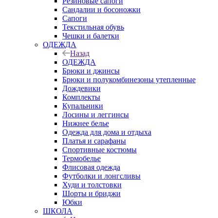
Резиновые сапоги
Сандалии и босоножки
Сапоги
Текстильная обувь
Чешки и балетки
ОДЕЖДА
Назад
ОДЕЖДА
Брюки и джинсы
Брюки и полукомбинезоны утепленные
Дождевики
Комплекты
Купальники
Лосины и леггинсы
Нижнее белье
Одежда для дома и отдыха
Платья и сарафаны
Спортивные костюмы
Термобелье
Флисовая одежда
Футболки и лонгсливы
Худи и толстовки
Шорты и бриджи
Юбки
ШКОЛА