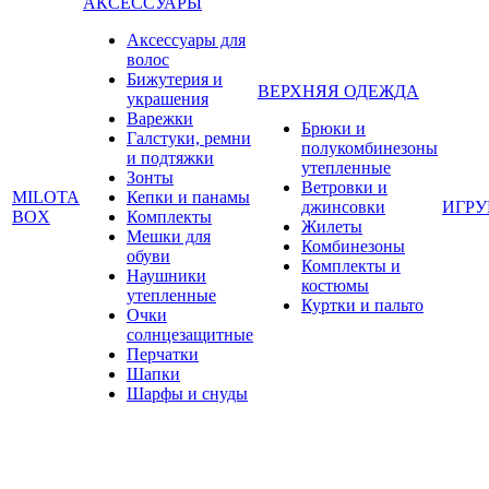
АКСЕССУАРЫ
Аксессуары для
волос
Бижутерия и
ВЕРХНЯЯ ОДЕЖДА
украшения
Варежки
Брюки и
Галстуки, ремни
полукомбинезоны
и подтяжки
утепленные
Зонты
Ветровки и
MILOTA
Кепки и панамы
джинсовки
ИГР
BOX
Комплекты
Жилеты
Мешки для
Комбинезоны
обуви
Комплекты и
Наушники
костюмы
утепленные
Куртки и пальто
Очки
солнцезащитные
Перчатки
Шапки
Шарфы и снуды