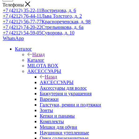
Телефоны
+7 (4212) 35-22-11
Вострецова, д. 6
+7 (4212) 76-44-11
Льва Толстого, д. 2
+7 (4212) 56-77-77
Краснореченская, д. 98
+7 (4212) 74-20-22
Стрельникова, д. 6а
+7 (4212) 54-59-05
Суворова, д. 10
WhatsApp
Каталог
Назад
Каталог
MILOTA BOX
АКСЕССУАРЫ
Назад
АКСЕССУАРЫ
Аксессуары для волос
Бижутерия и украшения
Варежки
Галстуки, ремни и подтяжки
Зонты
Кепки и панамы
Комплекты
Мешки для обуви
Наушники утепленные
Очки солнцезащитные