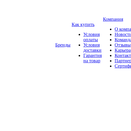
Компания
Как купить
О комп
Условия
Новост
оплаты
Команд
Бренды
Условия
Отзывы
доставки
Карьера
Гарантия
Контак
на товар
Партне
Сертиф