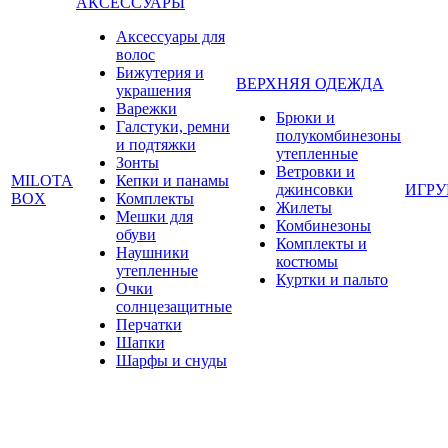
АКСЕССУАРЫ
Аксессуары для
волос
Бижутерия и
ВЕРХНЯЯ ОДЕЖДА
украшения
Варежки
Брюки и
Галстуки, ремни
полукомбинезоны
и подтяжки
утепленные
Зонты
Ветровки и
MILOTA
Кепки и панамы
джинсовки
ИГР
BOX
Комплекты
Жилеты
Мешки для
Комбинезоны
обуви
Комплекты и
Наушники
костюмы
утепленные
Куртки и пальто
Очки
солнцезащитные
Перчатки
Шапки
Шарфы и снуды