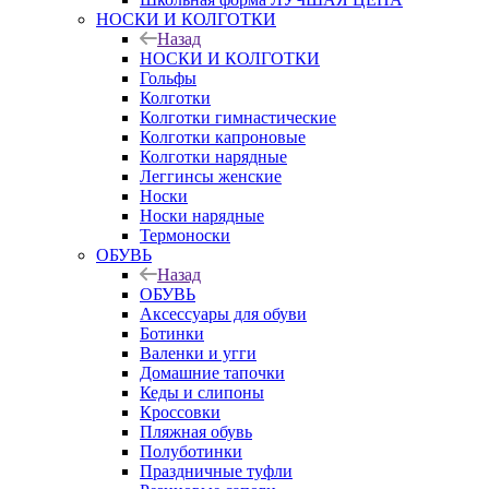
НОСКИ И КОЛГОТКИ
Назад
НОСКИ И КОЛГОТКИ
Гольфы
Колготки
Колготки гимнастические
Колготки капроновые
Колготки нарядные
Леггинсы женские
Носки
Носки нарядные
Термоноски
ОБУВЬ
Назад
ОБУВЬ
Аксессуары для обуви
Ботинки
Валенки и угги
Домашние тапочки
Кеды и слипоны
Кроссовки
Пляжная обувь
Полуботинки
Праздничные туфли