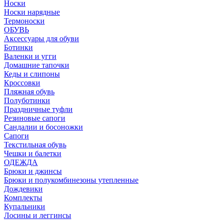
Носки
Носки нарядные
Термоноски
ОБУВЬ
Аксессуары для обуви
Ботинки
Валенки и угги
Домашние тапочки
Кеды и слипоны
Кроссовки
Пляжная обувь
Полуботинки
Праздничные туфли
Резиновые сапоги
Сандалии и босоножки
Сапоги
Текстильная обувь
Чешки и балетки
ОДЕЖДА
Брюки и джинсы
Брюки и полукомбинезоны утепленные
Дождевики
Комплекты
Купальники
Лосины и леггинсы