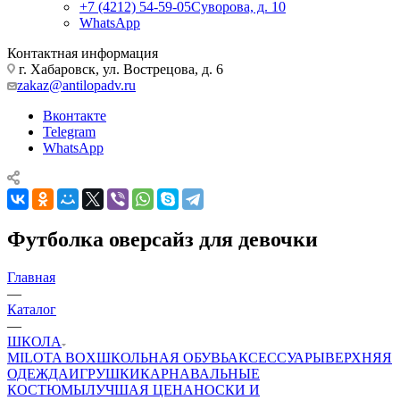
+7 (4212) 54-59-05
Суворова, д. 10
WhatsApp
Контактная информация
г. Хабаровск, ул. Вострецова, д. 6
zakaz@antilopadv.ru
Вконтакте
Telegram
WhatsApp
Футболка оверсайз для девочки
Главная
—
Каталог
—
ШКОЛА
MILOTA BOX
ШКОЛЬНАЯ ОБУВЬ
АКСЕССУАРЫ
ВЕРХНЯЯ
ОДЕЖДА
ИГРУШКИ
КАРНАВАЛЬНЫЕ
КОСТЮМЫ
ЛУЧШАЯ ЦЕНА
НОСКИ И