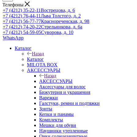
Телефоны
+7 (4212) 35-22-11
Вострецова, д. 6
+7 (4212) 76-44-11
Льва Толстого, д. 2
+7 (4212) 56-77-77
Краснореченская, д. 98
+7 (4212) 74-20-22
Стрельникова, д. 6а
+7 (4212) 54-59-05
Суворова, д. 10
WhatsApp
Каталог
Назад
Каталог
MILOTA BOX
АКСЕССУАРЫ
Назад
АКСЕССУАРЫ
Аксессуары для волос
Бижутерия и украшения
Варежки
Галстуки, ремни и подтяжки
Зонты
Кепки и панамы
Комплекты
Мешки для обуви
Наушники утепленные
Очки солнцезащитные