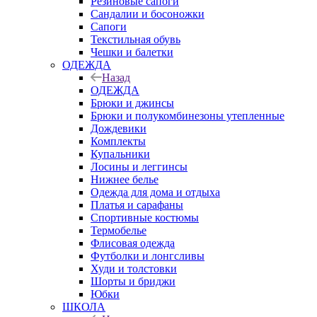
Резиновые сапоги
Сандалии и босоножки
Сапоги
Текстильная обувь
Чешки и балетки
ОДЕЖДА
Назад
ОДЕЖДА
Брюки и джинсы
Брюки и полукомбинезоны утепленные
Дождевики
Комплекты
Купальники
Лосины и леггинсы
Нижнее белье
Одежда для дома и отдыха
Платья и сарафаны
Спортивные костюмы
Термобелье
Флисовая одежда
Футболки и лонгсливы
Худи и толстовки
Шорты и бриджи
Юбки
ШКОЛА