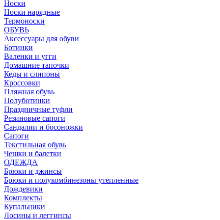
Носки
Носки нарядные
Термоноски
ОБУВЬ
Аксессуары для обуви
Ботинки
Валенки и угги
Домашние тапочки
Кеды и слипоны
Кроссовки
Пляжная обувь
Полуботинки
Праздничные туфли
Резиновые сапоги
Сандалии и босоножки
Сапоги
Текстильная обувь
Чешки и балетки
ОДЕЖДА
Брюки и джинсы
Брюки и полукомбинезоны утепленные
Дождевики
Комплекты
Купальники
Лосины и леггинсы