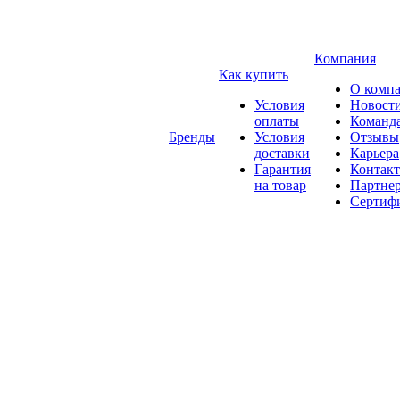
Компания
Как купить
О комп
Условия
Новост
оплаты
Команд
Бренды
Условия
Отзывы
доставки
Карьера
Гарантия
Контак
на товар
Партне
Сертиф