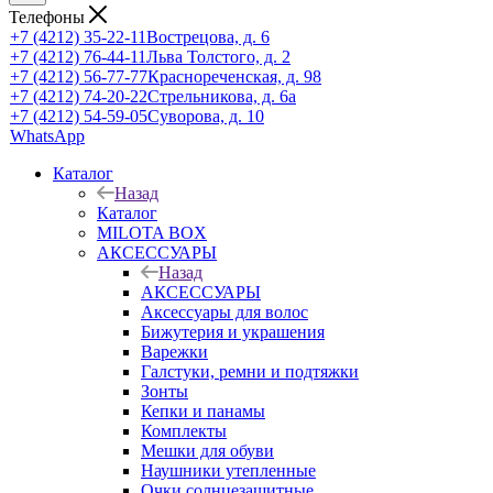
Телефоны
+7 (4212) 35-22-11
Вострецова, д. 6
+7 (4212) 76-44-11
Льва Толстого, д. 2
+7 (4212) 56-77-77
Краснореченская, д. 98
+7 (4212) 74-20-22
Стрельникова, д. 6а
+7 (4212) 54-59-05
Суворова, д. 10
WhatsApp
Каталог
Назад
Каталог
MILOTA BOX
АКСЕССУАРЫ
Назад
АКСЕССУАРЫ
Аксессуары для волос
Бижутерия и украшения
Варежки
Галстуки, ремни и подтяжки
Зонты
Кепки и панамы
Комплекты
Мешки для обуви
Наушники утепленные
Очки солнцезащитные