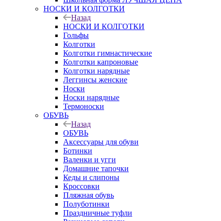
НОСКИ И КОЛГОТКИ
Назад
НОСКИ И КОЛГОТКИ
Гольфы
Колготки
Колготки гимнастические
Колготки капроновые
Колготки нарядные
Леггинсы женские
Носки
Носки нарядные
Термоноски
ОБУВЬ
Назад
ОБУВЬ
Аксессуары для обуви
Ботинки
Валенки и угги
Домашние тапочки
Кеды и слипоны
Кроссовки
Пляжная обувь
Полуботинки
Праздничные туфли