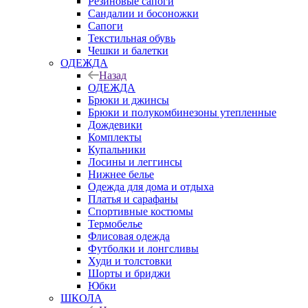
Резиновые сапоги
Сандалии и босоножки
Сапоги
Текстильная обувь
Чешки и балетки
ОДЕЖДА
Назад
ОДЕЖДА
Брюки и джинсы
Брюки и полукомбинезоны утепленные
Дождевики
Комплекты
Купальники
Лосины и леггинсы
Нижнее белье
Одежда для дома и отдыха
Платья и сарафаны
Спортивные костюмы
Термобелье
Флисовая одежда
Футболки и лонгсливы
Худи и толстовки
Шорты и бриджи
Юбки
ШКОЛА