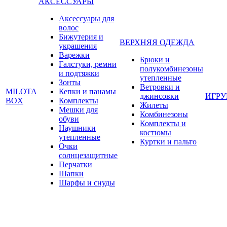
АКСЕССУАРЫ
Аксессуары для
волос
Бижутерия и
ВЕРХНЯЯ ОДЕЖДА
украшения
Варежки
Брюки и
Галстуки, ремни
полукомбинезоны
и подтяжки
утепленные
Зонты
Ветровки и
MILOTA
Кепки и панамы
джинсовки
ИГР
BOX
Комплекты
Жилеты
Мешки для
Комбинезоны
обуви
Комплекты и
Наушники
костюмы
утепленные
Куртки и пальто
Очки
солнцезащитные
Перчатки
Шапки
Шарфы и снуды