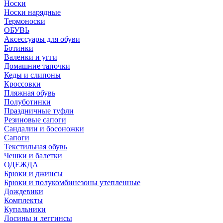
Носки
Носки нарядные
Термоноски
ОБУВЬ
Аксессуары для обуви
Ботинки
Валенки и угги
Домашние тапочки
Кеды и слипоны
Кроссовки
Пляжная обувь
Полуботинки
Праздничные туфли
Резиновые сапоги
Сандалии и босоножки
Сапоги
Текстильная обувь
Чешки и балетки
ОДЕЖДА
Брюки и джинсы
Брюки и полукомбинезоны утепленные
Дождевики
Комплекты
Купальники
Лосины и леггинсы