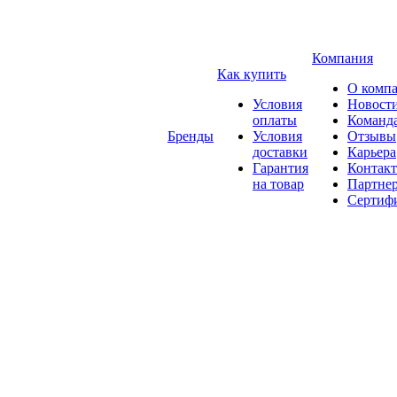
Компания
Как купить
О комп
Условия
Новост
оплаты
Команд
Бренды
Условия
Отзывы
доставки
Карьера
Гарантия
Контак
на товар
Партне
Сертиф