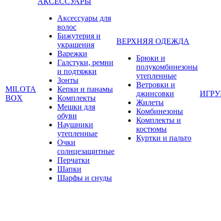
АКСЕССУАРЫ
Аксессуары для
волос
Бижутерия и
ВЕРХНЯЯ ОДЕЖДА
украшения
Варежки
Брюки и
Галстуки, ремни
полукомбинезоны
и подтяжки
утепленные
Зонты
Ветровки и
MILOTA
Кепки и панамы
джинсовки
ИГР
BOX
Комплекты
Жилеты
Мешки для
Комбинезоны
обуви
Комплекты и
Наушники
костюмы
утепленные
Куртки и пальто
Очки
солнцезащитные
Перчатки
Шапки
Шарфы и снуды