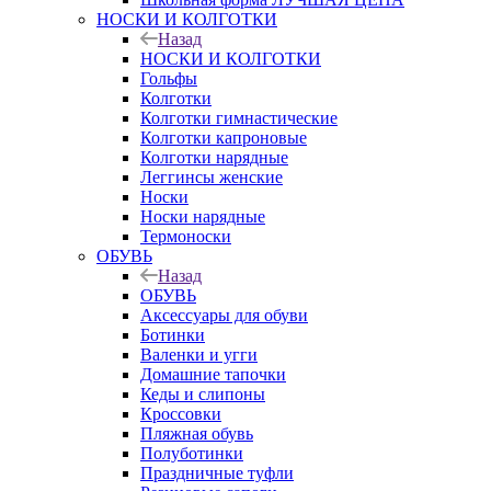
НОСКИ И КОЛГОТКИ
Назад
НОСКИ И КОЛГОТКИ
Гольфы
Колготки
Колготки гимнастические
Колготки капроновые
Колготки нарядные
Леггинсы женские
Носки
Носки нарядные
Термоноски
ОБУВЬ
Назад
ОБУВЬ
Аксессуары для обуви
Ботинки
Валенки и угги
Домашние тапочки
Кеды и слипоны
Кроссовки
Пляжная обувь
Полуботинки
Праздничные туфли