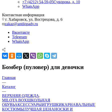
+7 (4212) 54-59-05
Суворова, д. 10
WhatsApp
Контактная информация
г. Хабаровск, ул. Вострецова, д. 6
zakaz@antilopadv.ru
Вконтакте
Telegram
WhatsApp
Бомбер (пуловер) для девочки
Главная
—
Каталог
—
ВЕРХНЯЯ ОДЕЖДА
MILOTA BOX
ШКОЛЬНАЯ
ОБУВЬ
АКСЕССУАРЫ
ИГРУШКИ
КАРНАВАЛЬНЫЕ
КОСТЮМЫ
ЛУЧШАЯ ЦЕНА
НОСКИ И