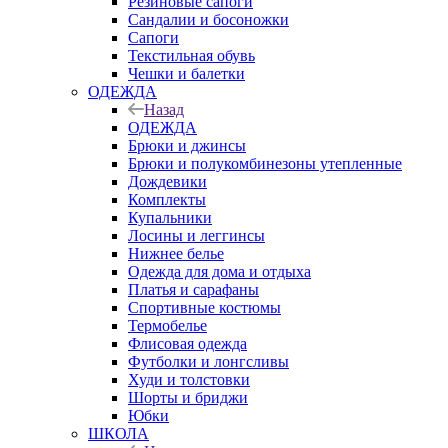
Резиновые сапоги
Сандалии и босоножки
Сапоги
Текстильная обувь
Чешки и балетки
ОДЕЖДА
Назад
ОДЕЖДА
Брюки и джинсы
Брюки и полукомбинезоны утепленные
Дождевики
Комплекты
Купальники
Лосины и леггинсы
Нижнее белье
Одежда для дома и отдыха
Платья и сарафаны
Спортивные костюмы
Термобелье
Флисовая одежда
Футболки и лонгсливы
Худи и толстовки
Шорты и бриджи
Юбки
ШКОЛА