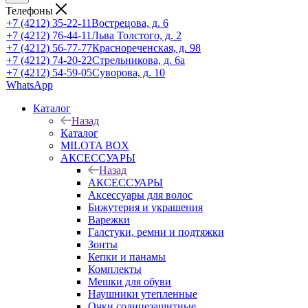
Телефоны
+7 (4212) 35-22-11
Вострецова, д. 6
+7 (4212) 76-44-11
Льва Толстого, д. 2
+7 (4212) 56-77-77
Краснореченская, д. 98
+7 (4212) 74-20-22
Стрельникова, д. 6а
+7 (4212) 54-59-05
Суворова, д. 10
WhatsApp
Каталог
Назад
Каталог
MILOTA BOX
АКСЕССУАРЫ
Назад
АКСЕССУАРЫ
Аксессуары для волос
Бижутерия и украшения
Варежки
Галстуки, ремни и подтяжки
Зонты
Кепки и панамы
Комплекты
Мешки для обуви
Наушники утепленные
Очки солнцезащитные