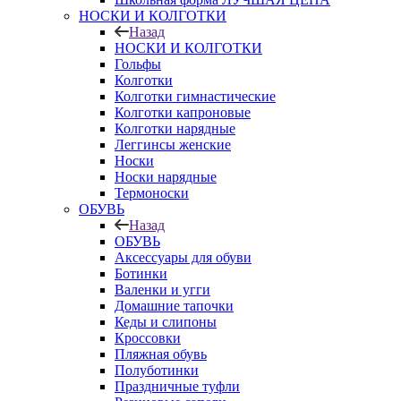
НОСКИ И КОЛГОТКИ
Назад
НОСКИ И КОЛГОТКИ
Гольфы
Колготки
Колготки гимнастические
Колготки капроновые
Колготки нарядные
Леггинсы женские
Носки
Носки нарядные
Термоноски
ОБУВЬ
Назад
ОБУВЬ
Аксессуары для обуви
Ботинки
Валенки и угги
Домашние тапочки
Кеды и слипоны
Кроссовки
Пляжная обувь
Полуботинки
Праздничные туфли