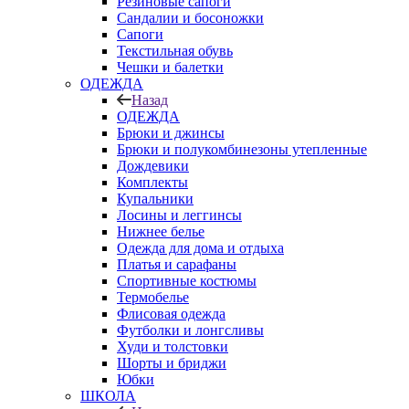
Резиновые сапоги
Сандалии и босоножки
Сапоги
Текстильная обувь
Чешки и балетки
ОДЕЖДА
Назад
ОДЕЖДА
Брюки и джинсы
Брюки и полукомбинезоны утепленные
Дождевики
Комплекты
Купальники
Лосины и леггинсы
Нижнее белье
Одежда для дома и отдыха
Платья и сарафаны
Спортивные костюмы
Термобелье
Флисовая одежда
Футболки и лонгсливы
Худи и толстовки
Шорты и бриджи
Юбки
ШКОЛА