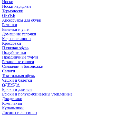
Носки
Носки нарядные
Термоноски
ОБУВЬ
Аксессуары для обуви
Ботинки
Валенки и угги
Домашние тапочки
Кеды и слипоны
Кроссовки
Пляжная обувь
Полуботинки
Праздничные туфли
Резиновые сапоги
Сандалии и босоножки
Сапоги
Текстильная обувь
Чешки и балетки
ОДЕЖДА
Брюки и джинсы
Брюки и полукомбинезоны утепленные
Дождевики
Комплекты
Купальники
Лосины и леггинсы