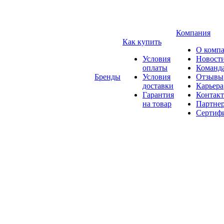
Компания
Как купить
О комп
Условия
Новост
оплаты
Команд
Бренды
Условия
Отзывы
доставки
Карьера
Гарантия
Контак
на товар
Партне
Сертиф