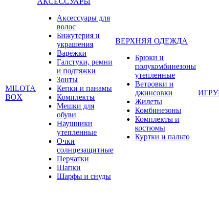
АКСЕССУАРЫ
Аксессуары для
волос
Бижутерия и
ВЕРХНЯЯ ОДЕЖДА
украшения
Варежки
Брюки и
Галстуки, ремни
полукомбинезоны
и подтяжки
утепленные
Зонты
Ветровки и
MILOTA
Кепки и панамы
джинсовки
ИГР
BOX
Комплекты
Жилеты
Мешки для
Комбинезоны
обуви
Комплекты и
Наушники
костюмы
утепленные
Куртки и пальто
Очки
солнцезащитные
Перчатки
Шапки
Шарфы и снуды