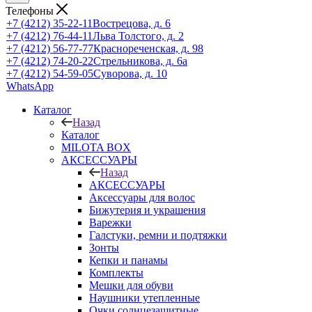
Телефоны
+7 (4212) 35-22-11
Вострецова, д. 6
+7 (4212) 76-44-11
Льва Толстого, д. 2
+7 (4212) 56-77-77
Краснореченская, д. 98
+7 (4212) 74-20-22
Стрельникова, д. 6а
+7 (4212) 54-59-05
Суворова, д. 10
WhatsApp
Каталог
Назад
Каталог
MILOTA BOX
АКСЕССУАРЫ
Назад
АКСЕССУАРЫ
Аксессуары для волос
Бижутерия и украшения
Варежки
Галстуки, ремни и подтяжки
Зонты
Кепки и панамы
Комплекты
Мешки для обуви
Наушники утепленные
Очки солнцезащитные