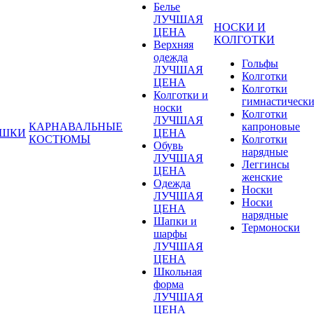
Белье
ЛУЧШАЯ
НОСКИ И
ЦЕНА
КОЛГОТКИ
Верхняя
одежда
Гольфы
ЛУЧШАЯ
Колготки
ЦЕНА
Колготки
Колготки и
гимнастическ
носки
Колготки
ЛУЧШАЯ
КАРНАВАЛЬНЫЕ
капроновые
УШКИ
ЦЕНА
КОСТЮМЫ
Колготки
Обувь
нарядные
ЛУЧШАЯ
Леггинсы
ЦЕНА
женские
Одежда
Носки
ЛУЧШАЯ
Носки
ЦЕНА
нарядные
Шапки и
Термоноски
шарфы
ЛУЧШАЯ
ЦЕНА
Школьная
форма
ЛУЧШАЯ
ЦЕНА