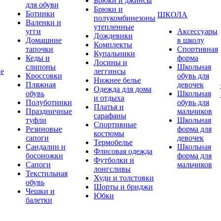
Брюки и джинсы
для обуви
Брюки и
Ботинки
ШКОЛА
полукомбинезоны
Валенки и
утепленные
угги
Аксессуары
Дождевики
Домашние
в школу
Комплекты
тапочки
Спортивная
Купальники
Кеды и
форма
Лосины и
слипоны
Школьная
ие
леггинсы
Кроссовки
обувь для
Нижнее белье
Пляжная
девочек
Одежда для дома
обувь
Школьная
и отдыха
Полуботинки
обувь для
Платья и
Праздничные
мальчиков
сарафаны
туфли
Школьная
Спортивные
Резиновые
форма для
костюмы
сапоги
девочек
Термобелье
Сандалии и
Школьная
Флисовая одежда
босоножки
форма для
Футболки и
Сапоги
мальчиков
лонгсливы
Текстильная
Худи и толстовки
обувь
Шорты и бриджи
Чешки и
Юбки
балетки