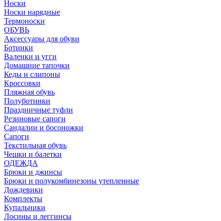
Носки
Носки нарядные
Термоноски
ОБУВЬ
Аксессуары для обуви
Ботинки
Валенки и угги
Домашние тапочки
Кеды и слипоны
Кроссовки
Пляжная обувь
Полуботинки
Праздничные туфли
Резиновые сапоги
Сандалии и босоножки
Сапоги
Текстильная обувь
Чешки и балетки
ОДЕЖДА
Брюки и джинсы
Брюки и полукомбинезоны утепленные
Дождевики
Комплекты
Купальники
Лосины и леггинсы