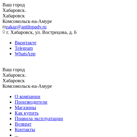
Ваш город
Хабаровск
Хабаровск
Комсомольск-на-Амуре
zakaz@antilopadv.ru
г. Хабаровск, ул. Вострецова, д. 6
Вконтакте
Telegram
WhatsApp
Ваш город
Хабаровск
Хабаровск
Комсомольск-на-Амуре
О компании
Производители
Магазины
Как купить
Правила эксплуатации
Возврат
Контакты
...