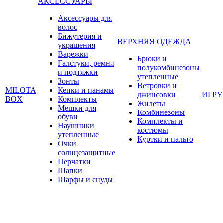
АКСЕССУАРЫ
Аксессуары для
волос
Бижутерия и
ВЕРХНЯЯ ОДЕЖДА
украшения
Варежки
Брюки и
Галстуки, ремни
полукомбинезоны
и подтяжки
утепленные
Зонты
Ветровки и
MILOTA
Кепки и панамы
джинсовки
ИГР
BOX
Комплекты
Жилеты
Мешки для
Комбинезоны
обуви
Комплекты и
Наушники
костюмы
утепленные
Куртки и пальто
Очки
солнцезащитные
Перчатки
Шапки
Шарфы и снуды