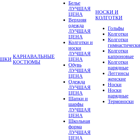
Белье
ЛУЧШАЯ
НОСКИ И
ЦЕНА
КОЛГОТКИ
Верхняя
одежда
Гольфы
ЛУЧШАЯ
Колготки
ЦЕНА
Колготки
Колготки и
гимнастическ
носки
Колготки
ЛУЧШАЯ
КАРНАВАЛЬНЫЕ
капроновые
УШКИ
ЦЕНА
КОСТЮМЫ
Колготки
Обувь
нарядные
ЛУЧШАЯ
Леггинсы
ЦЕНА
женские
Одежда
Носки
ЛУЧШАЯ
Носки
ЦЕНА
нарядные
Шапки и
Термоноски
шарфы
ЛУЧШАЯ
ЦЕНА
Школьная
форма
ЛУЧШАЯ
ЦЕНА