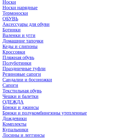
Носки
Носки нарядные
Термоноски
ОБУВЬ
Аксессуары для обуви
Ботинки
Валенки и угги
Домашние тапочки
Кеды и слипоны
Кроссовки
Пляжная обувь
Полуботинки
Праздничные туфли
Резиновые сапоги
Сандалии и босоножки
Сапоги
Текстильная обувь
Чешки и балетки
ОДЕЖДА
Брюки и джинсы
Брюки и полукомбинезоны утепленные
Дождевики
Комплекты
Купальники
Лосины и леггинсы