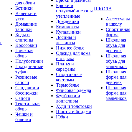
Брюки и джинсы
для обуви
Брюки и
Ботинки
ШКОЛА
полукомбинезоны
Валенки и
утепленные
угги
Аксессуары
Дождевики
Домашние
в школу
Комплекты
тапочки
Спортивная
Купальники
Кеды и
форма
Лосины и
слипоны
Школьная
ие
леггинсы
Кроссовки
обувь для
Нижнее белье
Пляжная
девочек
Одежда для дома
обувь
Школьная
и отдыха
Полуботинки
обувь для
Платья и
Праздничные
мальчиков
сарафаны
туфли
Школьная
Спортивные
Резиновые
форма для
костюмы
сапоги
девочек
Термобелье
Сандалии и
Школьная
Флисовая одежда
босоножки
форма для
Футболки и
Сапоги
мальчиков
лонгсливы
Текстильная
Худи и толстовки
обувь
Шорты и бриджи
Чешки и
Юбки
балетки