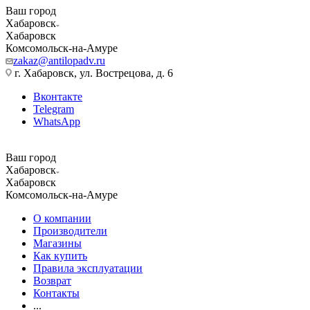
Ваш город
Хабаровск
Хабаровск
Комсомольск-на-Амуре
zakaz@antilopadv.ru
г. Хабаровск, ул. Вострецова, д. 6
Вконтакте
Telegram
WhatsApp
Ваш город
Хабаровск
Хабаровск
Комсомольск-на-Амуре
О компании
Производители
Магазины
Как купить
Правила эксплуатации
Возврат
Контакты
...