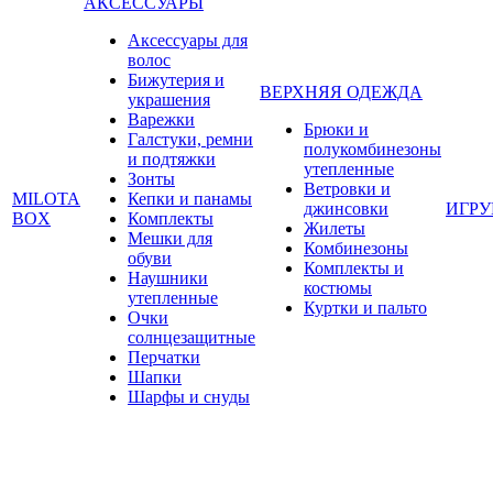
АКСЕССУАРЫ
Аксессуары для
волос
Бижутерия и
ВЕРХНЯЯ ОДЕЖДА
украшения
Варежки
Брюки и
Галстуки, ремни
полукомбинезоны
и подтяжки
утепленные
Зонты
Ветровки и
MILOTA
Кепки и панамы
джинсовки
ИГР
BOX
Комплекты
Жилеты
Мешки для
Комбинезоны
обуви
Комплекты и
Наушники
костюмы
утепленные
Куртки и пальто
Очки
солнцезащитные
Перчатки
Шапки
Шарфы и снуды