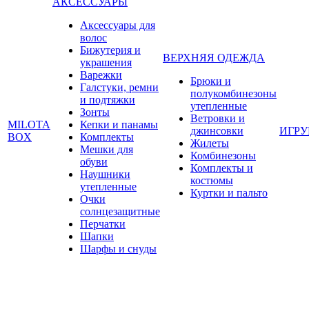
АКСЕССУАРЫ
Аксессуары для
волос
Бижутерия и
ВЕРХНЯЯ ОДЕЖДА
украшения
Варежки
Брюки и
Галстуки, ремни
полукомбинезоны
и подтяжки
утепленные
Зонты
Ветровки и
MILOTA
Кепки и панамы
джинсовки
ИГР
BOX
Комплекты
Жилеты
Мешки для
Комбинезоны
обуви
Комплекты и
Наушники
костюмы
утепленные
Куртки и пальто
Очки
солнцезащитные
Перчатки
Шапки
Шарфы и снуды