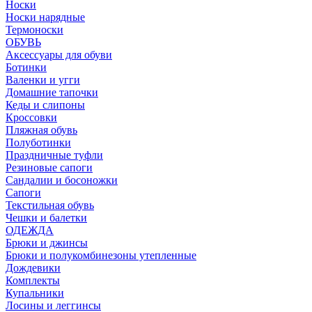
Носки
Носки нарядные
Термоноски
ОБУВЬ
Аксессуары для обуви
Ботинки
Валенки и угги
Домашние тапочки
Кеды и слипоны
Кроссовки
Пляжная обувь
Полуботинки
Праздничные туфли
Резиновые сапоги
Сандалии и босоножки
Сапоги
Текстильная обувь
Чешки и балетки
ОДЕЖДА
Брюки и джинсы
Брюки и полукомбинезоны утепленные
Дождевики
Комплекты
Купальники
Лосины и леггинсы