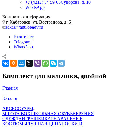
+7 (4212) 54-59-05
Суворова, д. 10
WhatsApp
Контактная информация
г. Хабаровск, ул. Вострецова, д. 6
zakaz@antilopadv.ru
Вконтакте
Telegram
WhatsApp
Комплект для мальчика, двойной
Главная
—
Каталог
—
АКСЕССУАРЫ
MILOTA BOX
ШКОЛЬНАЯ ОБУВЬ
ВЕРХНЯЯ
ОДЕЖДА
ИГРУШКИ
КАРНАВАЛЬНЫЕ
КОСТЮМЫ
ЛУЧШАЯ ЦЕНА
НОСКИ И