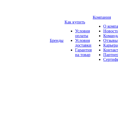
Компания
Как купить
О комп
Условия
Новост
оплаты
Команд
Бренды
Условия
Отзывы
доставки
Карьера
Гарантия
Контак
на товар
Партне
Сертиф