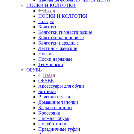
НОСКИ И КОЛГОТКИ
Назад
НОСКИ И КОЛГОТКИ
Гольфы
Колготки
Колготки гимнастические
Колготки капроновые
Колготки нарядные
Леггинсы женские
Носки
Носки нарядные
Термоноски
ОБУВЬ
Назад
ОБУВЬ
Аксессуары для обуви
Ботинки
Валенки и угги
Домашние тапочки
Кеды и слипоны
Кроссовки
Пляжная обувь
Полуботинки
Праздничные туфли