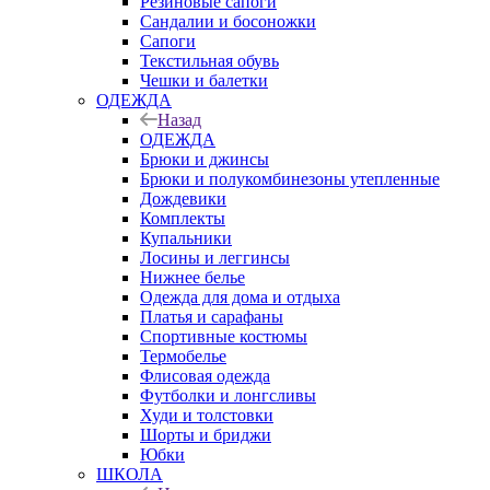
Резиновые сапоги
Сандалии и босоножки
Сапоги
Текстильная обувь
Чешки и балетки
ОДЕЖДА
Назад
ОДЕЖДА
Брюки и джинсы
Брюки и полукомбинезоны утепленные
Дождевики
Комплекты
Купальники
Лосины и леггинсы
Нижнее белье
Одежда для дома и отдыха
Платья и сарафаны
Спортивные костюмы
Термобелье
Флисовая одежда
Футболки и лонгсливы
Худи и толстовки
Шорты и бриджи
Юбки
ШКОЛА