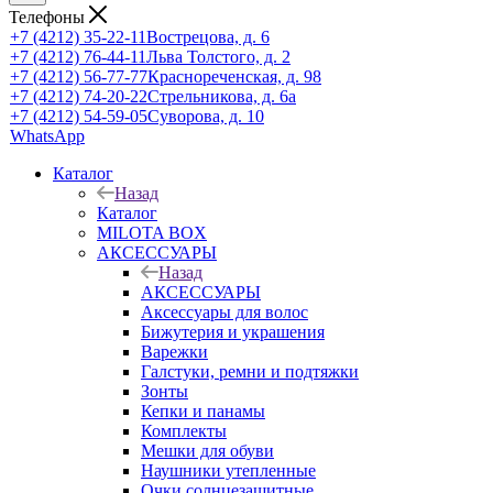
Телефоны
+7 (4212) 35-22-11
Вострецова, д. 6
+7 (4212) 76-44-11
Льва Толстого, д. 2
+7 (4212) 56-77-77
Краснореченская, д. 98
+7 (4212) 74-20-22
Стрельникова, д. 6а
+7 (4212) 54-59-05
Суворова, д. 10
WhatsApp
Каталог
Назад
Каталог
MILOTA BOX
АКСЕССУАРЫ
Назад
АКСЕССУАРЫ
Аксессуары для волос
Бижутерия и украшения
Варежки
Галстуки, ремни и подтяжки
Зонты
Кепки и панамы
Комплекты
Мешки для обуви
Наушники утепленные
Очки солнцезащитные