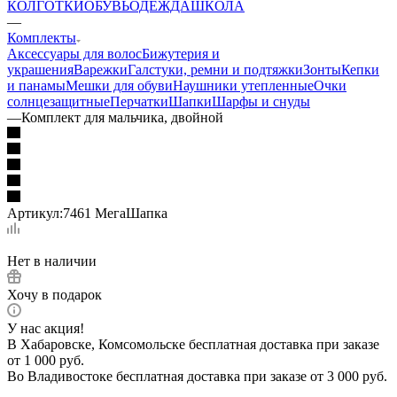
КОЛГОТКИ
ОБУВЬ
ОДЕЖДА
ШКОЛА
—
Комплекты
Аксессуары для волос
Бижутерия и
украшения
Варежки
Галстуки, ремни и подтяжки
Зонты
Кепки
и панамы
Мешки для обуви
Наушники утепленные
Очки
солнцезащитные
Перчатки
Шапки
Шарфы и снуды
—
Комплект для мальчика, двойной
Артикул:
7461 МегаШапка
Нет в наличии
Хочу в подарок
У нас акция!
В Хабаровске, Комсомольске бесплатная доставка при заказе
от 1 000 руб.
Во Владивостоке бесплатная доставка при заказе от 3 000 руб.