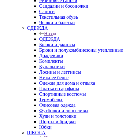
Резиновые сапоги
Сандалии и босоножки
Сапоги
Текстильная обувь
Чешки и балетки
ОДЕЖДА
Назад
ОДЕЖДА
Брюки и джинсы
Брюки и полукомбинезоны утепленные
Дождевики
Комплекты
Купальники
Лосины и леггинсы
Нижнее белье
Одежда для дома и отдыха
Платья и сарафаны
Спортивные костюмы
Термобелье
Флисовая одежда
Футболки и лонгсливы
Худи и толстовки
Шорты и бриджи
Юбки
ШКОЛА