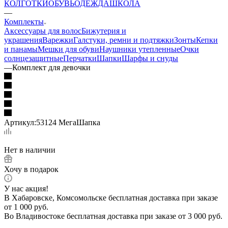
КОЛГОТКИ
ОБУВЬ
ОДЕЖДА
ШКОЛА
—
Комплекты
Аксессуары для волос
Бижутерия и
украшения
Варежки
Галстуки, ремни и подтяжки
Зонты
Кепки
и панамы
Мешки для обуви
Наушники утепленные
Очки
солнцезащитные
Перчатки
Шапки
Шарфы и снуды
—
Комплект для девочки
Артикул:
53124 МегаШапка
Нет в наличии
Хочу в подарок
У нас акция!
В Хабаровске, Комсомольске бесплатная доставка при заказе
от 1 000 руб.
Во Владивостоке бесплатная доставка при заказе от 3 000 руб.