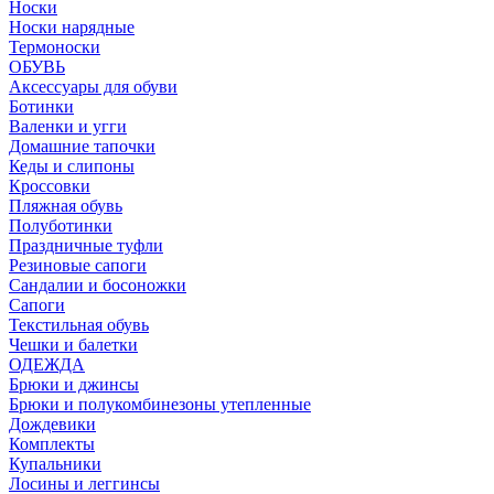
Носки
Носки нарядные
Термоноски
ОБУВЬ
Аксессуары для обуви
Ботинки
Валенки и угги
Домашние тапочки
Кеды и слипоны
Кроссовки
Пляжная обувь
Полуботинки
Праздничные туфли
Резиновые сапоги
Сандалии и босоножки
Сапоги
Текстильная обувь
Чешки и балетки
ОДЕЖДА
Брюки и джинсы
Брюки и полукомбинезоны утепленные
Дождевики
Комплекты
Купальники
Лосины и леггинсы