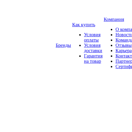
Компания
Как купить
О комп
Условия
Новост
оплаты
Команд
Бренды
Условия
Отзывы
доставки
Карьера
Гарантия
Контак
на товар
Партне
Сертиф