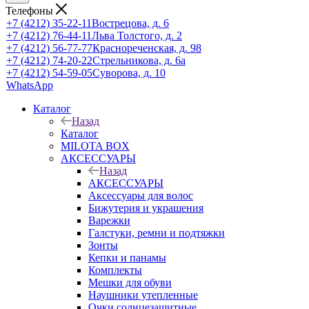
Телефоны
+7 (4212) 35-22-11
Вострецова, д. 6
+7 (4212) 76-44-11
Льва Толстого, д. 2
+7 (4212) 56-77-77
Краснореченская, д. 98
+7 (4212) 74-20-22
Стрельникова, д. 6а
+7 (4212) 54-59-05
Суворова, д. 10
WhatsApp
Каталог
Назад
Каталог
MILOTA BOX
АКСЕССУАРЫ
Назад
АКСЕССУАРЫ
Аксессуары для волос
Бижутерия и украшения
Варежки
Галстуки, ремни и подтяжки
Зонты
Кепки и панамы
Комплекты
Мешки для обуви
Наушники утепленные
Очки солнцезащитные