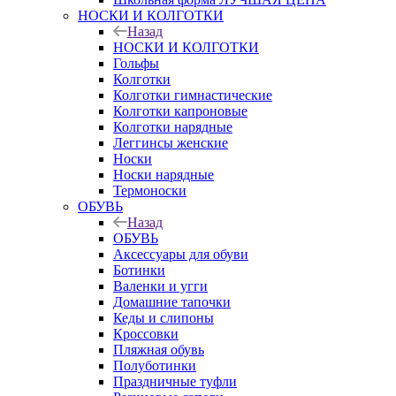
НОСКИ И КОЛГОТКИ
Назад
НОСКИ И КОЛГОТКИ
Гольфы
Колготки
Колготки гимнастические
Колготки капроновые
Колготки нарядные
Леггинсы женские
Носки
Носки нарядные
Термоноски
ОБУВЬ
Назад
ОБУВЬ
Аксессуары для обуви
Ботинки
Валенки и угги
Домашние тапочки
Кеды и слипоны
Кроссовки
Пляжная обувь
Полуботинки
Праздничные туфли