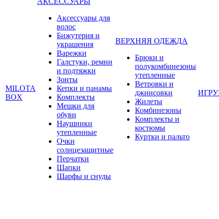
АКСЕССУАРЫ
Аксессуары для
волос
Бижутерия и
ВЕРХНЯЯ ОДЕЖДА
украшения
Варежки
Брюки и
Галстуки, ремни
полукомбинезоны
и подтяжки
утепленные
Зонты
Ветровки и
MILOTA
Кепки и панамы
джинсовки
ИГР
BOX
Комплекты
Жилеты
Мешки для
Комбинезоны
обуви
Комплекты и
Наушники
костюмы
утепленные
Куртки и пальто
Очки
солнцезащитные
Перчатки
Шапки
Шарфы и снуды