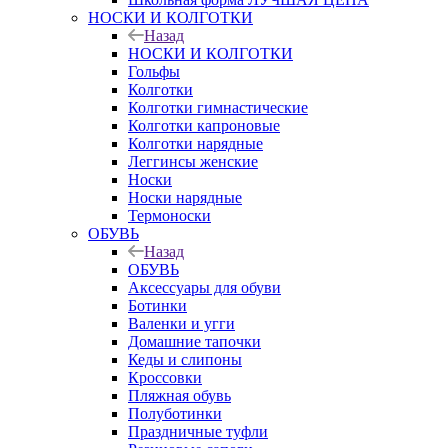
НОСКИ И КОЛГОТКИ
Назад
НОСКИ И КОЛГОТКИ
Гольфы
Колготки
Колготки гимнастические
Колготки капроновые
Колготки нарядные
Леггинсы женские
Носки
Носки нарядные
Термоноски
ОБУВЬ
Назад
ОБУВЬ
Аксессуары для обуви
Ботинки
Валенки и угги
Домашние тапочки
Кеды и слипоны
Кроссовки
Пляжная обувь
Полуботинки
Праздничные туфли