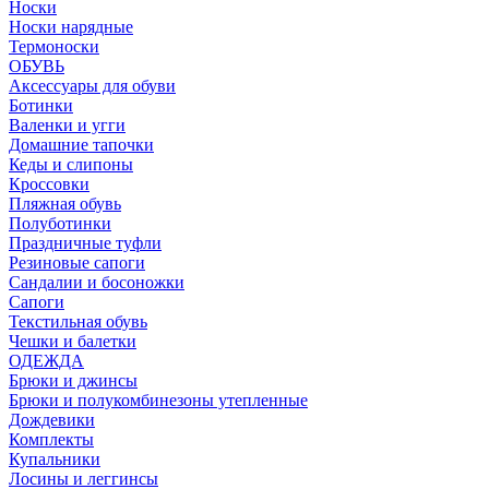
Носки
Носки нарядные
Термоноски
ОБУВЬ
Аксессуары для обуви
Ботинки
Валенки и угги
Домашние тапочки
Кеды и слипоны
Кроссовки
Пляжная обувь
Полуботинки
Праздничные туфли
Резиновые сапоги
Сандалии и босоножки
Сапоги
Текстильная обувь
Чешки и балетки
ОДЕЖДА
Брюки и джинсы
Брюки и полукомбинезоны утепленные
Дождевики
Комплекты
Купальники
Лосины и леггинсы