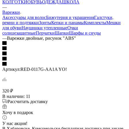
КОЛГОТКИ
ОБУВЬ
ОДЕЖДА
ШКОЛА
—
Варежки
Аксессуары для волос
Бижутерия и украшения
Галстуки,
ремни и подтяжки
Зонты
Кепки и панамы
Комплекты
Мешки
для обуви
Наушники утепленные
Очки
солнцезащитные
Перчатки
Шапки
Шарфы и снуды
—
Варежки двойные, рисунок "ABS"
Артикул:
RED-0117G-AA1A YO!
320
₽
В наличии
: 11
Рассчитать доставку
Хочу в подарок
У нас акция!
В Хабаровске, Комсомольске бесплатная доставка при заказе