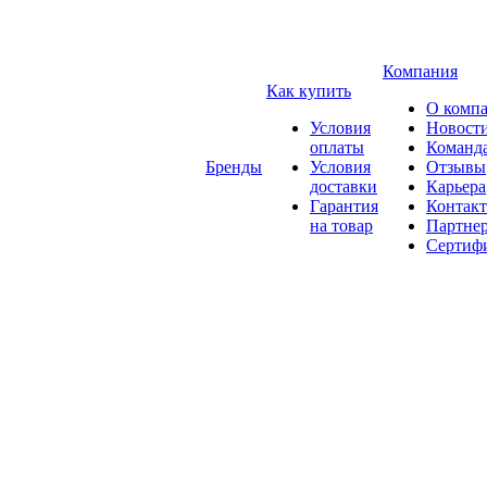
Компания
Как купить
О комп
Условия
Новост
оплаты
Команд
Бренды
Условия
Отзывы
доставки
Карьера
Гарантия
Контак
на товар
Партне
Сертиф