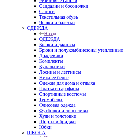
Резиновые сапоги
Сандалии и босоножки
Сапоги
Текстильная обувь
Чешки и балетки
ОДЕЖДА
Назад
ОДЕЖДА
Брюки и джинсы
Брюки и полукомбинезоны утепленные
Дождевики
Комплекты
Купальники
Лосины и леггинсы
Нижнее белье
Одежда для дома и отдыха
Платья и сарафаны
Спортивные костюмы
Термобелье
Флисовая одежда
Футболки и лонгсливы
Худи и толстовки
Шорты и бриджи
Юбки
ШКОЛА