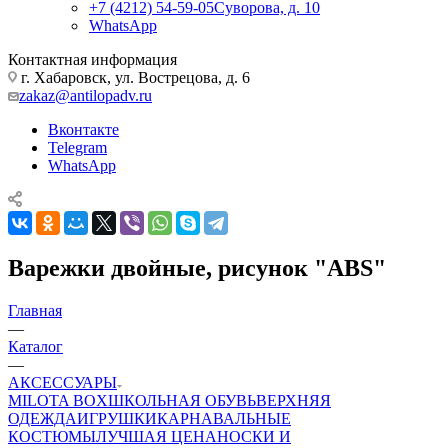
+7 (4212) 54-59-05
Суворова, д. 10
WhatsApp
Контактная информация
г. Хабаровск, ул. Вострецова, д. 6
zakaz@antilopadv.ru
Вконтакте
Telegram
WhatsApp
Варежки двойные, рисунок "ABS"
Главная
—
Каталог
—
АКСЕССУАРЫ
MILOTA BOX
ШКОЛЬНАЯ ОБУВЬ
ВЕРХНЯЯ
ОДЕЖДА
ИГРУШКИ
КАРНАВАЛЬНЫЕ
КОСТЮМЫ
ЛУЧШАЯ ЦЕНА
НОСКИ И