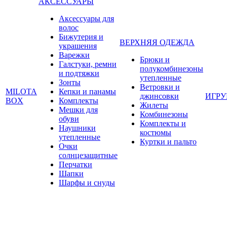
АКСЕССУАРЫ
Аксессуары для
волос
Бижутерия и
ВЕРХНЯЯ ОДЕЖДА
украшения
Варежки
Брюки и
Галстуки, ремни
полукомбинезоны
и подтяжки
утепленные
Зонты
Ветровки и
MILOTA
Кепки и панамы
джинсовки
ИГР
BOX
Комплекты
Жилеты
Мешки для
Комбинезоны
обуви
Комплекты и
Наушники
костюмы
утепленные
Куртки и пальто
Очки
солнцезащитные
Перчатки
Шапки
Шарфы и снуды