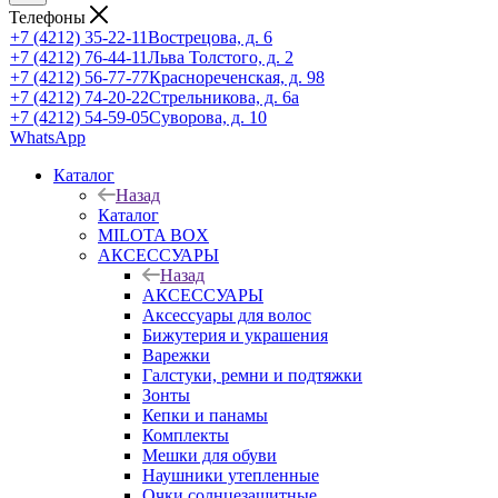
Телефоны
+7 (4212) 35-22-11
Вострецова, д. 6
+7 (4212) 76-44-11
Льва Толстого, д. 2
+7 (4212) 56-77-77
Краснореченская, д. 98
+7 (4212) 74-20-22
Стрельникова, д. 6а
+7 (4212) 54-59-05
Суворова, д. 10
WhatsApp
Каталог
Назад
Каталог
MILOTA BOX
АКСЕССУАРЫ
Назад
АКСЕССУАРЫ
Аксессуары для волос
Бижутерия и украшения
Варежки
Галстуки, ремни и подтяжки
Зонты
Кепки и панамы
Комплекты
Мешки для обуви
Наушники утепленные
Очки солнцезащитные