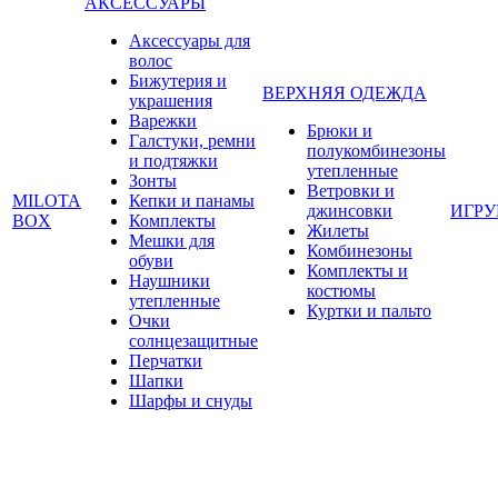
АКСЕССУАРЫ
Аксессуары для
волос
Бижутерия и
ВЕРХНЯЯ ОДЕЖДА
украшения
Варежки
Брюки и
Галстуки, ремни
полукомбинезоны
и подтяжки
утепленные
Зонты
Ветровки и
MILOTA
Кепки и панамы
джинсовки
ИГР
BOX
Комплекты
Жилеты
Мешки для
Комбинезоны
обуви
Комплекты и
Наушники
костюмы
утепленные
Куртки и пальто
Очки
солнцезащитные
Перчатки
Шапки
Шарфы и снуды