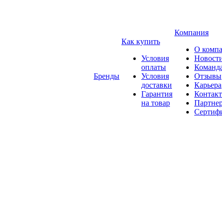
Компания
Как купить
О комп
Условия
Новост
оплаты
Команд
Бренды
Условия
Отзывы
доставки
Карьера
Гарантия
Контак
на товар
Партне
Сертиф