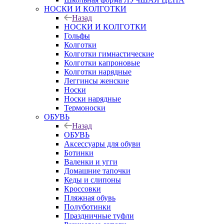
НОСКИ И КОЛГОТКИ
Назад
НОСКИ И КОЛГОТКИ
Гольфы
Колготки
Колготки гимнастические
Колготки капроновые
Колготки нарядные
Леггинсы женские
Носки
Носки нарядные
Термоноски
ОБУВЬ
Назад
ОБУВЬ
Аксессуары для обуви
Ботинки
Валенки и угги
Домашние тапочки
Кеды и слипоны
Кроссовки
Пляжная обувь
Полуботинки
Праздничные туфли