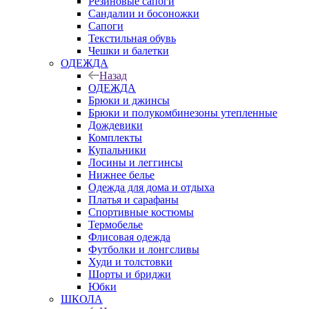
Резиновые сапоги
Сандалии и босоножки
Сапоги
Текстильная обувь
Чешки и балетки
ОДЕЖДА
Назад
ОДЕЖДА
Брюки и джинсы
Брюки и полукомбинезоны утепленные
Дождевики
Комплекты
Купальники
Лосины и леггинсы
Нижнее белье
Одежда для дома и отдыха
Платья и сарафаны
Спортивные костюмы
Термобелье
Флисовая одежда
Футболки и лонгсливы
Худи и толстовки
Шорты и бриджи
Юбки
ШКОЛА