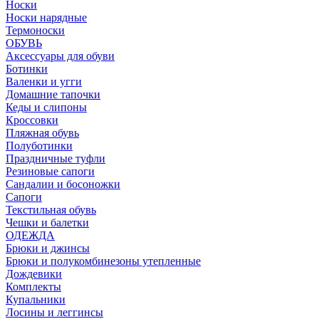
Носки
Носки нарядные
Термоноски
ОБУВЬ
Аксессуары для обуви
Ботинки
Валенки и угги
Домашние тапочки
Кеды и слипоны
Кроссовки
Пляжная обувь
Полуботинки
Праздничные туфли
Резиновые сапоги
Сандалии и босоножки
Сапоги
Текстильная обувь
Чешки и балетки
ОДЕЖДА
Брюки и джинсы
Брюки и полукомбинезоны утепленные
Дождевики
Комплекты
Купальники
Лосины и леггинсы