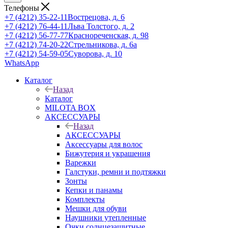
Телефоны
+7 (4212) 35-22-11
Вострецова, д. 6
+7 (4212) 76-44-11
Льва Толстого, д. 2
+7 (4212) 56-77-77
Краснореченская, д. 98
+7 (4212) 74-20-22
Стрельникова, д. 6а
+7 (4212) 54-59-05
Суворова, д. 10
WhatsApp
Каталог
Назад
Каталог
MILOTA BOX
АКСЕССУАРЫ
Назад
АКСЕССУАРЫ
Аксессуары для волос
Бижутерия и украшения
Варежки
Галстуки, ремни и подтяжки
Зонты
Кепки и панамы
Комплекты
Мешки для обуви
Наушники утепленные
Очки солнцезащитные