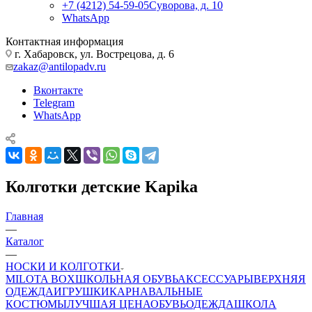
+7 (4212) 54-59-05
Суворова, д. 10
WhatsApp
Контактная информация
г. Хабаровск, ул. Вострецова, д. 6
zakaz@antilopadv.ru
Вконтакте
Telegram
WhatsApp
Колготки детские Kapika
Главная
—
Каталог
—
НОСКИ И КОЛГОТКИ
MILOTA BOX
ШКОЛЬНАЯ ОБУВЬ
АКСЕССУАРЫ
ВЕРХНЯЯ
ОДЕЖДА
ИГРУШКИ
КАРНАВАЛЬНЫЕ
КОСТЮМЫ
ЛУЧШАЯ ЦЕНА
ОБУВЬ
ОДЕЖДА
ШКОЛА