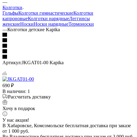
—
Колготки
Гольфы
Колготки гимнастические
Колготки
капроновые
Колготки нарядные
Леггинсы
женские
Носки
Носки нарядные
Термоноски
—
Колготки детские Kapika
Артикул:
JKGAT01-00 Kapika
690
₽
В наличии
: 1
Рассчитать доставку
Хочу в подарок
У нас акция!
В Хабаровске, Комсомольске бесплатная доставка при заказе
от 1 000 руб.
Во Владивостоке бесплатная доставка при заказе от 3 000 руб.