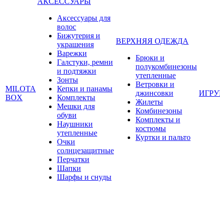
АКСЕССУАРЫ
Аксессуары для
волос
Бижутерия и
ВЕРХНЯЯ ОДЕЖДА
украшения
Варежки
Брюки и
Галстуки, ремни
полукомбинезоны
и подтяжки
утепленные
Зонты
Ветровки и
MILOTA
Кепки и панамы
джинсовки
ИГР
BOX
Комплекты
Жилеты
Мешки для
Комбинезоны
обуви
Комплекты и
Наушники
костюмы
утепленные
Куртки и пальто
Очки
солнцезащитные
Перчатки
Шапки
Шарфы и снуды