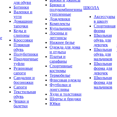
Брюки и джинсы
для обуви
Брюки и
Ботинки
ШКОЛА
полукомбинезоны
Валенки и
утепленные
угги
Аксессуары
Дождевики
Домашние
в школу
Комплекты
тапочки
Спортивная
Купальники
Кеды и
форма
Лосины и
слипоны
Школьная
ие
леггинсы
Кроссовки
обувь для
Нижнее белье
Пляжная
девочек
Одежда для дома
обувь
Школьная
и отдыха
Полуботинки
обувь для
Платья и
Праздничные
мальчиков
сарафаны
туфли
Школьная
Спортивные
Резиновые
форма для
костюмы
сапоги
девочек
Термобелье
Сандалии и
Школьная
Флисовая одежда
босоножки
форма для
Футболки и
Сапоги
мальчиков
лонгсливы
Текстильная
Худи и толстовки
обувь
Шорты и бриджи
Чешки и
Юбки
балетки