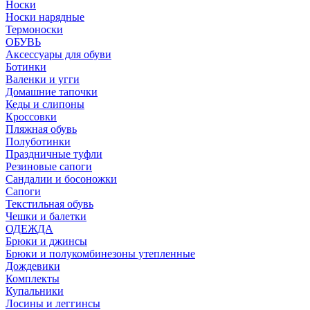
Носки
Носки нарядные
Термоноски
ОБУВЬ
Аксессуары для обуви
Ботинки
Валенки и угги
Домашние тапочки
Кеды и слипоны
Кроссовки
Пляжная обувь
Полуботинки
Праздничные туфли
Резиновые сапоги
Сандалии и босоножки
Сапоги
Текстильная обувь
Чешки и балетки
ОДЕЖДА
Брюки и джинсы
Брюки и полукомбинезоны утепленные
Дождевики
Комплекты
Купальники
Лосины и леггинсы