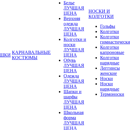
Белье
ЛУЧШАЯ
НОСКИ И
ЦЕНА
КОЛГОТКИ
Верхняя
одежда
Гольфы
ЛУЧШАЯ
Колготки
ЦЕНА
Колготки
Колготки и
гимнастическ
носки
Колготки
ЛУЧШАЯ
КАРНАВАЛЬНЫЕ
капроновые
УШКИ
ЦЕНА
КОСТЮМЫ
Колготки
Обувь
нарядные
ЛУЧШАЯ
Леггинсы
ЦЕНА
женские
Одежда
Носки
ЛУЧШАЯ
Носки
ЦЕНА
нарядные
Шапки и
Термоноски
шарфы
ЛУЧШАЯ
ЦЕНА
Школьная
форма
ЛУЧШАЯ
ЦЕНА