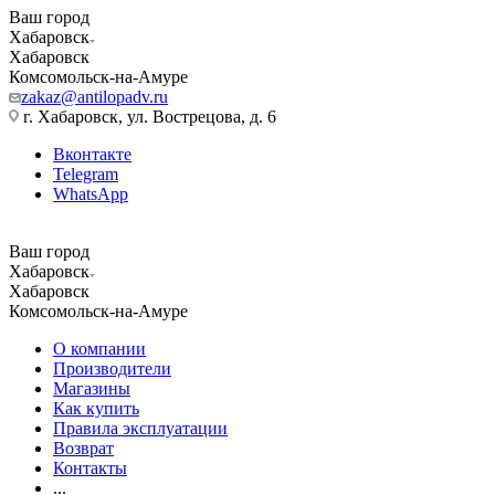
Ваш город
Хабаровск
Хабаровск
Комсомольск-на-Амуре
zakaz@antilopadv.ru
г. Хабаровск, ул. Вострецова, д. 6
Вконтакте
Telegram
WhatsApp
Ваш город
Хабаровск
Хабаровск
Комсомольск-на-Амуре
О компании
Производители
Магазины
Как купить
Правила эксплуатации
Возврат
Контакты
...