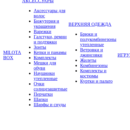
АКСЕССУАРЫ
Аксессуары для
волос
Бижутерия и
ВЕРХНЯЯ ОДЕЖДА
украшения
Варежки
Брюки и
Галстуки, ремни
полукомбинезоны
и подтяжки
утепленные
Зонты
Ветровки и
MILOTA
Кепки и панамы
джинсовки
ИГР
BOX
Комплекты
Жилеты
Мешки для
Комбинезоны
обуви
Комплекты и
Наушники
костюмы
утепленные
Куртки и пальто
Очки
солнцезащитные
Перчатки
Шапки
Шарфы и снуды