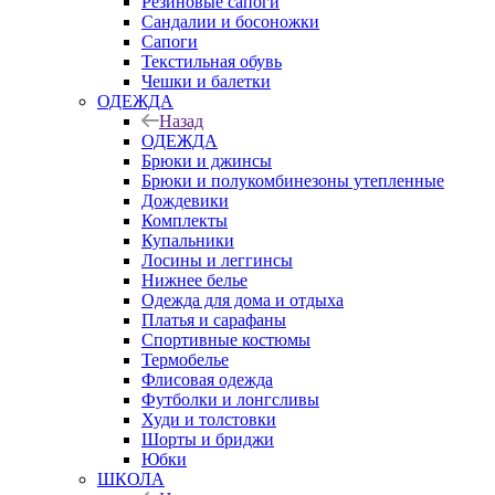
Резиновые сапоги
Сандалии и босоножки
Сапоги
Текстильная обувь
Чешки и балетки
ОДЕЖДА
Назад
ОДЕЖДА
Брюки и джинсы
Брюки и полукомбинезоны утепленные
Дождевики
Комплекты
Купальники
Лосины и леггинсы
Нижнее белье
Одежда для дома и отдыха
Платья и сарафаны
Спортивные костюмы
Термобелье
Флисовая одежда
Футболки и лонгсливы
Худи и толстовки
Шорты и бриджи
Юбки
ШКОЛА