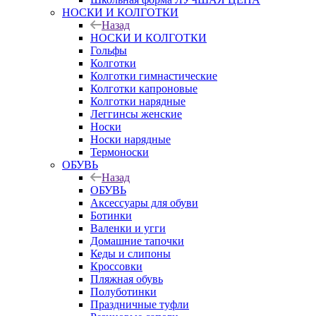
НОСКИ И КОЛГОТКИ
Назад
НОСКИ И КОЛГОТКИ
Гольфы
Колготки
Колготки гимнастические
Колготки капроновые
Колготки нарядные
Леггинсы женские
Носки
Носки нарядные
Термоноски
ОБУВЬ
Назад
ОБУВЬ
Аксессуары для обуви
Ботинки
Валенки и угги
Домашние тапочки
Кеды и слипоны
Кроссовки
Пляжная обувь
Полуботинки
Праздничные туфли