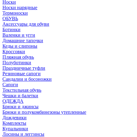
Носки
Носки нарядные
Термоноски
ОБУВЬ
Аксессуары для обуви
Ботинки
Валенки и угги
Домашние тапочки
Кеды и слипоны
Кроссовки
Пляжная обувь
Полуботинки
Праздничные туфли
Резиновые сапоги
Сандалии и босоножки
Сапоги
Текстильная обувь
Чешки и балетки
ОДЕЖДА
Брюки и джинсы
Брюки и полукомбинезоны утепленные
Дождевики
Комплекты
Купальники
Лосины и леггинсы