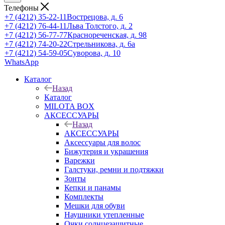
Телефоны
+7 (4212) 35-22-11
Вострецова, д. 6
+7 (4212) 76-44-11
Льва Толстого, д. 2
+7 (4212) 56-77-77
Краснореченская, д. 98
+7 (4212) 74-20-22
Стрельникова, д. 6а
+7 (4212) 54-59-05
Суворова, д. 10
WhatsApp
Каталог
Назад
Каталог
MILOTA BOX
АКСЕССУАРЫ
Назад
АКСЕССУАРЫ
Аксессуары для волос
Бижутерия и украшения
Варежки
Галстуки, ремни и подтяжки
Зонты
Кепки и панамы
Комплекты
Мешки для обуви
Наушники утепленные
Очки солнцезащитные