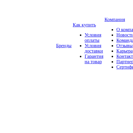
Компания
Как купить
О комп
Условия
Новост
оплаты
Команд
Бренды
Условия
Отзывы
доставки
Карьера
Гарантия
Контак
на товар
Партне
Сертиф