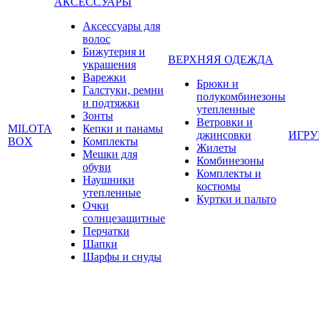
АКСЕССУАРЫ
Аксессуары для
волос
Бижутерия и
ВЕРХНЯЯ ОДЕЖДА
украшения
Варежки
Брюки и
Галстуки, ремни
полукомбинезоны
и подтяжки
утепленные
Зонты
Ветровки и
MILOTA
Кепки и панамы
джинсовки
ИГР
BOX
Комплекты
Жилеты
Мешки для
Комбинезоны
обуви
Комплекты и
Наушники
костюмы
утепленные
Куртки и пальто
Очки
солнцезащитные
Перчатки
Шапки
Шарфы и снуды