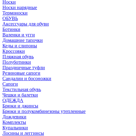
Носки
Носки нарядные
Термоноски
ОБУВЬ
Аксессуары для обуви
Ботинки
Валенки и угги
Домашние тапочки
Кеды и слипоны
Кроссовки
Пляжная обувь
Полуботинки
Праздничные туфли
Резиновые сапоги
Сандалии и босоножки
Сапоги
Текстильная обувь
Чешки и балетки
ОДЕЖДА
Брюки и джинсы
Брюки и полукомбинезоны утепленные
Дождевики
Комплекты
Купальники
Лосины и леггинсы