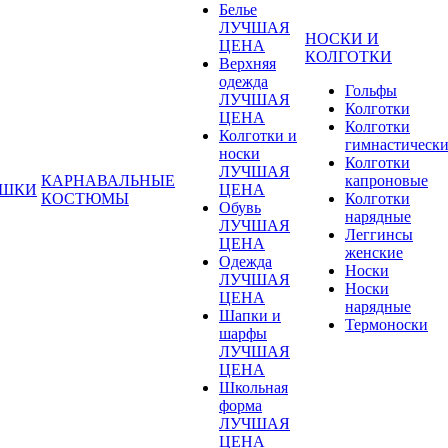
Белье
ЛУЧШАЯ
НОСКИ И
ЦЕНА
КОЛГОТКИ
Верхняя
одежда
Гольфы
ЛУЧШАЯ
Колготки
ЦЕНА
Колготки
Колготки и
гимнастическ
носки
Колготки
ЛУЧШАЯ
КАРНАВАЛЬНЫЕ
капроновые
УШКИ
ЦЕНА
КОСТЮМЫ
Колготки
Обувь
нарядные
ЛУЧШАЯ
Леггинсы
ЦЕНА
женские
Одежда
Носки
ЛУЧШАЯ
Носки
ЦЕНА
нарядные
Шапки и
Термоноски
шарфы
ЛУЧШАЯ
ЦЕНА
Школьная
форма
ЛУЧШАЯ
ЦЕНА