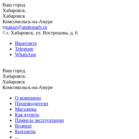
Ваш город
Хабаровск
Хабаровск
Комсомольск-на-Амуре
zakaz@antilopadv.ru
г. Хабаровск, ул. Вострецова, д. 6
Вконтакте
Telegram
WhatsApp
Ваш город
Хабаровск
Хабаровск
Комсомольск-на-Амуре
О компании
Производители
Магазины
Как купить
Правила эксплуатации
Возврат
Контакты
...