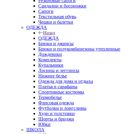
Резиновые сапоги
Сандалии и босоножки
Сапоги
Текстильная обувь
Чешки и балетки
ОДЕЖДА
Назад
ОДЕЖДА
Брюки и джинсы
Брюки и полукомбинезоны утепленные
Дождевики
Комплекты
Купальники
Лосины и леггинсы
Нижнее белье
Одежда для дома и отдыха
Платья и сарафаны
Спортивные костюмы
Термобелье
Флисовая одежда
Футболки и лонгсливы
Худи и толстовки
Шорты и бриджи
Юбки
ШКОЛА