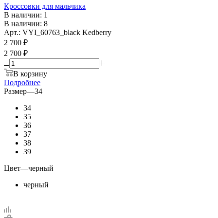
Кроссовки для мальчика
В наличии: 1
В наличии: 8
Арт.: VYI_60763_black Kedberry
2 700
₽
2 700 ₽
В корзину
Подробнее
Размер
—
34
34
35
36
37
38
39
Цвет
—
черный
черный