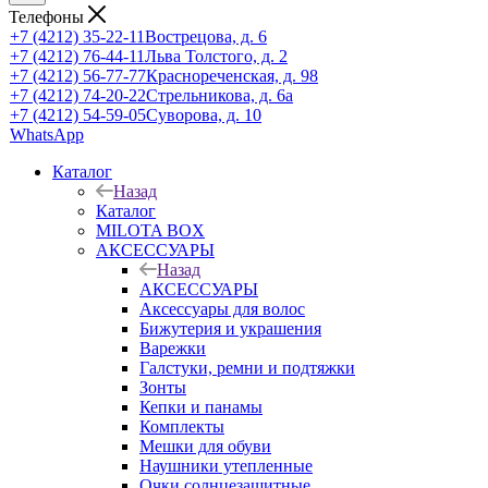
Телефоны
+7 (4212) 35-22-11
Вострецова, д. 6
+7 (4212) 76-44-11
Льва Толстого, д. 2
+7 (4212) 56-77-77
Краснореченская, д. 98
+7 (4212) 74-20-22
Стрельникова, д. 6а
+7 (4212) 54-59-05
Суворова, д. 10
WhatsApp
Каталог
Назад
Каталог
MILOTA BOX
АКСЕССУАРЫ
Назад
АКСЕССУАРЫ
Аксессуары для волос
Бижутерия и украшения
Варежки
Галстуки, ремни и подтяжки
Зонты
Кепки и панамы
Комплекты
Мешки для обуви
Наушники утепленные
Очки солнцезащитные