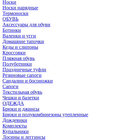
Носки
Носки нарядные
Термоноски
ОБУВЬ
Аксессуары для обуви
Ботинки
Валенки и угги
Домашние тапочки
Кеды и слипоны
Кроссовки
Пляжная обувь
Полуботинки
Праздничные туфли
Резиновые сапоги
Сандалии и босоножки
Сапоги
Текстильная обувь
Чешки и балетки
ОДЕЖДА
Брюки и джинсы
Брюки и полукомбинезоны утепленные
Дождевики
Комплекты
Купальники
Лосины и леггинсы