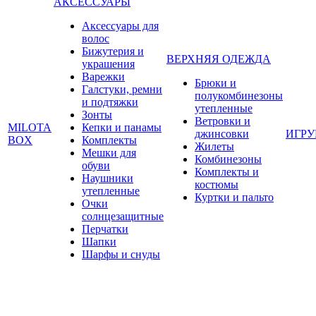
АКСЕССУАРЫ
Аксессуары для
волос
Бижутерия и
ВЕРХНЯЯ ОДЕЖДА
украшения
Варежки
Брюки и
Галстуки, ремни
полукомбинезоны
и подтяжки
утепленные
Зонты
Ветровки и
MILOTA
Кепки и панамы
джинсовки
ИГР
BOX
Комплекты
Жилеты
Мешки для
Комбинезоны
обуви
Комплекты и
Наушники
костюмы
утепленные
Куртки и пальто
Очки
солнцезащитные
Перчатки
Шапки
Шарфы и снуды