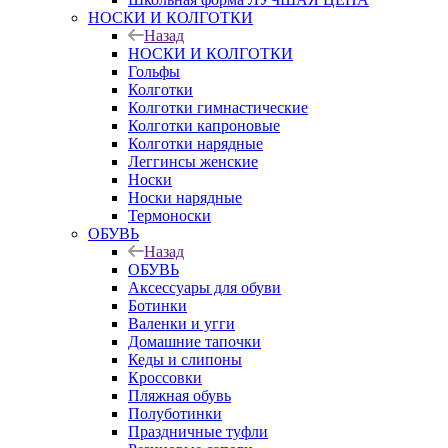
НОСКИ И КОЛГОТКИ
Назад
НОСКИ И КОЛГОТКИ
Гольфы
Колготки
Колготки гимнастические
Колготки капроновые
Колготки нарядные
Леггинсы женские
Носки
Носки нарядные
Термоноски
ОБУВЬ
Назад
ОБУВЬ
Аксессуары для обуви
Ботинки
Валенки и угги
Домашние тапочки
Кеды и слипоны
Кроссовки
Пляжная обувь
Полуботинки
Праздничные туфли