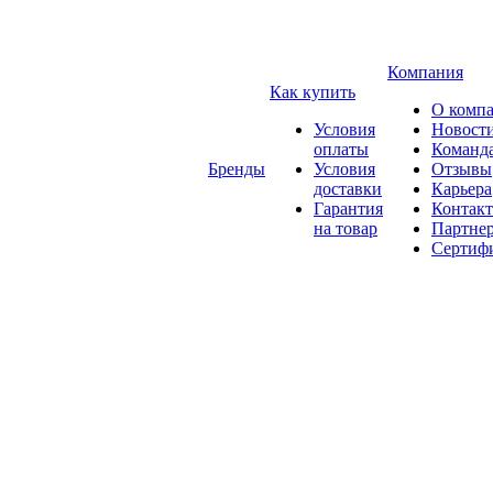
Компания
Как купить
О комп
Условия
Новост
оплаты
Команд
Бренды
Условия
Отзывы
доставки
Карьера
Гарантия
Контак
на товар
Партне
Сертиф