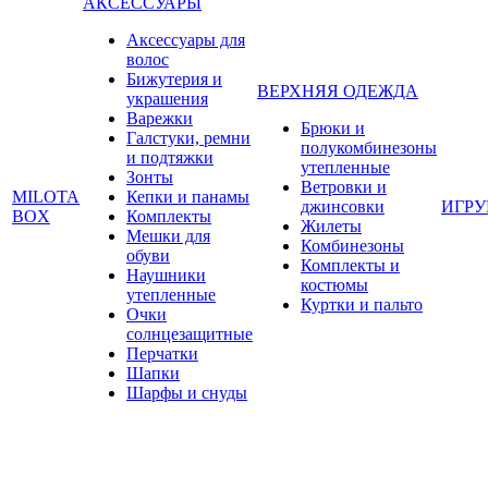
АКСЕССУАРЫ
Аксессуары для
волос
Бижутерия и
ВЕРХНЯЯ ОДЕЖДА
украшения
Варежки
Брюки и
Галстуки, ремни
полукомбинезоны
и подтяжки
утепленные
Зонты
Ветровки и
MILOTA
Кепки и панамы
джинсовки
ИГР
BOX
Комплекты
Жилеты
Мешки для
Комбинезоны
обуви
Комплекты и
Наушники
костюмы
утепленные
Куртки и пальто
Очки
солнцезащитные
Перчатки
Шапки
Шарфы и снуды