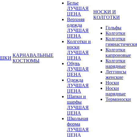
Белье
ЛУЧШАЯ
НОСКИ И
ЦЕНА
КОЛГОТКИ
Верхняя
одежда
Гольфы
ЛУЧШАЯ
Колготки
ЦЕНА
Колготки
Колготки и
гимнастическ
носки
Колготки
ЛУЧШАЯ
КАРНАВАЛЬНЫЕ
капроновые
УШКИ
ЦЕНА
КОСТЮМЫ
Колготки
Обувь
нарядные
ЛУЧШАЯ
Леггинсы
ЦЕНА
женские
Одежда
Носки
ЛУЧШАЯ
Носки
ЦЕНА
нарядные
Шапки и
Термоноски
шарфы
ЛУЧШАЯ
ЦЕНА
Школьная
форма
ЛУЧШАЯ
ЦЕНА