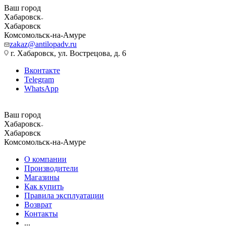
Ваш город
Хабаровск
Хабаровск
Комсомольск-на-Амуре
zakaz@antilopadv.ru
г. Хабаровск, ул. Вострецова, д. 6
Вконтакте
Telegram
WhatsApp
Ваш город
Хабаровск
Хабаровск
Комсомольск-на-Амуре
О компании
Производители
Магазины
Как купить
Правила эксплуатации
Возврат
Контакты
...