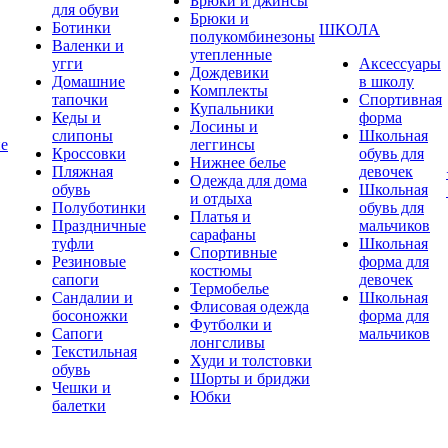
Брюки и джинсы
для обуви
Брюки и
Ботинки
ШКОЛА
полукомбинезоны
Валенки и
утепленные
угги
Аксессуары
Дождевики
Домашние
в школу
Комплекты
тапочки
Спортивная
Купальники
Кеды и
форма
Лосины и
слипоны
Школьная
ие
леггинсы
Кроссовки
обувь для
Нижнее белье
Пляжная
девочек
Одежда для дома
обувь
Школьная
и отдыха
Полуботинки
обувь для
Платья и
Праздничные
мальчиков
сарафаны
туфли
Школьная
Спортивные
Резиновые
форма для
костюмы
сапоги
девочек
Термобелье
Сандалии и
Школьная
Флисовая одежда
босоножки
форма для
Футболки и
Сапоги
мальчиков
лонгсливы
Текстильная
Худи и толстовки
обувь
Шорты и бриджи
Чешки и
Юбки
балетки