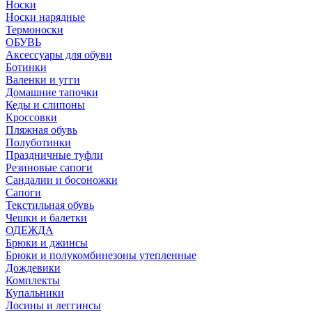
Носки
Носки нарядные
Термоноски
ОБУВЬ
Аксессуары для обуви
Ботинки
Валенки и угги
Домашние тапочки
Кеды и слипоны
Кроссовки
Пляжная обувь
Полуботинки
Праздничные туфли
Резиновые сапоги
Сандалии и босоножки
Сапоги
Текстильная обувь
Чешки и балетки
ОДЕЖДА
Брюки и джинсы
Брюки и полукомбинезоны утепленные
Дождевики
Комплекты
Купальники
Лосины и леггинсы