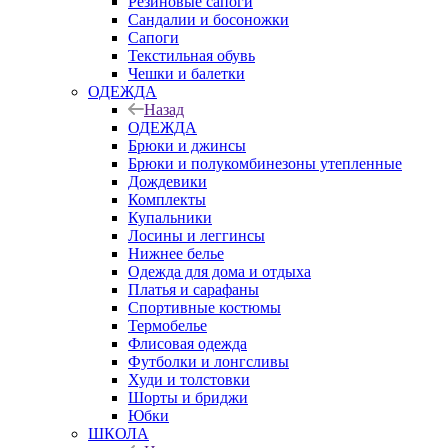
Резиновые сапоги
Сандалии и босоножки
Сапоги
Текстильная обувь
Чешки и балетки
ОДЕЖДА
Назад
ОДЕЖДА
Брюки и джинсы
Брюки и полукомбинезоны утепленные
Дождевики
Комплекты
Купальники
Лосины и леггинсы
Нижнее белье
Одежда для дома и отдыха
Платья и сарафаны
Спортивные костюмы
Термобелье
Флисовая одежда
Футболки и лонгсливы
Худи и толстовки
Шорты и бриджи
Юбки
ШКОЛА