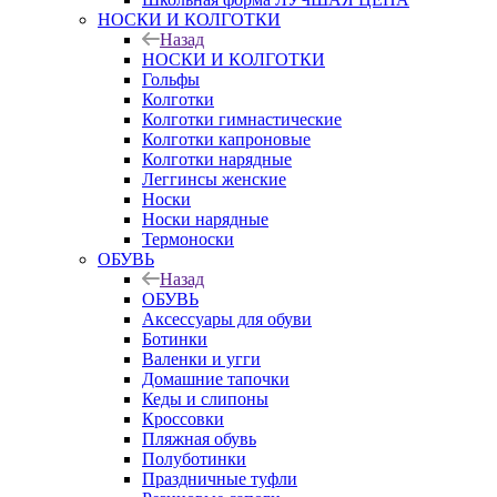
НОСКИ И КОЛГОТКИ
Назад
НОСКИ И КОЛГОТКИ
Гольфы
Колготки
Колготки гимнастические
Колготки капроновые
Колготки нарядные
Леггинсы женские
Носки
Носки нарядные
Термоноски
ОБУВЬ
Назад
ОБУВЬ
Аксессуары для обуви
Ботинки
Валенки и угги
Домашние тапочки
Кеды и слипоны
Кроссовки
Пляжная обувь
Полуботинки
Праздничные туфли