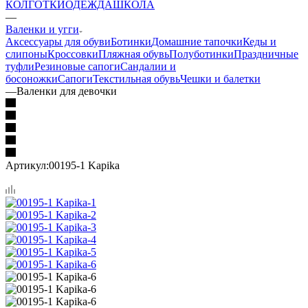
КОЛГОТКИ
ОДЕЖДА
ШКОЛА
—
Валенки и угги
Аксессуары для обуви
Ботинки
Домашние тапочки
Кеды и
слипоны
Кроссовки
Пляжная обувь
Полуботинки
Праздничные
туфли
Резиновые сапоги
Сандалии и
босоножки
Сапоги
Текстильная обувь
Чешки и балетки
—
Валенки для девочки
Артикул:
00195-1 Kapika