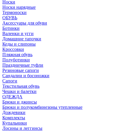
Носки
Носки нарядные
Термоноски
ОБУВЬ
Аксессуары для обуви
Ботинки
Валенки и угги
Домашние тапочки
Кеды и слипоны
Кроссовки
Пляжная обувь
Полуботинки
Праздничные туфли
Резиновые сапоги
Сандалии и босоножки
Сапоги
Текстильная обувь
Чешки и балетки
ОДЕЖДА
Брюки и джинсы
Брюки и полукомбинезоны утепленные
Дождевики
Комплекты
Купальники
Лосины и леггинсы