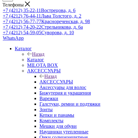
Телефоны
+7 (4212) 35-22-11
Вострецова, д. 6
+7 (4212) 76-44-11
Льва Толстого, д. 2
+7 (4212) 56-77-77
Краснореченская, д. 98
+7 (4212) 74-20-22
Стрельникова, д. 6а
+7 (4212) 54-59-05
Суворова, д. 10
WhatsApp
Каталог
Назад
Каталог
MILOTA BOX
АКСЕССУАРЫ
Назад
АКСЕССУАРЫ
Аксессуары для волос
Бижутерия и украшения
Варежки
Галстуки, ремни и подтяжки
Зонты
Кепки и панамы
Комплекты
Мешки для обуви
Наушники утепленные
Очки солнцезащитные