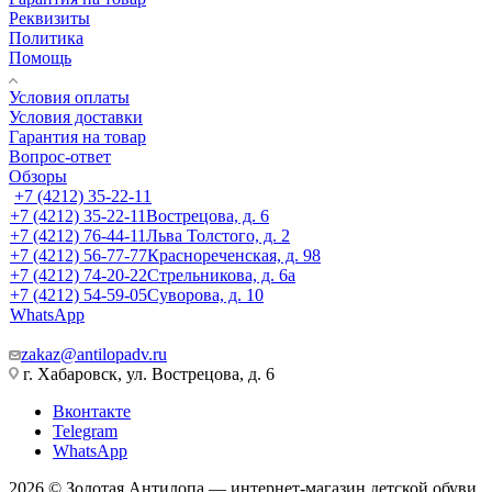
Реквизиты
Политика
Помощь
Условия оплаты
Условия доставки
Гарантия на товар
Вопрос-ответ
Обзоры
+7 (4212) 35-22-11
+7 (4212) 35-22-11
Вострецова, д. 6
+7 (4212) 76-44-11
Льва Толстого, д. 2
+7 (4212) 56-77-77
Краснореченская, д. 98
+7 (4212) 74-20-22
Стрельникова, д. 6а
+7 (4212) 54-59-05
Суворова, д. 10
WhatsApp
zakaz@antilopadv.ru
г. Хабаровск, ул. Вострецова, д. 6
Вконтакте
Telegram
WhatsApp
2026 © Золотая Антилопа — интернет-магазин детской обуви