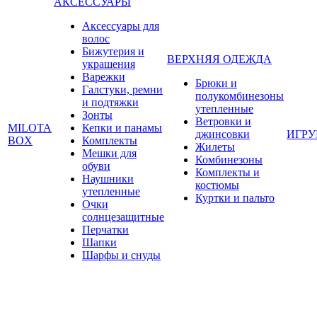
АКСЕССУАРЫ
Аксессуары для
волос
Бижутерия и
ВЕРХНЯЯ ОДЕЖДА
украшения
Варежки
Брюки и
Галстуки, ремни
полукомбинезоны
и подтяжки
утепленные
Зонты
Ветровки и
MILOTA
Кепки и панамы
джинсовки
ИГР
BOX
Комплекты
Жилеты
Мешки для
Комбинезоны
обуви
Комплекты и
Наушники
костюмы
утепленные
Куртки и пальто
Очки
солнцезащитные
Перчатки
Шапки
Шарфы и снуды