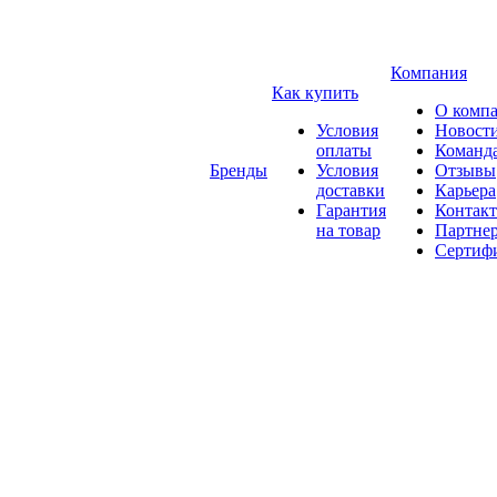
Компания
Как купить
О комп
Условия
Новост
оплаты
Команд
Бренды
Условия
Отзывы
доставки
Карьера
Гарантия
Контак
на товар
Партне
Сертиф