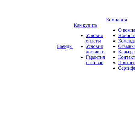
Компания
Как купить
О комп
Условия
Новост
оплаты
Команд
Бренды
Условия
Отзывы
доставки
Карьера
Гарантия
Контак
на товар
Партне
Сертиф