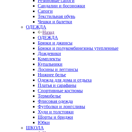
Резиновые сапоги
Сандалии и босоножки
Сапоги
Текстильная обувь
Чешки и балетки
ОДЕЖДА
Назад
ОДЕЖДА
Брюки и джинсы
Брюки и полукомбинезоны утепленные
Дождевики
Комплекты
Купальники
Лосины и леггинсы
Нижнее белье
Одежда для дома и отдыха
Платья и сарафаны
Спортивные костюмы
Термобелье
Флисовая одежда
Футболки и лонгсливы
Худи и толстовки
Шорты и бриджи
Юбки
ШКОЛА