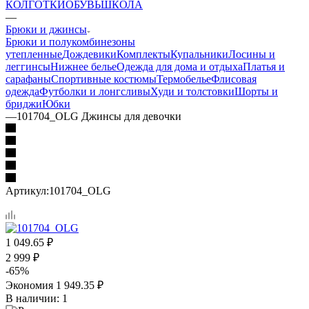
КОЛГОТКИ
ОБУВЬ
ШКОЛА
—
Брюки и джинсы
Брюки и полукомбинезоны
утепленные
Дождевики
Комплекты
Купальники
Лосины и
леггинсы
Нижнее белье
Одежда для дома и отдыха
Платья и
сарафаны
Спортивные костюмы
Термобелье
Флисовая
одежда
Футболки и лонгсливы
Худи и толстовки
Шорты и
бриджи
Юбки
—
101704_OLG Джинсы для девочки
Артикул:
101704_OLG
1 049.65
₽
2 999
₽
-
65
%
Экономия
1 949.35
₽
В наличии
: 1