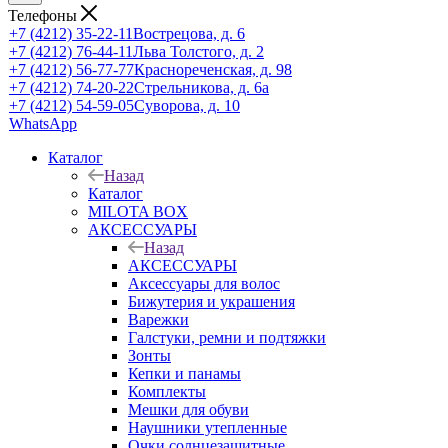
Телефоны
+7 (4212) 35-22-11
Вострецова, д. 6
+7 (4212) 76-44-11
Льва Толстого, д. 2
+7 (4212) 56-77-77
Краснореченская, д. 98
+7 (4212) 74-20-22
Стрельникова, д. 6а
+7 (4212) 54-59-05
Суворова, д. 10
WhatsApp
Каталог
Назад
Каталог
MILOTA BOX
АКСЕССУАРЫ
Назад
АКСЕССУАРЫ
Аксессуары для волос
Бижутерия и украшения
Варежки
Галстуки, ремни и подтяжки
Зонты
Кепки и панамы
Комплекты
Мешки для обуви
Наушники утепленные
Очки солнцезащитные