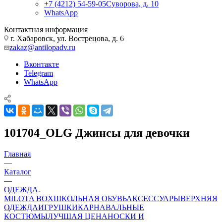
+7 (4212) 54-59-05
Суворова, д. 10
WhatsApp
Контактная информация
г. Хабаровск, ул. Вострецова, д. 6
zakaz@antilopadv.ru
Вконтакте
Telegram
WhatsApp
101704_OLG Джинсы для девочки
Главная
—
Каталог
—
ОДЕЖДА
MILOTA BOX
ШКОЛЬНАЯ ОБУВЬ
АКСЕССУАРЫ
ВЕРХНЯЯ
ОДЕЖДА
ИГРУШКИ
КАРНАВАЛЬНЫЕ
КОСТЮМЫ
ЛУЧШАЯ ЦЕНА
НОСКИ И