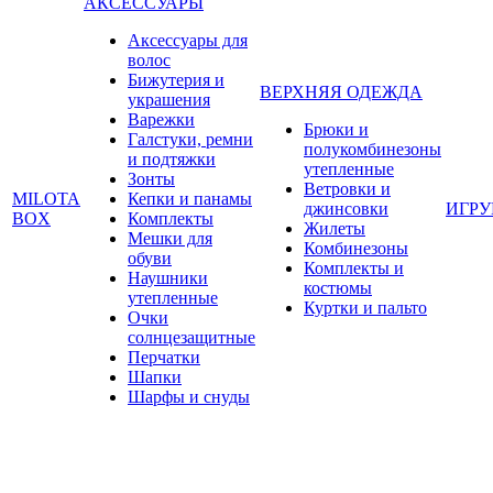
АКСЕССУАРЫ
Аксессуары для
волос
Бижутерия и
ВЕРХНЯЯ ОДЕЖДА
украшения
Варежки
Брюки и
Галстуки, ремни
полукомбинезоны
и подтяжки
утепленные
Зонты
Ветровки и
MILOTA
Кепки и панамы
джинсовки
ИГР
BOX
Комплекты
Жилеты
Мешки для
Комбинезоны
обуви
Комплекты и
Наушники
костюмы
утепленные
Куртки и пальто
Очки
солнцезащитные
Перчатки
Шапки
Шарфы и снуды