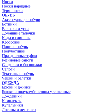
Носки
Носки нарядные
Термоноски
ОБУВЬ
Аксессуары для обуви
Ботинки
Валенки и угги
Домашние тапочки
Кеды и слипоны
Кроссовки
Пляжная обувь
Полуботинки
Праздничные туфли
Резиновые сапоги
Сандалии и босоножки
Сапоги
Текстильная обувь
Чешки и балетки
ОДЕЖДА
Брюки и джинсы
Брюки и полукомбинезоны утепленные
Дождевики
Комплекты
Купальники
Лосины и леггинсы