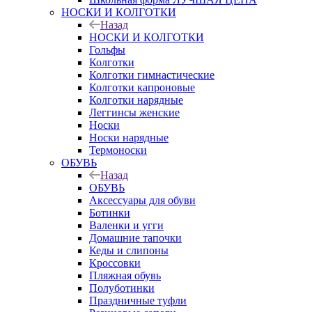
НОСКИ И КОЛГОТКИ
Назад
НОСКИ И КОЛГОТКИ
Гольфы
Колготки
Колготки гимнастические
Колготки капроновые
Колготки нарядные
Леггинсы женские
Носки
Носки нарядные
Термоноски
ОБУВЬ
Назад
ОБУВЬ
Аксессуары для обуви
Ботинки
Валенки и угги
Домашние тапочки
Кеды и слипоны
Кроссовки
Пляжная обувь
Полуботинки
Праздничные туфли