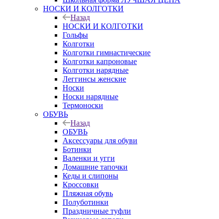
НОСКИ И КОЛГОТКИ
Назад
НОСКИ И КОЛГОТКИ
Гольфы
Колготки
Колготки гимнастические
Колготки капроновые
Колготки нарядные
Леггинсы женские
Носки
Носки нарядные
Термоноски
ОБУВЬ
Назад
ОБУВЬ
Аксессуары для обуви
Ботинки
Валенки и угги
Домашние тапочки
Кеды и слипоны
Кроссовки
Пляжная обувь
Полуботинки
Праздничные туфли