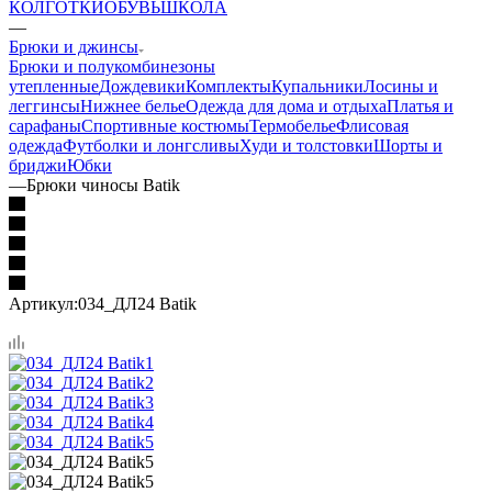
КОЛГОТКИ
ОБУВЬ
ШКОЛА
—
Брюки и джинсы
Брюки и полукомбинезоны
утепленные
Дождевики
Комплекты
Купальники
Лосины и
леггинсы
Нижнее белье
Одежда для дома и отдыха
Платья и
сарафаны
Спортивные костюмы
Термобелье
Флисовая
одежда
Футболки и лонгсливы
Худи и толстовки
Шорты и
бриджи
Юбки
—
Брюки чиносы Batik
Артикул:
034_ДЛ24 Batik