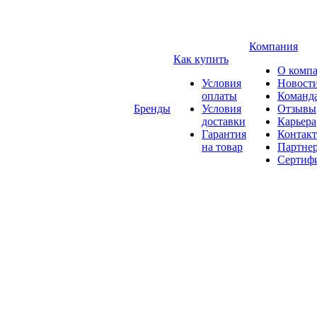
Компания
Как купить
О комп
Условия
Новост
оплаты
Команд
Бренды
Условия
Отзывы
доставки
Карьера
Гарантия
Контак
на товар
Партне
Сертиф