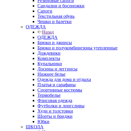
Резиновые сапоги
Сандалии и босоножки
Сапоги
Текстильная обувь
Чешки и балетки
ОДЕЖДА
Назад
ОДЕЖДА
Брюки и джинсы
Брюки и полукомбинезоны утепленные
Дождевики
Комплекты
Купальники
Лосины и леггинсы
Нижнее белье
Одежда для дома и отдыха
Платья и сарафаны
Спортивные костюмы
Термобелье
Флисовая одежда
Футболки и лонгсливы
Худи и толстовки
Шорты и бриджи
Юбки
ШКОЛА