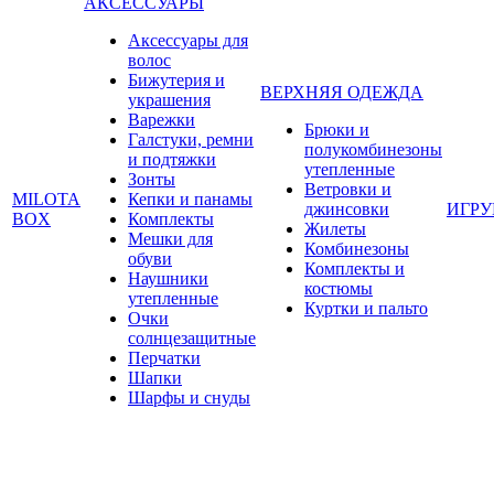
АКСЕССУАРЫ
Аксессуары для
волос
Бижутерия и
ВЕРХНЯЯ ОДЕЖДА
украшения
Варежки
Брюки и
Галстуки, ремни
полукомбинезоны
и подтяжки
утепленные
Зонты
Ветровки и
MILOTA
Кепки и панамы
джинсовки
ИГР
BOX
Комплекты
Жилеты
Мешки для
Комбинезоны
обуви
Комплекты и
Наушники
костюмы
утепленные
Куртки и пальто
Очки
солнцезащитные
Перчатки
Шапки
Шарфы и снуды