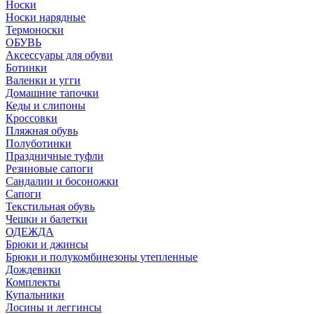
Носки
Носки нарядные
Термоноски
ОБУВЬ
Аксессуары для обуви
Ботинки
Валенки и угги
Домашние тапочки
Кеды и слипоны
Кроссовки
Пляжная обувь
Полуботинки
Праздничные туфли
Резиновые сапоги
Сандалии и босоножки
Сапоги
Текстильная обувь
Чешки и балетки
ОДЕЖДА
Брюки и джинсы
Брюки и полукомбинезоны утепленные
Дождевики
Комплекты
Купальники
Лосины и леггинсы