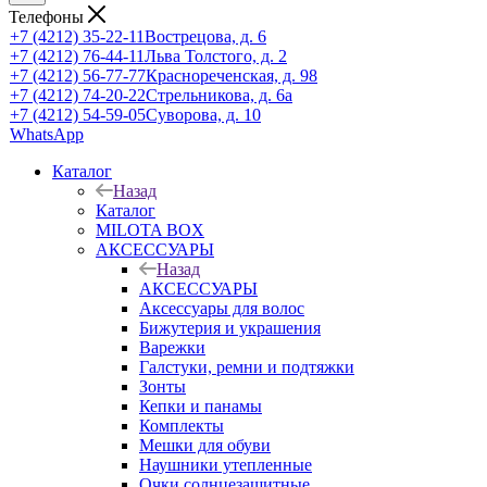
Телефоны
+7 (4212) 35-22-11
Вострецова, д. 6
+7 (4212) 76-44-11
Льва Толстого, д. 2
+7 (4212) 56-77-77
Краснореченская, д. 98
+7 (4212) 74-20-22
Стрельникова, д. 6а
+7 (4212) 54-59-05
Суворова, д. 10
WhatsApp
Каталог
Назад
Каталог
MILOTA BOX
АКСЕССУАРЫ
Назад
АКСЕССУАРЫ
Аксессуары для волос
Бижутерия и украшения
Варежки
Галстуки, ремни и подтяжки
Зонты
Кепки и панамы
Комплекты
Мешки для обуви
Наушники утепленные
Очки солнцезащитные