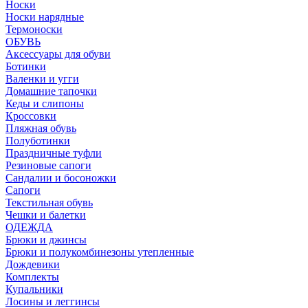
Носки
Носки нарядные
Термоноски
ОБУВЬ
Аксессуары для обуви
Ботинки
Валенки и угги
Домашние тапочки
Кеды и слипоны
Кроссовки
Пляжная обувь
Полуботинки
Праздничные туфли
Резиновые сапоги
Сандалии и босоножки
Сапоги
Текстильная обувь
Чешки и балетки
ОДЕЖДА
Брюки и джинсы
Брюки и полукомбинезоны утепленные
Дождевики
Комплекты
Купальники
Лосины и леггинсы