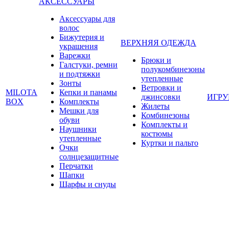
АКСЕССУАРЫ
Аксессуары для
волос
Бижутерия и
ВЕРХНЯЯ ОДЕЖДА
украшения
Варежки
Брюки и
Галстуки, ремни
полукомбинезоны
и подтяжки
утепленные
Зонты
Ветровки и
MILOTA
Кепки и панамы
джинсовки
ИГР
BOX
Комплекты
Жилеты
Мешки для
Комбинезоны
обуви
Комплекты и
Наушники
костюмы
утепленные
Куртки и пальто
Очки
солнцезащитные
Перчатки
Шапки
Шарфы и снуды