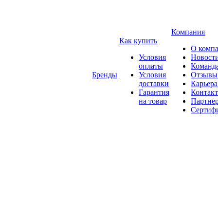
Компания
Как купить
О комп
Условия
Новост
оплаты
Команд
Бренды
Условия
Отзывы
доставки
Карьера
Гарантия
Контак
на товар
Партне
Сертиф