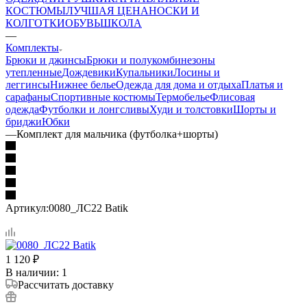
КОСТЮМЫ
ЛУЧШАЯ ЦЕНА
НОСКИ И
КОЛГОТКИ
ОБУВЬ
ШКОЛА
—
Комплекты
Брюки и джинсы
Брюки и полукомбинезоны
утепленные
Дождевики
Купальники
Лосины и
леггинсы
Нижнее белье
Одежда для дома и отдыха
Платья и
сарафаны
Спортивные костюмы
Термобелье
Флисовая
одежда
Футболки и лонгсливы
Худи и толстовки
Шорты и
бриджи
Юбки
—
Комплект для мальчика (футболка+шорты)
Артикул:
0080_ЛС22 Batik
1 120
₽
В наличии
: 1
Рассчитать доставку