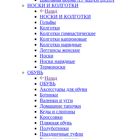
НОСКИ И КОЛГОТКИ
Назад
НОСКИ И КОЛГОТКИ
Гольфы
Колготки
Колготки гимнастические
Колготки капроновые
Колготки нарядные
Леггинсы женские
Носки
Носки нарядные
Термоноски
ОБУВЬ
Назад
ОБУВЬ
Аксессуары для обуви
Ботинки
Валенки и угги
Домашние тапочки
Кеды и слипоны
Кроссовки
Пляжная обувь
Полуботинки
Праздничные туфли