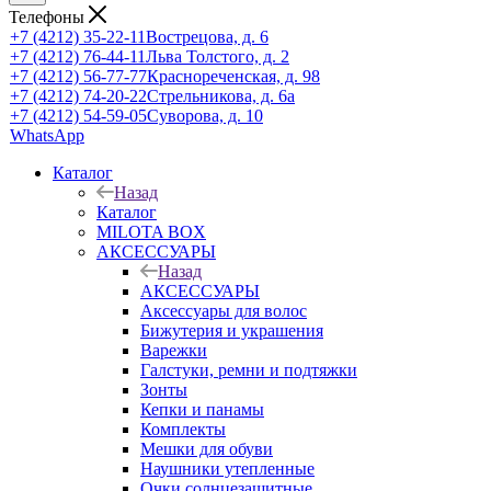
Телефоны
+7 (4212) 35-22-11
Вострецова, д. 6
+7 (4212) 76-44-11
Льва Толстого, д. 2
+7 (4212) 56-77-77
Краснореченская, д. 98
+7 (4212) 74-20-22
Стрельникова, д. 6а
+7 (4212) 54-59-05
Суворова, д. 10
WhatsApp
Каталог
Назад
Каталог
MILOTA BOX
АКСЕССУАРЫ
Назад
АКСЕССУАРЫ
Аксессуары для волос
Бижутерия и украшения
Варежки
Галстуки, ремни и подтяжки
Зонты
Кепки и панамы
Комплекты
Мешки для обуви
Наушники утепленные
Очки солнцезащитные