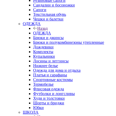
Резиновые сапоги
Сандалии и босоножки
Сапоги
Текстильная обувь
Чешки и балетки
ОДЕЖДА
Назад
ОДЕЖДА
Брюки и джинсы
Брюки и полукомбинезоны утепленные
Дождевики
Комплекты
Купальники
Лосины и леггинсы
Нижнее белье
Одежда для дома и отдыха
Платья и сарафаны
Спортивные костюмы
Термобелье
Флисовая одежда
Футболки и лонгсливы
Худи и толстовки
Шорты и бриджи
Юбки
ШКОЛА