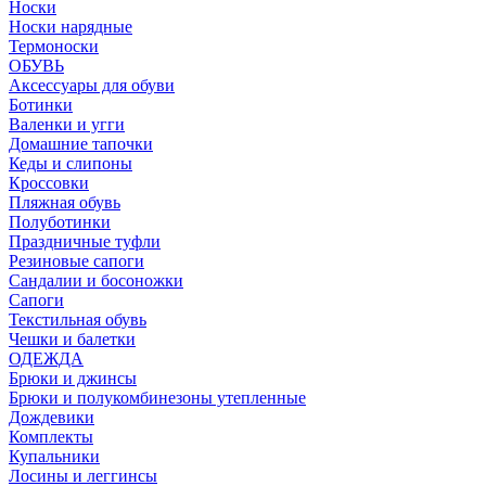
Носки
Носки нарядные
Термоноски
ОБУВЬ
Аксессуары для обуви
Ботинки
Валенки и угги
Домашние тапочки
Кеды и слипоны
Кроссовки
Пляжная обувь
Полуботинки
Праздничные туфли
Резиновые сапоги
Сандалии и босоножки
Сапоги
Текстильная обувь
Чешки и балетки
ОДЕЖДА
Брюки и джинсы
Брюки и полукомбинезоны утепленные
Дождевики
Комплекты
Купальники
Лосины и леггинсы