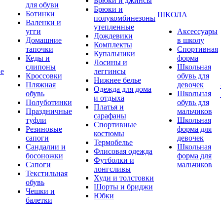
Брюки и джинсы
для обуви
Брюки и
Ботинки
ШКОЛА
полукомбинезоны
Валенки и
утепленные
угги
Аксессуары
Дождевики
Домашние
в школу
Комплекты
тапочки
Спортивная
Купальники
Кеды и
форма
Лосины и
слипоны
Школьная
ие
леггинсы
Кроссовки
обувь для
Нижнее белье
Пляжная
девочек
Одежда для дома
обувь
Школьная
и отдыха
Полуботинки
обувь для
Платья и
Праздничные
мальчиков
сарафаны
туфли
Школьная
Спортивные
Резиновые
форма для
костюмы
сапоги
девочек
Термобелье
Сандалии и
Школьная
Флисовая одежда
босоножки
форма для
Футболки и
Сапоги
мальчиков
лонгсливы
Текстильная
Худи и толстовки
обувь
Шорты и бриджи
Чешки и
Юбки
балетки