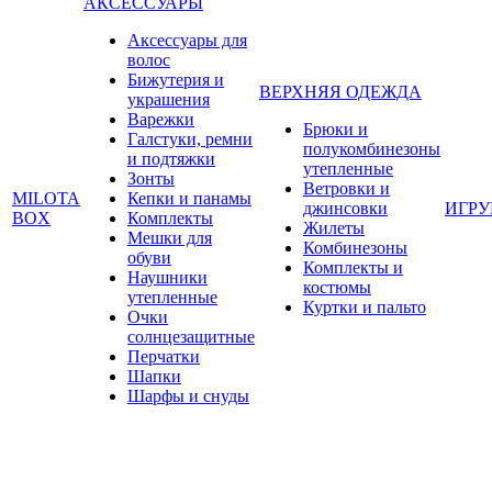
АКСЕССУАРЫ
Аксессуары для
волос
Бижутерия и
ВЕРХНЯЯ ОДЕЖДА
украшения
Варежки
Брюки и
Галстуки, ремни
полукомбинезоны
и подтяжки
утепленные
Зонты
Ветровки и
MILOTA
Кепки и панамы
джинсовки
ИГР
BOX
Комплекты
Жилеты
Мешки для
Комбинезоны
обуви
Комплекты и
Наушники
костюмы
утепленные
Куртки и пальто
Очки
солнцезащитные
Перчатки
Шапки
Шарфы и снуды