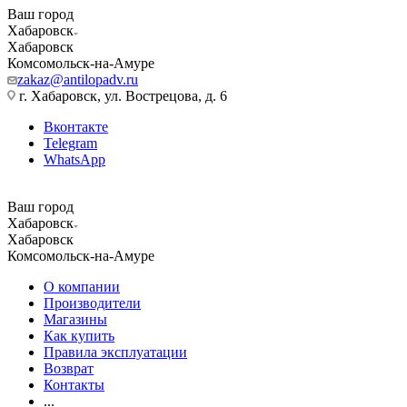
Ваш город
Хабаровск
Хабаровск
Комсомольск-на-Амуре
zakaz@antilopadv.ru
г. Хабаровск, ул. Вострецова, д. 6
Вконтакте
Telegram
WhatsApp
Ваш город
Хабаровск
Хабаровск
Комсомольск-на-Амуре
О компании
Производители
Магазины
Как купить
Правила эксплуатации
Возврат
Контакты
...