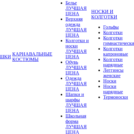
Белье
ЛУЧШАЯ
НОСКИ И
ЦЕНА
КОЛГОТКИ
Верхняя
одежда
Гольфы
ЛУЧШАЯ
Колготки
ЦЕНА
Колготки
Колготки и
гимнастическ
носки
Колготки
ЛУЧШАЯ
КАРНАВАЛЬНЫЕ
капроновые
УШКИ
ЦЕНА
КОСТЮМЫ
Колготки
Обувь
нарядные
ЛУЧШАЯ
Леггинсы
ЦЕНА
женские
Одежда
Носки
ЛУЧШАЯ
Носки
ЦЕНА
нарядные
Шапки и
Термоноски
шарфы
ЛУЧШАЯ
ЦЕНА
Школьная
форма
ЛУЧШАЯ
ЦЕНА