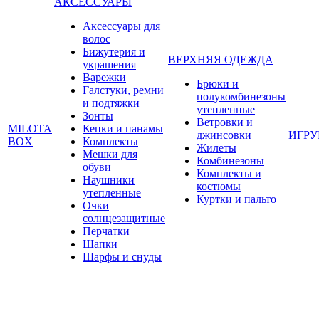
АКСЕССУАРЫ
Аксессуары для
волос
Бижутерия и
ВЕРХНЯЯ ОДЕЖДА
украшения
Варежки
Брюки и
Галстуки, ремни
полукомбинезоны
и подтяжки
утепленные
Зонты
Ветровки и
MILOTA
Кепки и панамы
джинсовки
ИГР
BOX
Комплекты
Жилеты
Мешки для
Комбинезоны
обуви
Комплекты и
Наушники
костюмы
утепленные
Куртки и пальто
Очки
солнцезащитные
Перчатки
Шапки
Шарфы и снуды