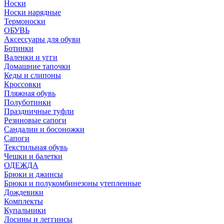
Носки
Носки нарядные
Термоноски
ОБУВЬ
Аксессуары для обуви
Ботинки
Валенки и угги
Домашние тапочки
Кеды и слипоны
Кроссовки
Пляжная обувь
Полуботинки
Праздничные туфли
Резиновые сапоги
Сандалии и босоножки
Сапоги
Текстильная обувь
Чешки и балетки
ОДЕЖДА
Брюки и джинсы
Брюки и полукомбинезоны утепленные
Дождевики
Комплекты
Купальники
Лосины и леггинсы