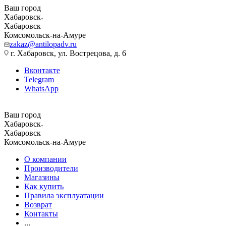
Ваш город
Хабаровск
Хабаровск
Комсомольск-на-Амуре
zakaz@antilopadv.ru
г. Хабаровск, ул. Вострецова, д. 6
Вконтакте
Telegram
WhatsApp
Ваш город
Хабаровск
Хабаровск
Комсомольск-на-Амуре
О компании
Производители
Магазины
Как купить
Правила эксплуатации
Возврат
Контакты
...