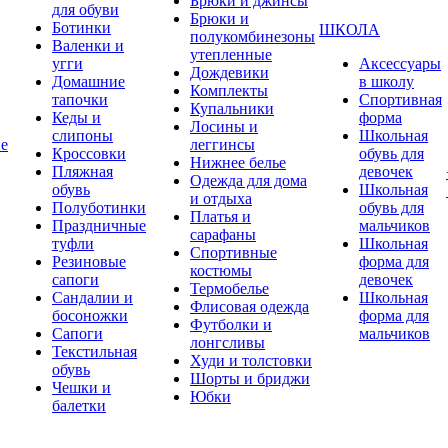
Брюки и джинсы
для обуви
Брюки и
Ботинки
ШКОЛА
полукомбинезоны
Валенки и
утепленные
угги
Аксессуары
Дождевики
Домашние
в школу
Комплекты
тапочки
Спортивная
Купальники
Кеды и
форма
Лосины и
слипоны
Школьная
ие
леггинсы
Кроссовки
обувь для
Нижнее белье
Пляжная
девочек
Одежда для дома
обувь
Школьная
и отдыха
Полуботинки
обувь для
Платья и
Праздничные
мальчиков
сарафаны
туфли
Школьная
Спортивные
Резиновые
форма для
костюмы
сапоги
девочек
Термобелье
Сандалии и
Школьная
Флисовая одежда
босоножки
форма для
Футболки и
Сапоги
мальчиков
лонгсливы
Текстильная
Худи и толстовки
обувь
Шорты и бриджи
Чешки и
Юбки
балетки