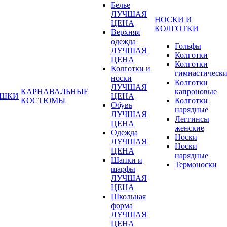
Белье
ЛУЧШАЯ
НОСКИ И
ЦЕНА
КОЛГОТКИ
Верхняя
одежда
Гольфы
ЛУЧШАЯ
Колготки
ЦЕНА
Колготки
Колготки и
гимнастическ
носки
Колготки
ЛУЧШАЯ
КАРНАВАЛЬНЫЕ
капроновые
УШКИ
ЦЕНА
КОСТЮМЫ
Колготки
Обувь
нарядные
ЛУЧШАЯ
Леггинсы
ЦЕНА
женские
Одежда
Носки
ЛУЧШАЯ
Носки
ЦЕНА
нарядные
Шапки и
Термоноски
шарфы
ЛУЧШАЯ
ЦЕНА
Школьная
форма
ЛУЧШАЯ
ЦЕНА