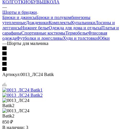
КОЛГОТКИ
ОБУВЬ
ШКОЛА
—
Шорты и бриджи
Брюки и джинсы
Брюки и полукомбинезоны
утепленные
Дождевики
Комплекты
Купальники
Лосины и
леггинсы
Нижнее белье
Одежда для дома и отдыха
Платья и
сарафаны
Спортивные костюмы
Термобелье
Флисовая
одежда
Футболки и лонгсливы
Худи и толстовки
Юбки
—
Шорты для мальчика
Артикул:
0013_ЛС24 Batik
850
₽
В наличии
: 3