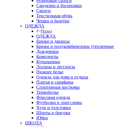
Резиновые сапоги
Сандалии и босоножки
Сапоги
Текстильная обувь
Чешки и балетки
ОДЕЖДА
Назад
ОДЕЖДА
Брюки и джинсы
Брюки и полукомбинезоны утепленные
Дождевики
Комплекты
Купальники
Лосины и леггинсы
Нижнее белье
Одежда для дома и отдыха
Платья и сарафаны
Спортивные костюмы
Термобелье
Флисовая одежда
Футболки и лонгсливы
Худи и толстовки
Шорты и бриджи
Юбки
ШКОЛА