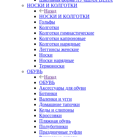
НОСКИ И КОЛГОТКИ
Назад
НОСКИ И КОЛГОТКИ
Гольфы
Колготки
Колготки гимнастические
Колготки капроновые
Колготки нарядные
Леггинсы женские
Носки
Носки нарядные
Термоноски
ОБУВЬ
Назад
ОБУВЬ
Аксессуары для обуви
Ботинки
Валенки и угги
Домашние тапочки
Кеды и слипоны
Кроссовки
Пляжная обувь
Полуботинки
Праздничные туфли