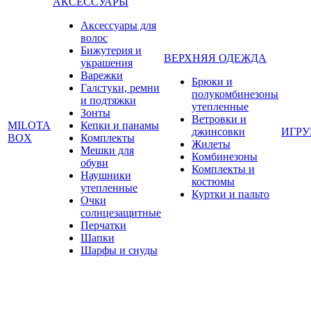
АКСЕССУАРЫ
Аксессуары для
волос
Бижутерия и
ВЕРХНЯЯ ОДЕЖДА
украшения
Варежки
Брюки и
Галстуки, ремни
полукомбинезоны
и подтяжки
утепленные
Зонты
Ветровки и
MILOTA
Кепки и панамы
джинсовки
ИГР
BOX
Комплекты
Жилеты
Мешки для
Комбинезоны
обуви
Комплекты и
Наушники
костюмы
утепленные
Куртки и пальто
Очки
солнцезащитные
Перчатки
Шапки
Шарфы и снуды