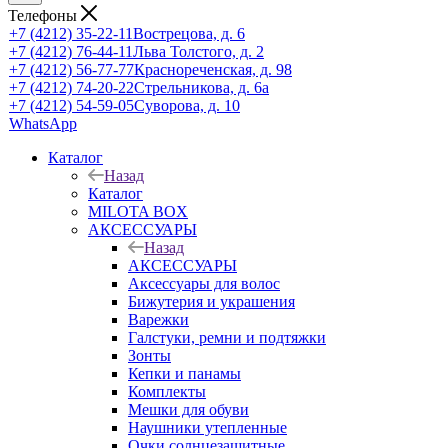
Телефоны
+7 (4212) 35-22-11
Вострецова, д. 6
+7 (4212) 76-44-11
Льва Толстого, д. 2
+7 (4212) 56-77-77
Краснореченская, д. 98
+7 (4212) 74-20-22
Стрельникова, д. 6а
+7 (4212) 54-59-05
Суворова, д. 10
WhatsApp
Каталог
Назад
Каталог
MILOTA BOX
АКСЕССУАРЫ
Назад
АКСЕССУАРЫ
Аксессуары для волос
Бижутерия и украшения
Варежки
Галстуки, ремни и подтяжки
Зонты
Кепки и панамы
Комплекты
Мешки для обуви
Наушники утепленные
Очки солнцезащитные