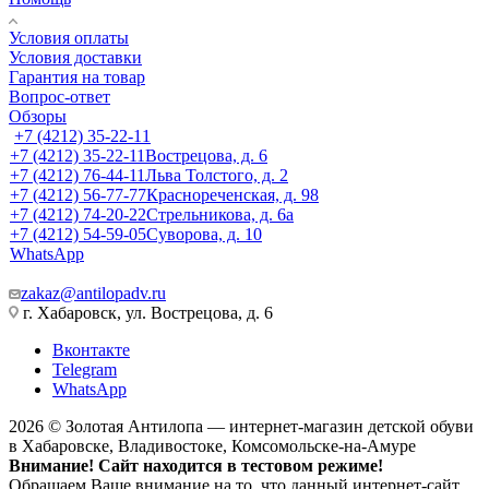
Условия оплаты
Условия доставки
Гарантия на товар
Вопрос-ответ
Обзоры
+7 (4212) 35-22-11
+7 (4212) 35-22-11
Вострецова, д. 6
+7 (4212) 76-44-11
Льва Толстого, д. 2
+7 (4212) 56-77-77
Краснореченская, д. 98
+7 (4212) 74-20-22
Стрельникова, д. 6а
+7 (4212) 54-59-05
Суворова, д. 10
WhatsApp
zakaz@antilopadv.ru
г. Хабаровск, ул. Вострецова, д. 6
Вконтакте
Telegram
WhatsApp
2026 © Золотая Антилопа — интернет-магазин детской обуви
в Хабаровске, Владивостоке, Комсомольске-на-Амуре
Внимание! Сайт находится в тестовом режиме!
Обращаем Ваше внимание на то, что данный интернет-сайт