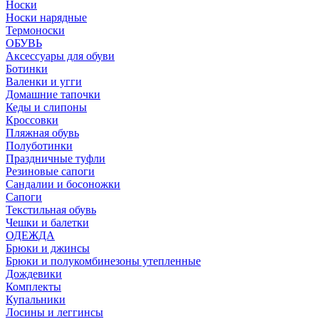
Носки
Носки нарядные
Термоноски
ОБУВЬ
Аксессуары для обуви
Ботинки
Валенки и угги
Домашние тапочки
Кеды и слипоны
Кроссовки
Пляжная обувь
Полуботинки
Праздничные туфли
Резиновые сапоги
Сандалии и босоножки
Сапоги
Текстильная обувь
Чешки и балетки
ОДЕЖДА
Брюки и джинсы
Брюки и полукомбинезоны утепленные
Дождевики
Комплекты
Купальники
Лосины и леггинсы