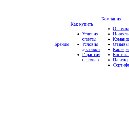
Компания
Как купить
О комп
Условия
Новост
оплаты
Команд
Бренды
Условия
Отзывы
доставки
Карьера
Гарантия
Контак
на товар
Партне
Сертиф