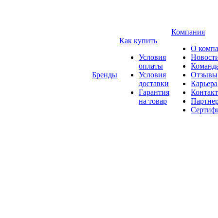
Компания
Как купить
О комп
Условия
Новост
оплаты
Команд
Бренды
Условия
Отзывы
доставки
Карьера
Гарантия
Контак
на товар
Партне
Сертиф