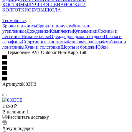
КОСТЮМЫ
ЛУЧШАЯ ЦЕНА
НОСКИ И
КОЛГОТКИ
ОБУВЬ
ШКОЛА
—
Термобелье
Брюки и джинсы
Брюки и полукомбинезоны
утепленные
Дождевики
Комплекты
Купальники
Лосины и
леггинсы
Нижнее белье
Одежда для дома и отдыха
Платья и
сарафаны
Спортивные костюмы
Флисовая одежда
Футболки и
лонгсливы
Худи и толстовки
Шорты и бриджи
Юбки
—
Термобелье AVI-Outdoor NordKapp Tutti
Артикул:
8803TB
2 690
₽
В наличии
: 1
Рассчитать доставку
Хочу в подарок