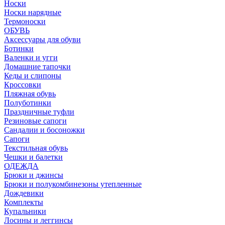
Носки
Носки нарядные
Термоноски
ОБУВЬ
Аксессуары для обуви
Ботинки
Валенки и угги
Домашние тапочки
Кеды и слипоны
Кроссовки
Пляжная обувь
Полуботинки
Праздничные туфли
Резиновые сапоги
Сандалии и босоножки
Сапоги
Текстильная обувь
Чешки и балетки
ОДЕЖДА
Брюки и джинсы
Брюки и полукомбинезоны утепленные
Дождевики
Комплекты
Купальники
Лосины и леггинсы