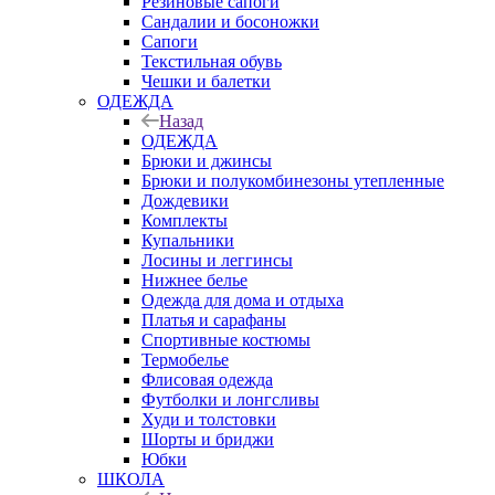
Резиновые сапоги
Сандалии и босоножки
Сапоги
Текстильная обувь
Чешки и балетки
ОДЕЖДА
Назад
ОДЕЖДА
Брюки и джинсы
Брюки и полукомбинезоны утепленные
Дождевики
Комплекты
Купальники
Лосины и леггинсы
Нижнее белье
Одежда для дома и отдыха
Платья и сарафаны
Спортивные костюмы
Термобелье
Флисовая одежда
Футболки и лонгсливы
Худи и толстовки
Шорты и бриджи
Юбки
ШКОЛА