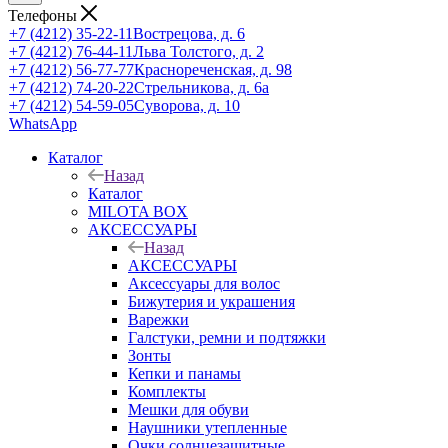
Телефоны
+7 (4212) 35-22-11
Вострецова, д. 6
+7 (4212) 76-44-11
Льва Толстого, д. 2
+7 (4212) 56-77-77
Краснореченская, д. 98
+7 (4212) 74-20-22
Стрельникова, д. 6а
+7 (4212) 54-59-05
Суворова, д. 10
WhatsApp
Каталог
Назад
Каталог
MILOTA BOX
АКСЕССУАРЫ
Назад
АКСЕССУАРЫ
Аксессуары для волос
Бижутерия и украшения
Варежки
Галстуки, ремни и подтяжки
Зонты
Кепки и панамы
Комплекты
Мешки для обуви
Наушники утепленные
Очки солнцезащитные