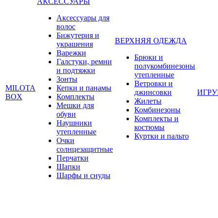
АКСЕССУАРЫ
Аксессуары для
волос
Бижутерия и
ВЕРХНЯЯ ОДЕЖДА
украшения
Варежки
Брюки и
Галстуки, ремни
полукомбинезоны
и подтяжки
утепленные
Зонты
Ветровки и
MILOTA
Кепки и панамы
джинсовки
ИГР
BOX
Комплекты
Жилеты
Мешки для
Комбинезоны
обуви
Комплекты и
Наушники
костюмы
утепленные
Куртки и пальто
Очки
солнцезащитные
Перчатки
Шапки
Шарфы и снуды