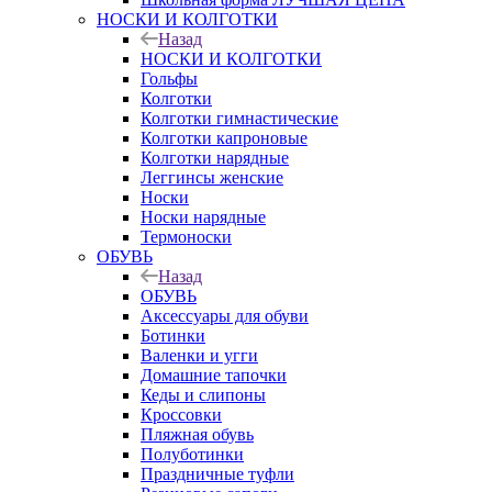
НОСКИ И КОЛГОТКИ
Назад
НОСКИ И КОЛГОТКИ
Гольфы
Колготки
Колготки гимнастические
Колготки капроновые
Колготки нарядные
Леггинсы женские
Носки
Носки нарядные
Термоноски
ОБУВЬ
Назад
ОБУВЬ
Аксессуары для обуви
Ботинки
Валенки и угги
Домашние тапочки
Кеды и слипоны
Кроссовки
Пляжная обувь
Полуботинки
Праздничные туфли