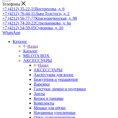
Телефоны
+7 (4212) 35-22-11
Вострецова, д. 6
+7 (4212) 76-44-11
Льва Толстого, д. 2
+7 (4212) 56-77-77
Краснореченская, д. 98
+7 (4212) 74-20-22
Стрельникова, д. 6а
+7 (4212) 54-59-05
Суворова, д. 10
WhatsApp
Каталог
Назад
Каталог
MILOTA BOX
АКСЕССУАРЫ
Назад
АКСЕССУАРЫ
Аксессуары для волос
Бижутерия и украшения
Варежки
Галстуки, ремни и подтяжки
Зонты
Кепки и панамы
Комплекты
Мешки для обуви
Наушники утепленные
Очки солнцезащитные