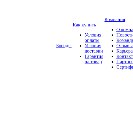
Компания
Как купить
О комп
Условия
Новост
оплаты
Команд
Бренды
Условия
Отзывы
доставки
Карьера
Гарантия
Контак
на товар
Партне
Сертиф