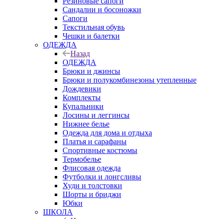
Резиновые сапоги
Сандалии и босоножки
Сапоги
Текстильная обувь
Чешки и балетки
ОДЕЖДА
Назад
ОДЕЖДА
Брюки и джинсы
Брюки и полукомбинезоны утепленные
Дождевики
Комплекты
Купальники
Лосины и леггинсы
Нижнее белье
Одежда для дома и отдыха
Платья и сарафаны
Спортивные костюмы
Термобелье
Флисовая одежда
Футболки и лонгсливы
Худи и толстовки
Шорты и бриджи
Юбки
ШКОЛА