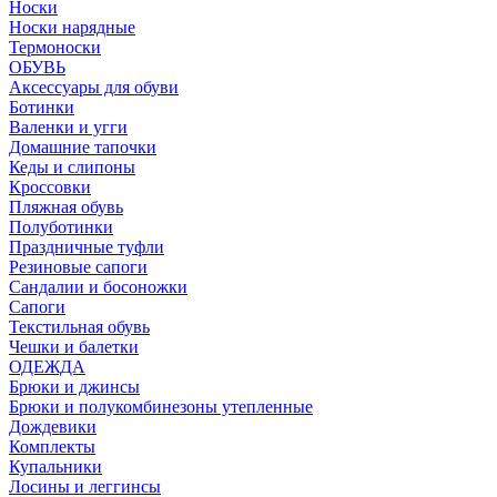
Носки
Носки нарядные
Термоноски
ОБУВЬ
Аксессуары для обуви
Ботинки
Валенки и угги
Домашние тапочки
Кеды и слипоны
Кроссовки
Пляжная обувь
Полуботинки
Праздничные туфли
Резиновые сапоги
Сандалии и босоножки
Сапоги
Текстильная обувь
Чешки и балетки
ОДЕЖДА
Брюки и джинсы
Брюки и полукомбинезоны утепленные
Дождевики
Комплекты
Купальники
Лосины и леггинсы