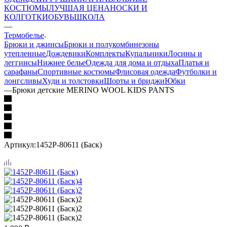
КОСТЮМЫ
ЛУЧШАЯ ЦЕНА
НОСКИ И
КОЛГОТКИ
ОБУВЬ
ШКОЛА
—
Термобелье
Брюки и джинсы
Брюки и полукомбинезоны
утепленные
Дождевики
Комплекты
Купальники
Лосины и
леггинсы
Нижнее белье
Одежда для дома и отдыха
Платья и
сарафаны
Спортивные костюмы
Флисовая одежда
Футболки и
лонгсливы
Худи и толстовки
Шорты и бриджи
Юбки
—
Брюки детские MERINO WOOL KIDS PANTS
Артикул:
1452P-80611 (Баск)