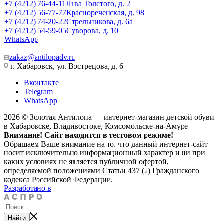
+7 (4212) 76-44-11
Льва Толстого, д. 2
+7 (4212) 56-77-77
Краснореченская, д. 98
+7 (4212) 74-20-22
Стрельникова, д. 6а
+7 (4212) 54-59-05
Суворова, д. 10
WhatsApp
zakaz@antilopadv.ru
г. Хабаровск, ул. Вострецова, д. 6
Вконтакте
Telegram
WhatsApp
2026 © Золотая Антилопа — интернет-магазин детской обуви
в Хабаровске, Владивостоке, Комсомольске-на-Амуре
Внимание! Сайт находится в тестовом режиме!
Обращаем Ваше внимание на то, что данный интернет-сайт
носит исключительно информационный характер и ни при
каких условиях не является публичной офертой,
определяемой положениями Статьи 437 (2) Гражданского
кодекса Российской Федерации.
Разработано в
Найти