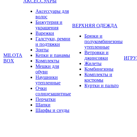
АКСЕССУАРЫ
Аксессуары для
волос
Бижутерия и
ВЕРХНЯЯ ОДЕЖДА
украшения
Варежки
Брюки и
Галстуки, ремни
полукомбинезоны
и подтяжки
утепленные
Зонты
Ветровки и
MILOTA
Кепки и панамы
джинсовки
ИГР
BOX
Комплекты
Жилеты
Мешки для
Комбинезоны
обуви
Комплекты и
Наушники
костюмы
утепленные
Куртки и пальто
Очки
солнцезащитные
Перчатки
Шапки
Шарфы и снуды