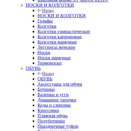
НОСКИ И КОЛГОТКИ
Назад
НОСКИ И КОЛГОТКИ
Гольфы
Колготки
Колготки гимнастические
Колготки капроновые
Колготки нарядные
Леггинсы женские
Носки
Носки нарядные
Термоноски
ОБУВЬ
Назад
ОБУВЬ
Аксессуары для обуви
Ботинки
Валенки и угги
Домашние тапочки
Кеды и слипоны
Кроссовки
Пляжная обувь
Полуботинки
Праздничные туфли