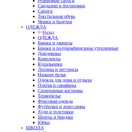
Резиновые сапоги
Сандалии и босоножки
Сапоги
Текстильная обувь
Чешки и балетки
ОДЕЖДА
Назад
ОДЕЖДА
Брюки и джинсы
Брюки и полукомбинезоны утепленные
Дождевики
Комплекты
Купальники
Лосины и леггинсы
Нижнее белье
Одежда для дома и отдыха
Платья и сарафаны
Спортивные костюмы
Термобелье
Флисовая одежда
Футболки и лонгсливы
Худи и толстовки
Шорты и бриджи
Юбки
ШКОЛА