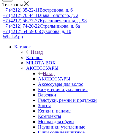
Телефоны
+7 (4212) 35-22-11
Вострецова, д. 6
+7 (4212) 76-44-11
Льва Толстого, д. 2
+7 (4212) 56-77-77
Краснореченская, д. 98
+7 (4212) 74-20-22
Стрельникова, д. 6а
+7 (4212) 54-59-05
Суворова, д. 10
WhatsApp
Каталог
Назад
Каталог
MILOTA BOX
АКСЕССУАРЫ
Назад
АКСЕССУАРЫ
Аксессуары для волос
Бижутерия и украшения
Варежки
Галстуки, ремни и подтяжки
Зонты
Кепки и панамы
Комплекты
Мешки для обуви
Наушники утепленные
Очки солнцезащитные