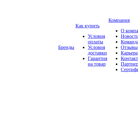
Компания
Как купить
О комп
Условия
Новост
оплаты
Команд
Бренды
Условия
Отзывы
доставки
Карьера
Гарантия
Контак
на товар
Партне
Сертиф