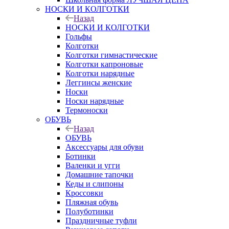
НОСКИ И КОЛГОТКИ
Назад
НОСКИ И КОЛГОТКИ
Гольфы
Колготки
Колготки гимнастические
Колготки капроновые
Колготки нарядные
Леггинсы женские
Носки
Носки нарядные
Термоноски
ОБУВЬ
Назад
ОБУВЬ
Аксессуары для обуви
Ботинки
Валенки и угги
Домашние тапочки
Кеды и слипоны
Кроссовки
Пляжная обувь
Полуботинки
Праздничные туфли