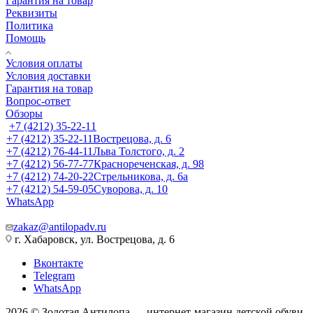
Гарантия на товар
Реквизиты
Политика
Помощь
Условия оплаты
Условия доставки
Гарантия на товар
Вопрос-ответ
Обзоры
+7 (4212) 35-22-11
+7 (4212) 35-22-11
Вострецова, д. 6
+7 (4212) 76-44-11
Льва Толстого, д. 2
+7 (4212) 56-77-77
Краснореченская, д. 98
+7 (4212) 74-20-22
Стрельникова, д. 6а
+7 (4212) 54-59-05
Суворова, д. 10
WhatsApp
zakaz@antilopadv.ru
г. Хабаровск, ул. Вострецова, д. 6
Вконтакте
Telegram
WhatsApp
2026 © Золотая Антилопа — интернет-магазин детской обуви