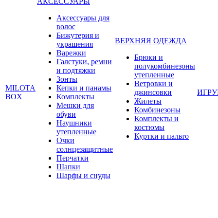
АКСЕССУАРЫ
Аксессуары для
волос
Бижутерия и
ВЕРХНЯЯ ОДЕЖДА
украшения
Варежки
Брюки и
Галстуки, ремни
полукомбинезоны
и подтяжки
утепленные
Зонты
Ветровки и
MILOTA
Кепки и панамы
джинсовки
ИГР
BOX
Комплекты
Жилеты
Мешки для
Комбинезоны
обуви
Комплекты и
Наушники
костюмы
утепленные
Куртки и пальто
Очки
солнцезащитные
Перчатки
Шапки
Шарфы и снуды