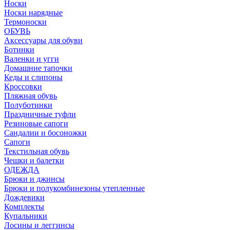
Носки
Носки нарядные
Термоноски
ОБУВЬ
Аксессуары для обуви
Ботинки
Валенки и угги
Домашние тапочки
Кеды и слипоны
Кроссовки
Пляжная обувь
Полуботинки
Праздничные туфли
Резиновые сапоги
Сандалии и босоножки
Сапоги
Текстильная обувь
Чешки и балетки
ОДЕЖДА
Брюки и джинсы
Брюки и полукомбинезоны утепленные
Дождевики
Комплекты
Купальники
Лосины и леггинсы