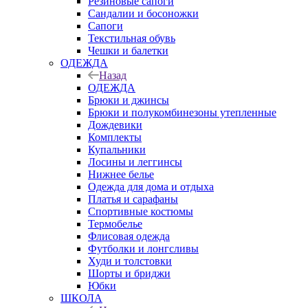
Резиновые сапоги
Сандалии и босоножки
Сапоги
Текстильная обувь
Чешки и балетки
ОДЕЖДА
Назад
ОДЕЖДА
Брюки и джинсы
Брюки и полукомбинезоны утепленные
Дождевики
Комплекты
Купальники
Лосины и леггинсы
Нижнее белье
Одежда для дома и отдыха
Платья и сарафаны
Спортивные костюмы
Термобелье
Флисовая одежда
Футболки и лонгсливы
Худи и толстовки
Шорты и бриджи
Юбки
ШКОЛА