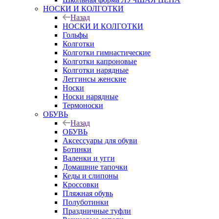
НОСКИ И КОЛГОТКИ
Назад
НОСКИ И КОЛГОТКИ
Гольфы
Колготки
Колготки гимнастические
Колготки капроновые
Колготки нарядные
Леггинсы женские
Носки
Носки нарядные
Термоноски
ОБУВЬ
Назад
ОБУВЬ
Аксессуары для обуви
Ботинки
Валенки и угги
Домашние тапочки
Кеды и слипоны
Кроссовки
Пляжная обувь
Полуботинки
Праздничные туфли