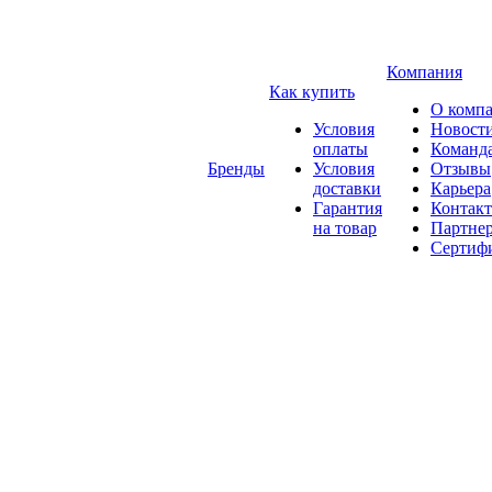
Компания
Как купить
О комп
Условия
Новост
оплаты
Команд
Бренды
Условия
Отзывы
доставки
Карьера
Гарантия
Контак
на товар
Партне
Сертиф