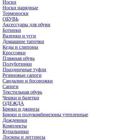
Носки
Носки нарядные
Термоноски
ОБУВЬ
Аксессуары для обуви
Ботинки
Валенки и угги
Домашние тапочки
Кеды и слипоны
Кроссовки
Пляжная обувь
Полуботинки
Праздничные туфли
Резиновые сапоги
Сандалии и босоножки
Сапоги
Текстильная обувь
Чешки и балетки
ОДЕЖДА
Брюки и джинсы
Брюки и полукомбинезоны утепленные
Дождевики
Комплекты
Купальники
Лосины и леггинсы