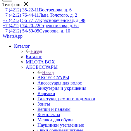
Телефоны
+7 (4212) 35-22-11
Вострецова, д. 6
+7 (4212) 76-44-11
Льва Толстого, д. 2
+7 (4212) 56-77-77
Краснореченская, д. 98
+7 (4212) 74-20-22
Стрельникова, д. 6а
+7 (4212) 54-59-05
Суворова, д. 10
WhatsApp
Каталог
Назад
Каталог
MILOTA BOX
АКСЕССУАРЫ
Назад
АКСЕССУАРЫ
Аксессуары для волос
Бижутерия и украшения
Варежки
Галстуки, ремни и подтяжки
Зонты
Кепки и панамы
Комплекты
Мешки для обуви
Наушники утепленные
Очки солнцезащитные