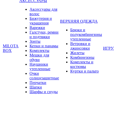
АКСЕССУАРЫ
Аксессуары для
волос
Бижутерия и
ВЕРХНЯЯ ОДЕЖДА
украшения
Варежки
Брюки и
Галстуки, ремни
полукомбинезоны
и подтяжки
утепленные
Зонты
Ветровки и
MILOTA
Кепки и панамы
джинсовки
ИГР
BOX
Комплекты
Жилеты
Мешки для
Комбинезоны
обуви
Комплекты и
Наушники
костюмы
утепленные
Куртки и пальто
Очки
солнцезащитные
Перчатки
Шапки
Шарфы и снуды