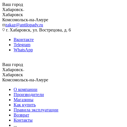
Ваш город
Хабаровск
Хабаровск
Комсомольск-на-Амуре
zakaz@antilopadv.ru
г. Хабаровск, ул. Вострецова, д. 6
Вконтакте
Telegram
WhatsApp
Ваш город
Хабаровск
Хабаровск
Комсомольск-на-Амуре
О компании
Производители
Магазины
Как купить
Правила эксплуатации
Возврат
Контакты
...