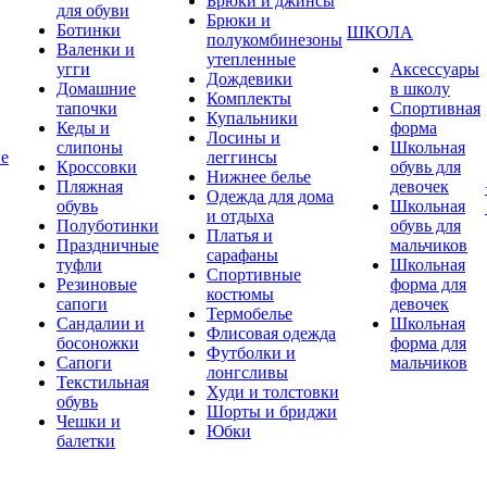
Брюки и джинсы
для обуви
Брюки и
Ботинки
ШКОЛА
полукомбинезоны
Валенки и
утепленные
угги
Аксессуары
Дождевики
Домашние
в школу
Комплекты
тапочки
Спортивная
Купальники
Кеды и
форма
Лосины и
слипоны
Школьная
ие
леггинсы
Кроссовки
обувь для
Нижнее белье
Пляжная
девочек
Одежда для дома
обувь
Школьная
и отдыха
Полуботинки
обувь для
Платья и
Праздничные
мальчиков
сарафаны
туфли
Школьная
Спортивные
Резиновые
форма для
костюмы
сапоги
девочек
Термобелье
Сандалии и
Школьная
Флисовая одежда
босоножки
форма для
Футболки и
Сапоги
мальчиков
лонгсливы
Текстильная
Худи и толстовки
обувь
Шорты и бриджи
Чешки и
Юбки
балетки