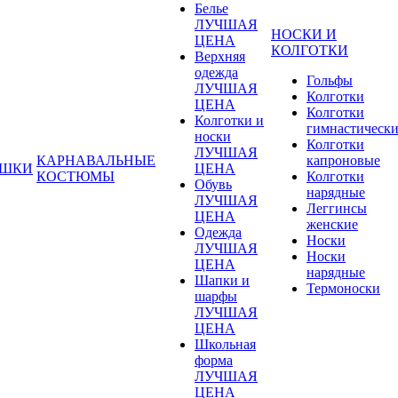
Белье
ЛУЧШАЯ
НОСКИ И
ЦЕНА
КОЛГОТКИ
Верхняя
одежда
Гольфы
ЛУЧШАЯ
Колготки
ЦЕНА
Колготки
Колготки и
гимнастическ
носки
Колготки
ЛУЧШАЯ
КАРНАВАЛЬНЫЕ
капроновые
УШКИ
ЦЕНА
КОСТЮМЫ
Колготки
Обувь
нарядные
ЛУЧШАЯ
Леггинсы
ЦЕНА
женские
Одежда
Носки
ЛУЧШАЯ
Носки
ЦЕНА
нарядные
Шапки и
Термоноски
шарфы
ЛУЧШАЯ
ЦЕНА
Школьная
форма
ЛУЧШАЯ
ЦЕНА