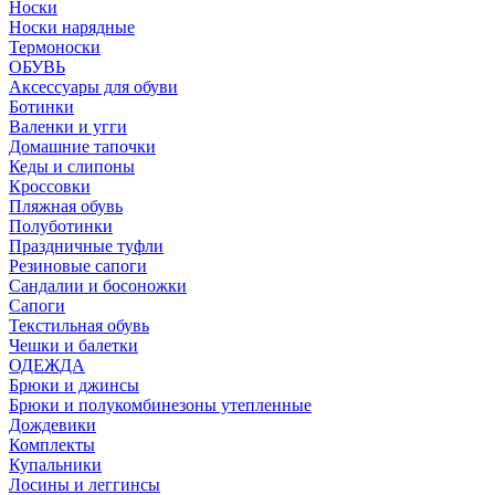
Носки
Носки нарядные
Термоноски
ОБУВЬ
Аксессуары для обуви
Ботинки
Валенки и угги
Домашние тапочки
Кеды и слипоны
Кроссовки
Пляжная обувь
Полуботинки
Праздничные туфли
Резиновые сапоги
Сандалии и босоножки
Сапоги
Текстильная обувь
Чешки и балетки
ОДЕЖДА
Брюки и джинсы
Брюки и полукомбинезоны утепленные
Дождевики
Комплекты
Купальники
Лосины и леггинсы