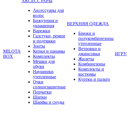
АКСЕССУАРЫ
Аксессуары для
волос
Бижутерия и
ВЕРХНЯЯ ОДЕЖДА
украшения
Варежки
Брюки и
Галстуки, ремни
полукомбинезоны
и подтяжки
утепленные
Зонты
Ветровки и
MILOTA
Кепки и панамы
джинсовки
ИГР
BOX
Комплекты
Жилеты
Мешки для
Комбинезоны
обуви
Комплекты и
Наушники
костюмы
утепленные
Куртки и пальто
Очки
солнцезащитные
Перчатки
Шапки
Шарфы и снуды