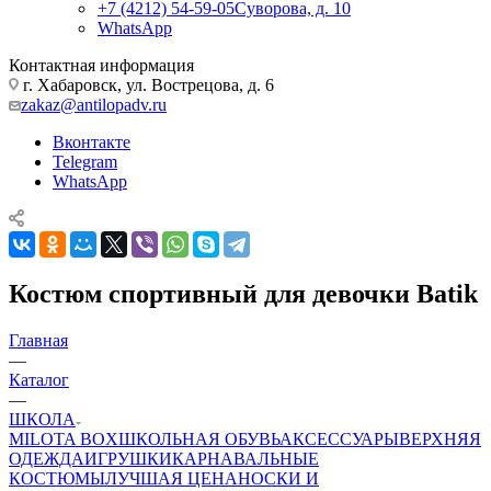
+7 (4212) 54-59-05
Суворова, д. 10
WhatsApp
Контактная информация
г. Хабаровск, ул. Вострецова, д. 6
zakaz@antilopadv.ru
Вконтакте
Telegram
WhatsApp
Костюм спортивный для девочки Batik
Главная
—
Каталог
—
ШКОЛА
MILOTA BOX
ШКОЛЬНАЯ ОБУВЬ
АКСЕССУАРЫ
ВЕРХНЯЯ
ОДЕЖДА
ИГРУШКИ
КАРНАВАЛЬНЫЕ
КОСТЮМЫ
ЛУЧШАЯ ЦЕНА
НОСКИ И