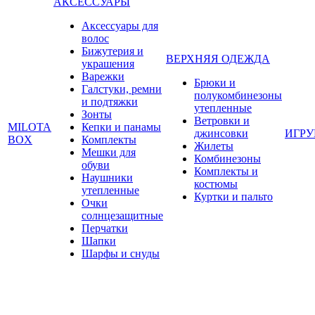
АКСЕССУАРЫ
Аксессуары для
волос
Бижутерия и
ВЕРХНЯЯ ОДЕЖДА
украшения
Варежки
Брюки и
Галстуки, ремни
полукомбинезоны
и подтяжки
утепленные
Зонты
Ветровки и
MILOTA
Кепки и панамы
джинсовки
ИГР
BOX
Комплекты
Жилеты
Мешки для
Комбинезоны
обуви
Комплекты и
Наушники
костюмы
утепленные
Куртки и пальто
Очки
солнцезащитные
Перчатки
Шапки
Шарфы и снуды