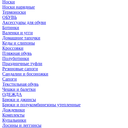
Носки
Носки нарядные
Термоноски
ОБУВЬ
Аксессуары для обуви
Ботинки
Валенки и угги
Домашние тапочки
Кеды и слипоны
Кроссовки
Пляжная обувь
Полуботинки
Праздничные туфли
Резиновые сапоги
Сандалии и босоножки
Сапоги
Текстильная обувь
Чешки и балетки
ОДЕЖДА
Брюки и джинсы
Брюки и полукомбинезоны утепленные
Дождевики
Комплекты
Купальники
Лосины и леггинсы