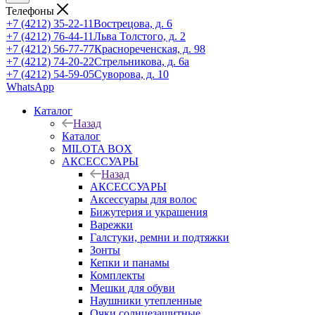
Телефоны
+7 (4212) 35-22-11
Вострецова, д. 6
+7 (4212) 76-44-11
Льва Толстого, д. 2
+7 (4212) 56-77-77
Краснореченская, д. 98
+7 (4212) 74-20-22
Стрельникова, д. 6а
+7 (4212) 54-59-05
Суворова, д. 10
WhatsApp
Каталог
Назад
Каталог
MILOTA BOX
АКСЕССУАРЫ
Назад
АКСЕССУАРЫ
Аксессуары для волос
Бижутерия и украшения
Варежки
Галстуки, ремни и подтяжки
Зонты
Кепки и панамы
Комплекты
Мешки для обуви
Наушники утепленные
Очки солнцезащитные