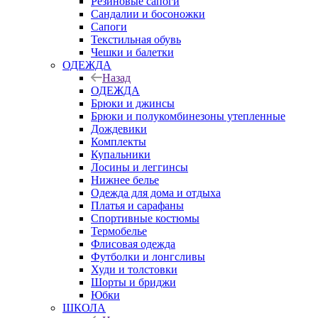
Резиновые сапоги
Сандалии и босоножки
Сапоги
Текстильная обувь
Чешки и балетки
ОДЕЖДА
Назад
ОДЕЖДА
Брюки и джинсы
Брюки и полукомбинезоны утепленные
Дождевики
Комплекты
Купальники
Лосины и леггинсы
Нижнее белье
Одежда для дома и отдыха
Платья и сарафаны
Спортивные костюмы
Термобелье
Флисовая одежда
Футболки и лонгсливы
Худи и толстовки
Шорты и бриджи
Юбки
ШКОЛА