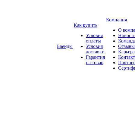
Компания
Как купить
О комп
Условия
Новост
оплаты
Команд
Бренды
Условия
Отзывы
доставки
Карьера
Гарантия
Контак
на товар
Партне
Сертиф