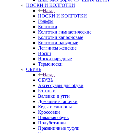
НОСКИ И КОЛГОТКИ
Назад
НОСКИ И КОЛГОТКИ
Гольфы
Колготки
Колготки гимнастические
Колготки капроновые
Колготки нарядные
Леггинсы женские
Носки
Носки нарядные
Термоноски
ОБУВЬ
Назад
ОБУВЬ
Аксессуары для обуви
Ботинки
Валенки и угги
Домашние тапочки
Кеды и слипоны
Кроссовки
Пляжная обувь
Полуботинки
Праздничные туфли