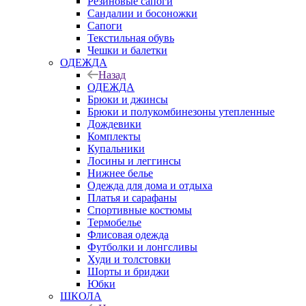
Резиновые сапоги
Сандалии и босоножки
Сапоги
Текстильная обувь
Чешки и балетки
ОДЕЖДА
Назад
ОДЕЖДА
Брюки и джинсы
Брюки и полукомбинезоны утепленные
Дождевики
Комплекты
Купальники
Лосины и леггинсы
Нижнее белье
Одежда для дома и отдыха
Платья и сарафаны
Спортивные костюмы
Термобелье
Флисовая одежда
Футболки и лонгсливы
Худи и толстовки
Шорты и бриджи
Юбки
ШКОЛА