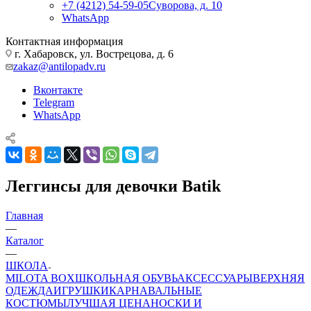
+7 (4212) 54-59-05
Суворова, д. 10
WhatsApp
Контактная информация
г. Хабаровск, ул. Вострецова, д. 6
zakaz@antilopadv.ru
Вконтакте
Telegram
WhatsApp
Леггинсы для девочки Batik
Главная
—
Каталог
—
ШКОЛА
MILOTA BOX
ШКОЛЬНАЯ ОБУВЬ
АКСЕССУАРЫ
ВЕРХНЯЯ
ОДЕЖДА
ИГРУШКИ
КАРНАВАЛЬНЫЕ
КОСТЮМЫ
ЛУЧШАЯ ЦЕНА
НОСКИ И