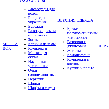
АКСЕССУАРЫ
Аксессуары для
волос
Бижутерия и
ВЕРХНЯЯ ОДЕЖДА
украшения
Варежки
Брюки и
Галстуки, ремни
полукомбинезоны
и подтяжки
утепленные
Зонты
Ветровки и
MILOTA
Кепки и панамы
джинсовки
ИГР
BOX
Комплекты
Жилеты
Мешки для
Комбинезоны
обуви
Комплекты и
Наушники
костюмы
утепленные
Куртки и пальто
Очки
солнцезащитные
Перчатки
Шапки
Шарфы и снуды