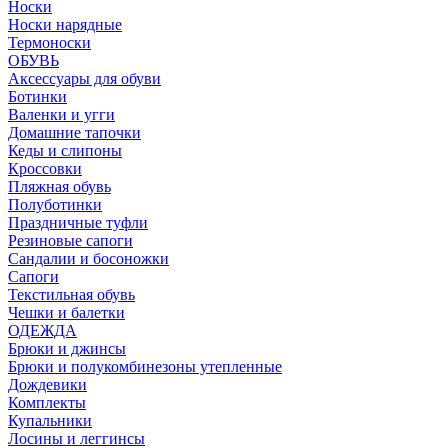
Носки
Носки нарядные
Термоноски
ОБУВЬ
Аксессуары для обуви
Ботинки
Валенки и угги
Домашние тапочки
Кеды и слипоны
Кроссовки
Пляжная обувь
Полуботинки
Праздничные туфли
Резиновые сапоги
Сандалии и босоножки
Сапоги
Текстильная обувь
Чешки и балетки
ОДЕЖДА
Брюки и джинсы
Брюки и полукомбинезоны утепленные
Дождевики
Комплекты
Купальники
Лосины и леггинсы