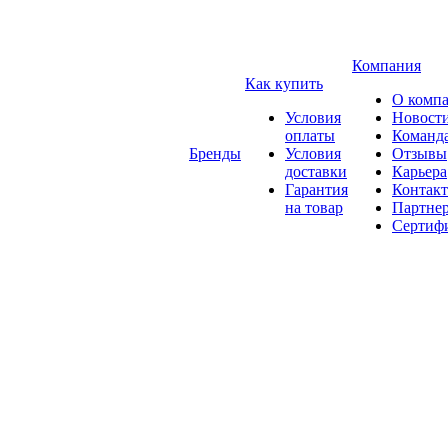
Компания
Как купить
О комп
Условия
Новост
оплаты
Команд
Бренды
Условия
Отзывы
доставки
Карьера
Гарантия
Контак
на товар
Партне
Сертиф