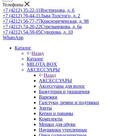
Телефоны
+7 (4212) 35-22-11
Вострецова, д. 6
+7 (4212) 76-44-11
Льва Толстого, д. 2
+7 (4212) 56-77-77
Краснореченская, д. 98
+7 (4212) 74-20-22
Стрельникова, д. 6а
+7 (4212) 54-59-05
Суворова, д. 10
WhatsApp
Каталог
Назад
Каталог
MILOTA BOX
АКСЕССУАРЫ
Назад
АКСЕССУАРЫ
Аксессуары для волос
Бижутерия и украшения
Варежки
Галстуки, ремни и подтяжки
Зонты
Кепки и панамы
Комплекты
Мешки для обуви
Наушники утепленные
Очки солнцезащитные