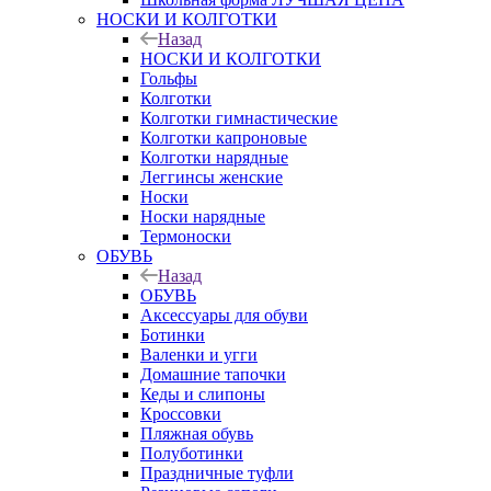
НОСКИ И КОЛГОТКИ
Назад
НОСКИ И КОЛГОТКИ
Гольфы
Колготки
Колготки гимнастические
Колготки капроновые
Колготки нарядные
Леггинсы женские
Носки
Носки нарядные
Термоноски
ОБУВЬ
Назад
ОБУВЬ
Аксессуары для обуви
Ботинки
Валенки и угги
Домашние тапочки
Кеды и слипоны
Кроссовки
Пляжная обувь
Полуботинки
Праздничные туфли