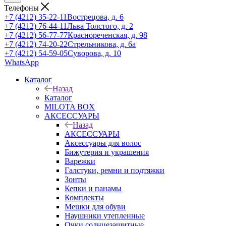
Телефоны
+7 (4212) 35-22-11
Вострецова, д. 6
+7 (4212) 76-44-11
Льва Толстого, д. 2
+7 (4212) 56-77-77
Краснореченская, д. 98
+7 (4212) 74-20-22
Стрельникова, д. 6а
+7 (4212) 54-59-05
Суворова, д. 10
WhatsApp
Каталог
Назад
Каталог
MILOTA BOX
АКСЕССУАРЫ
Назад
АКСЕССУАРЫ
Аксессуары для волос
Бижутерия и украшения
Варежки
Галстуки, ремни и подтяжки
Зонты
Кепки и панамы
Комплекты
Мешки для обуви
Наушники утепленные
Очки солнцезащитные