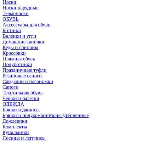
Носки
Носки нарядные
Термоноски
ОБУВЬ
Аксессуары для обуви
Ботинки
Валенки и угги
Домашние тапочки
Кеды и слипоны
Кроссовки
Пляжная обувь
Полуботинки
Праздничные туфли
Резиновые сапоги
Сандалии и босоножки
Сапоги
Текстильная обувь
Чешки и балетки
ОДЕЖДА
Брюки и джинсы
Брюки и полукомбинезоны утепленные
Дождевики
Комплекты
Купальники
Лосины и леггинсы