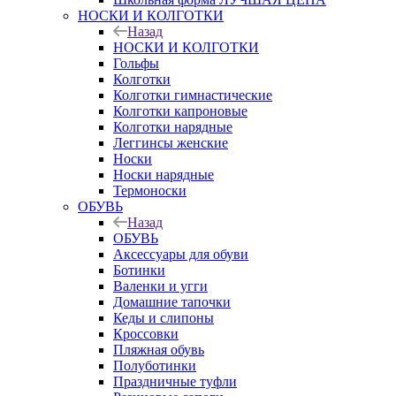
НОСКИ И КОЛГОТКИ
Назад
НОСКИ И КОЛГОТКИ
Гольфы
Колготки
Колготки гимнастические
Колготки капроновые
Колготки нарядные
Леггинсы женские
Носки
Носки нарядные
Термоноски
ОБУВЬ
Назад
ОБУВЬ
Аксессуары для обуви
Ботинки
Валенки и угги
Домашние тапочки
Кеды и слипоны
Кроссовки
Пляжная обувь
Полуботинки
Праздничные туфли