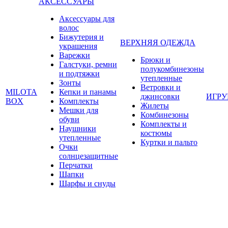
АКСЕССУАРЫ
Аксессуары для
волос
Бижутерия и
ВЕРХНЯЯ ОДЕЖДА
украшения
Варежки
Брюки и
Галстуки, ремни
полукомбинезоны
и подтяжки
утепленные
Зонты
Ветровки и
MILOTA
Кепки и панамы
джинсовки
ИГР
BOX
Комплекты
Жилеты
Мешки для
Комбинезоны
обуви
Комплекты и
Наушники
костюмы
утепленные
Куртки и пальто
Очки
солнцезащитные
Перчатки
Шапки
Шарфы и снуды