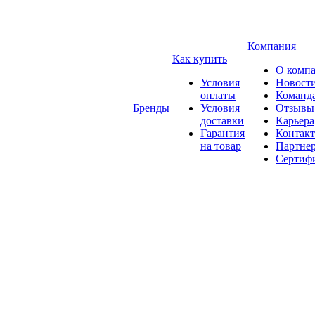
Компания
Как купить
О комп
Условия
Новост
оплаты
Команд
Бренды
Условия
Отзывы
доставки
Карьера
Гарантия
Контак
на товар
Партне
Сертиф