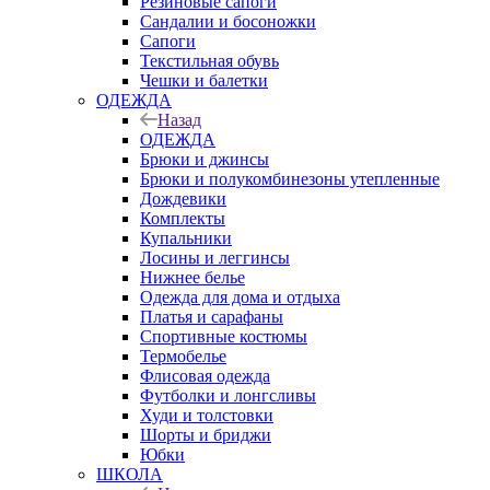
Резиновые сапоги
Сандалии и босоножки
Сапоги
Текстильная обувь
Чешки и балетки
ОДЕЖДА
Назад
ОДЕЖДА
Брюки и джинсы
Брюки и полукомбинезоны утепленные
Дождевики
Комплекты
Купальники
Лосины и леггинсы
Нижнее белье
Одежда для дома и отдыха
Платья и сарафаны
Спортивные костюмы
Термобелье
Флисовая одежда
Футболки и лонгсливы
Худи и толстовки
Шорты и бриджи
Юбки
ШКОЛА