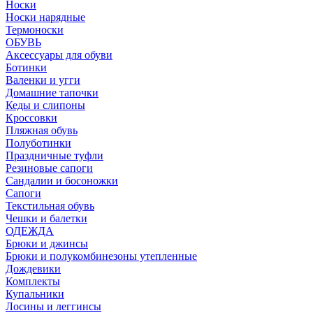
Носки
Носки нарядные
Термоноски
ОБУВЬ
Аксессуары для обуви
Ботинки
Валенки и угги
Домашние тапочки
Кеды и слипоны
Кроссовки
Пляжная обувь
Полуботинки
Праздничные туфли
Резиновые сапоги
Сандалии и босоножки
Сапоги
Текстильная обувь
Чешки и балетки
ОДЕЖДА
Брюки и джинсы
Брюки и полукомбинезоны утепленные
Дождевики
Комплекты
Купальники
Лосины и леггинсы