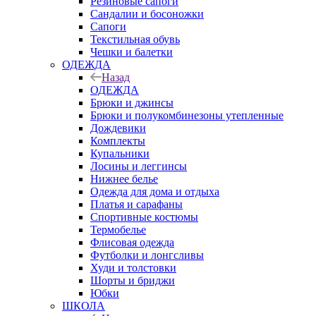
Резиновые сапоги
Сандалии и босоножки
Сапоги
Текстильная обувь
Чешки и балетки
ОДЕЖДА
Назад
ОДЕЖДА
Брюки и джинсы
Брюки и полукомбинезоны утепленные
Дождевики
Комплекты
Купальники
Лосины и леггинсы
Нижнее белье
Одежда для дома и отдыха
Платья и сарафаны
Спортивные костюмы
Термобелье
Флисовая одежда
Футболки и лонгсливы
Худи и толстовки
Шорты и бриджи
Юбки
ШКОЛА