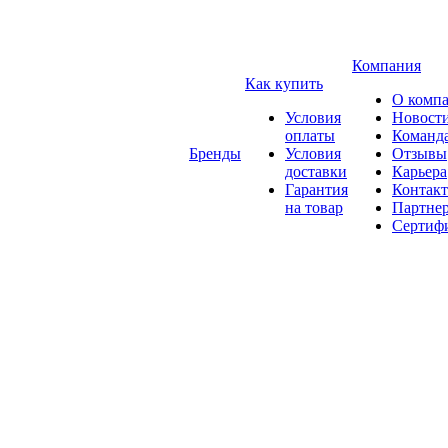
Компания
Как купить
О комп
Условия
Новост
оплаты
Команд
Бренды
Условия
Отзывы
доставки
Карьера
Гарантия
Контак
на товар
Партне
Сертиф