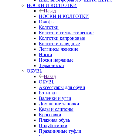
НОСКИ И КОЛГОТКИ
Назад
НОСКИ И КОЛГОТКИ
Гольфы
Колготки
Колготки гимнастические
Колготки капроновые
Колготки нарядные
Леггинсы женские
Носки
Носки нарядные
Термоноски
ОБУВЬ
Назад
ОБУВЬ
Аксессуары для обуви
Ботинки
Валенки и угги
Домашние тапочки
Кеды и слипоны
Кроссовки
Пляжная обувь
Полуботинки
Праздничные туфли