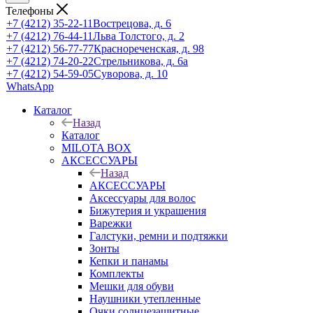
Телефоны
+7 (4212) 35-22-11
Вострецова, д. 6
+7 (4212) 76-44-11
Льва Толстого, д. 2
+7 (4212) 56-77-77
Краснореченская, д. 98
+7 (4212) 74-20-22
Стрельникова, д. 6а
+7 (4212) 54-59-05
Суворова, д. 10
WhatsApp
Каталог
Назад
Каталог
MILOTA BOX
АКСЕССУАРЫ
Назад
АКСЕССУАРЫ
Аксессуары для волос
Бижутерия и украшения
Варежки
Галстуки, ремни и подтяжки
Зонты
Кепки и панамы
Комплекты
Мешки для обуви
Наушники утепленные
Очки солнцезащитные