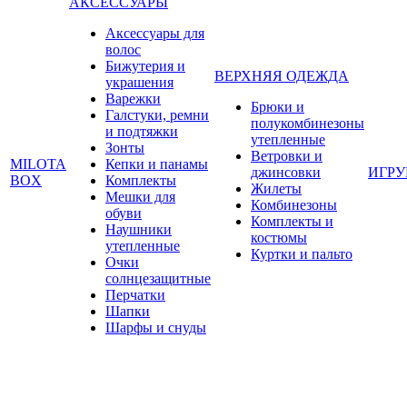
АКСЕССУАРЫ
Аксессуары для
волос
Бижутерия и
ВЕРХНЯЯ ОДЕЖДА
украшения
Варежки
Брюки и
Галстуки, ремни
полукомбинезоны
и подтяжки
утепленные
Зонты
Ветровки и
MILOTA
Кепки и панамы
джинсовки
ИГР
BOX
Комплекты
Жилеты
Мешки для
Комбинезоны
обуви
Комплекты и
Наушники
костюмы
утепленные
Куртки и пальто
Очки
солнцезащитные
Перчатки
Шапки
Шарфы и снуды