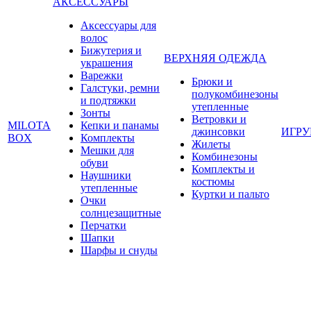
АКСЕССУАРЫ
Аксессуары для
волос
Бижутерия и
ВЕРХНЯЯ ОДЕЖДА
украшения
Варежки
Брюки и
Галстуки, ремни
полукомбинезоны
и подтяжки
утепленные
Зонты
Ветровки и
MILOTA
Кепки и панамы
джинсовки
ИГР
BOX
Комплекты
Жилеты
Мешки для
Комбинезоны
обуви
Комплекты и
Наушники
костюмы
утепленные
Куртки и пальто
Очки
солнцезащитные
Перчатки
Шапки
Шарфы и снуды