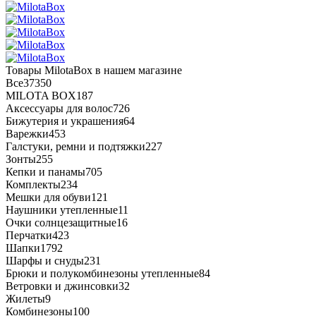
Товары MilotaBox в нашем магазине
Все
37350
MILOTA BOX
187
Аксессуары для волос
726
Бижутерия и украшения
64
Варежки
453
Галстуки, ремни и подтяжки
227
Зонты
255
Кепки и панамы
705
Комплекты
234
Мешки для обуви
121
Наушники утепленные
11
Очки солнцезащитные
16
Перчатки
423
Шапки
1792
Шарфы и снуды
231
Брюки и полукомбинезоны утепленные
84
Ветровки и джинсовки
32
Жилеты
9
Комбинезоны
100