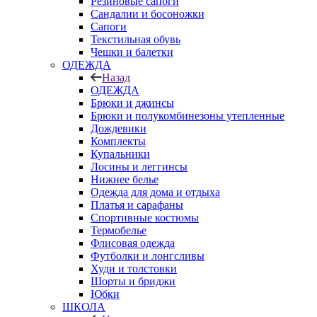
Резиновые сапоги
Сандалии и босоножки
Сапоги
Текстильная обувь
Чешки и балетки
ОДЕЖДА
Назад
ОДЕЖДА
Брюки и джинсы
Брюки и полукомбинезоны утепленные
Дождевики
Комплекты
Купальники
Лосины и леггинсы
Нижнее белье
Одежда для дома и отдыха
Платья и сарафаны
Спортивные костюмы
Термобелье
Флисовая одежда
Футболки и лонгсливы
Худи и толстовки
Шорты и бриджи
Юбки
ШКОЛА