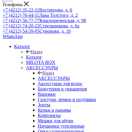
Телефоны
+7 (4212) 35-22-11
Вострецова, д. 6
+7 (4212) 76-44-11
Льва Толстого, д. 2
+7 (4212) 56-77-77
Краснореченская, д. 98
+7 (4212) 74-20-22
Стрельникова, д. 6а
+7 (4212) 54-59-05
Суворова, д. 10
WhatsApp
Каталог
Назад
Каталог
MILOTA BOX
АКСЕССУАРЫ
Назад
АКСЕССУАРЫ
Аксессуары для волос
Бижутерия и украшения
Варежки
Галстуки, ремни и подтяжки
Зонты
Кепки и панамы
Комплекты
Мешки для обуви
Наушники утепленные
Очки солнцезащитные