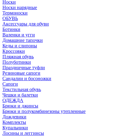
Носки
Носки нарядные
Термоноски
ОБУВЬ
Аксессуары для обуви
Ботинки
Валенки и угги
Домашние тапочки
Кеды и слипоны
Кроссовки
Пляжная обувь
Полуботинки
Праздничные туфли
Резиновые сапоги
Сандалии и босоножки
Сапоги
Текстильная обувь
Чешки и балетки
ОДЕЖДА
Брюки и джинсы
Брюки и полукомбинезоны утепленные
Дождевики
Комплекты
Купальники
Лосины и леггинсы