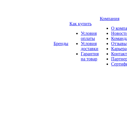
Компания
Как купить
О комп
Условия
Новост
оплаты
Команд
Бренды
Условия
Отзывы
доставки
Карьера
Гарантия
Контак
на товар
Партне
Сертиф