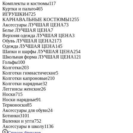
Комплекты и костюмы
117
Куртки и пальто
465
ИГРУШКИ
4725
КАРНАВАЛЬНЫЕ КОСТЮМЫ
1255
Аксессуары ЛУЧШАЯ ЦЕНА
73
Белье ЛУЧШАЯ ЦЕНА
7
Верхняя одежда ЛУЧШАЯ ЦЕНА
3
Обувь ЛУЧШАЯ ЦЕНА
2173
Одежда ЛУЧШАЯ ЦЕНА
145
Шапки и шарфы ЛУЧШАЯ ЦЕНА
254
Школьная форма ЛУЧШАЯ ЦЕНА
121
Гольфы
100
Колготки
203
Колготки гимнастические
5
Колготки капроновые
210
Колготки нарядные
32
Леггинсы женские
26
Носки
715
Носки нарядные
91
Термоноски
85
Аксессуары для обуви
24
Ботинки
3101
Валенки и угги
752
Аксессуары в школу
1136
Список брендов