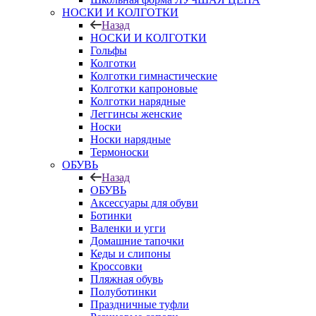
НОСКИ И КОЛГОТКИ
Назад
НОСКИ И КОЛГОТКИ
Гольфы
Колготки
Колготки гимнастические
Колготки капроновые
Колготки нарядные
Леггинсы женские
Носки
Носки нарядные
Термоноски
ОБУВЬ
Назад
ОБУВЬ
Аксессуары для обуви
Ботинки
Валенки и угги
Домашние тапочки
Кеды и слипоны
Кроссовки
Пляжная обувь
Полуботинки
Праздничные туфли