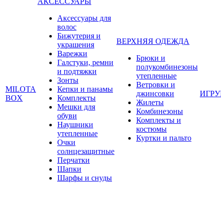
АКСЕССУАРЫ
Аксессуары для
волос
Бижутерия и
ВЕРХНЯЯ ОДЕЖДА
украшения
Варежки
Брюки и
Галстуки, ремни
полукомбинезоны
и подтяжки
утепленные
Зонты
Ветровки и
MILOTA
Кепки и панамы
джинсовки
ИГР
BOX
Комплекты
Жилеты
Мешки для
Комбинезоны
обуви
Комплекты и
Наушники
костюмы
утепленные
Куртки и пальто
Очки
солнцезащитные
Перчатки
Шапки
Шарфы и снуды