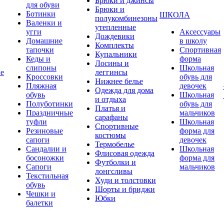
Брюки и джинсы
для обуви
Брюки и
Ботинки
ШКОЛА
полукомбинезоны
Валенки и
утепленные
угги
Аксессуары
Дождевики
Домашние
в школу
Комплекты
тапочки
Спортивная
Купальники
Кеды и
форма
Лосины и
слипоны
Школьная
ие
леггинсы
Кроссовки
обувь для
Нижнее белье
Пляжная
девочек
Одежда для дома
обувь
Школьная
и отдыха
Полуботинки
обувь для
Платья и
Праздничные
мальчиков
сарафаны
туфли
Школьная
Спортивные
Резиновые
форма для
костюмы
сапоги
девочек
Термобелье
Сандалии и
Школьная
Флисовая одежда
босоножки
форма для
Футболки и
Сапоги
мальчиков
лонгсливы
Текстильная
Худи и толстовки
обувь
Шорты и бриджи
Чешки и
Юбки
балетки