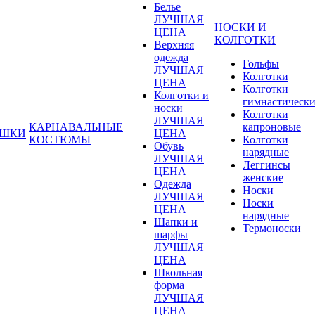
Белье
ЛУЧШАЯ
НОСКИ И
ЦЕНА
КОЛГОТКИ
Верхняя
одежда
Гольфы
ЛУЧШАЯ
Колготки
ЦЕНА
Колготки
Колготки и
гимнастическ
носки
Колготки
ЛУЧШАЯ
КАРНАВАЛЬНЫЕ
капроновые
УШКИ
ЦЕНА
КОСТЮМЫ
Колготки
Обувь
нарядные
ЛУЧШАЯ
Леггинсы
ЦЕНА
женские
Одежда
Носки
ЛУЧШАЯ
Носки
ЦЕНА
нарядные
Шапки и
Термоноски
шарфы
ЛУЧШАЯ
ЦЕНА
Школьная
форма
ЛУЧШАЯ
ЦЕНА