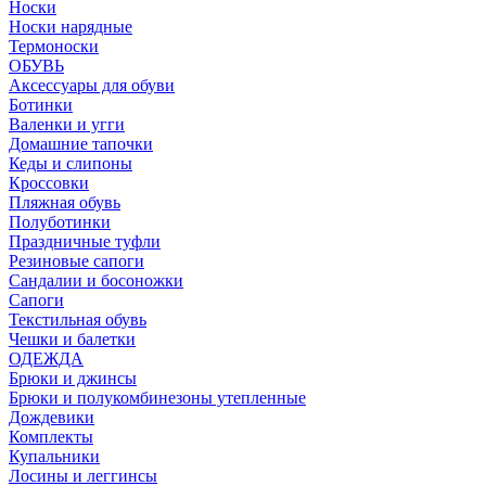
Носки
Носки нарядные
Термоноски
ОБУВЬ
Аксессуары для обуви
Ботинки
Валенки и угги
Домашние тапочки
Кеды и слипоны
Кроссовки
Пляжная обувь
Полуботинки
Праздничные туфли
Резиновые сапоги
Сандалии и босоножки
Сапоги
Текстильная обувь
Чешки и балетки
ОДЕЖДА
Брюки и джинсы
Брюки и полукомбинезоны утепленные
Дождевики
Комплекты
Купальники
Лосины и леггинсы