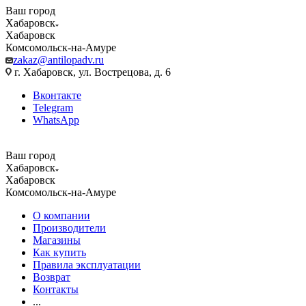
Ваш город
Хабаровск
Хабаровск
Комсомольск-на-Амуре
zakaz@antilopadv.ru
г. Хабаровск, ул. Вострецова, д. 6
Вконтакте
Telegram
WhatsApp
Ваш город
Хабаровск
Хабаровск
Комсомольск-на-Амуре
О компании
Производители
Магазины
Как купить
Правила эксплуатации
Возврат
Контакты
...