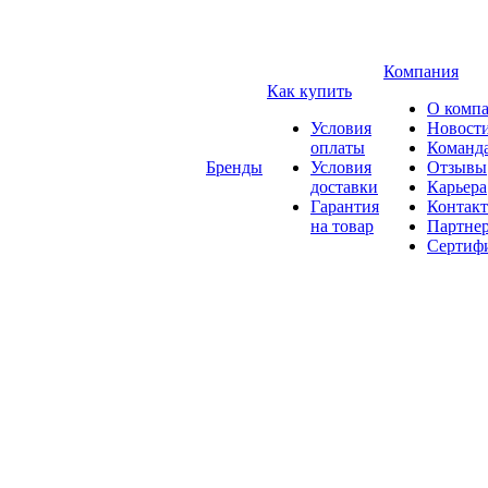
Компания
Как купить
О комп
Условия
Новост
оплаты
Команд
Бренды
Условия
Отзывы
доставки
Карьера
Гарантия
Контак
на товар
Партне
Сертиф