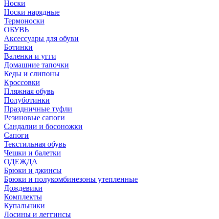
Носки
Носки нарядные
Термоноски
ОБУВЬ
Аксессуары для обуви
Ботинки
Валенки и угги
Домашние тапочки
Кеды и слипоны
Кроссовки
Пляжная обувь
Полуботинки
Праздничные туфли
Резиновые сапоги
Сандалии и босоножки
Сапоги
Текстильная обувь
Чешки и балетки
ОДЕЖДА
Брюки и джинсы
Брюки и полукомбинезоны утепленные
Дождевики
Комплекты
Купальники
Лосины и леггинсы