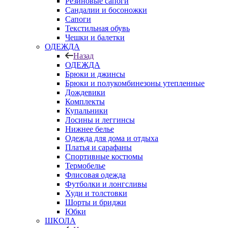
Резиновые сапоги
Сандалии и босоножки
Сапоги
Текстильная обувь
Чешки и балетки
ОДЕЖДА
Назад
ОДЕЖДА
Брюки и джинсы
Брюки и полукомбинезоны утепленные
Дождевики
Комплекты
Купальники
Лосины и леггинсы
Нижнее белье
Одежда для дома и отдыха
Платья и сарафаны
Спортивные костюмы
Термобелье
Флисовая одежда
Футболки и лонгсливы
Худи и толстовки
Шорты и бриджи
Юбки
ШКОЛА