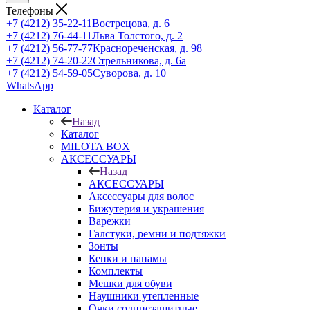
Телефоны
+7 (4212) 35-22-11
Вострецова, д. 6
+7 (4212) 76-44-11
Льва Толстого, д. 2
+7 (4212) 56-77-77
Краснореченская, д. 98
+7 (4212) 74-20-22
Стрельникова, д. 6а
+7 (4212) 54-59-05
Суворова, д. 10
WhatsApp
Каталог
Назад
Каталог
MILOTA BOX
АКСЕССУАРЫ
Назад
АКСЕССУАРЫ
Аксессуары для волос
Бижутерия и украшения
Варежки
Галстуки, ремни и подтяжки
Зонты
Кепки и панамы
Комплекты
Мешки для обуви
Наушники утепленные
Очки солнцезащитные