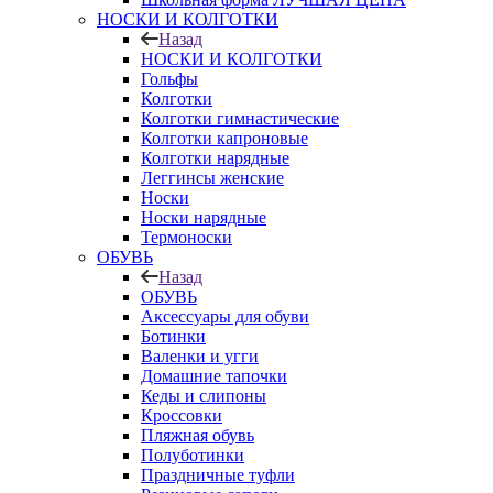
НОСКИ И КОЛГОТКИ
Назад
НОСКИ И КОЛГОТКИ
Гольфы
Колготки
Колготки гимнастические
Колготки капроновые
Колготки нарядные
Леггинсы женские
Носки
Носки нарядные
Термоноски
ОБУВЬ
Назад
ОБУВЬ
Аксессуары для обуви
Ботинки
Валенки и угги
Домашние тапочки
Кеды и слипоны
Кроссовки
Пляжная обувь
Полуботинки
Праздничные туфли