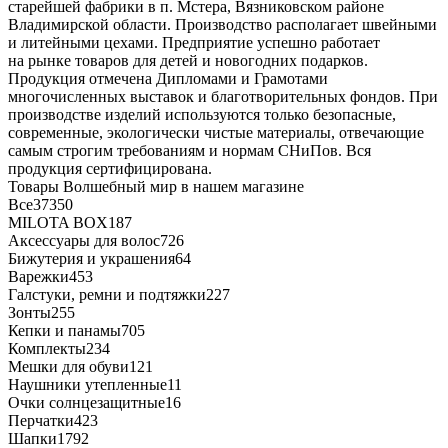
старейшей фабрики в п. Мстера, Вязниковском районе
Владимирской области. Производство располагает швейными
и литейными цехами. Предприятие успешно работает
на рынке товаров для детей и новогодних подарков.
Продукция отмечена Дипломами и Грамотами
многочисленных выставок и благотворительных фондов. При
производстве изделий используются только безопасные,
современные, экологически чистые материалы, отвечающие
самым строгим требованиям и нормам СНиПов. Вся
продукция сертифицирована.
Товары Волшебный мир в нашем магазине
Все
37350
MILOTA BOX
187
Аксессуары для волос
726
Бижутерия и украшения
64
Варежки
453
Галстуки, ремни и подтяжки
227
Зонты
255
Кепки и панамы
705
Комплекты
234
Мешки для обуви
121
Наушники утепленные
11
Очки солнцезащитные
16
Перчатки
423
Шапки
1792