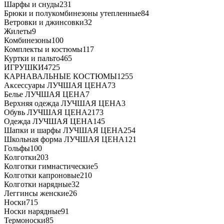
Шарфы и снуды
231
Брюки и полукомбинезоны утепленные
84
Ветровки и джинсовки
32
Жилеты
9
Комбинезоны
100
Комплекты и костюмы
117
Куртки и пальто
465
ИГРУШКИ
4725
КАРНАВАЛЬНЫЕ КОСТЮМЫ
1255
Аксессуары ЛУЧШАЯ ЦЕНА
73
Белье ЛУЧШАЯ ЦЕНА
7
Верхняя одежда ЛУЧШАЯ ЦЕНА
3
Обувь ЛУЧШАЯ ЦЕНА
2173
Одежда ЛУЧШАЯ ЦЕНА
145
Шапки и шарфы ЛУЧШАЯ ЦЕНА
254
Школьная форма ЛУЧШАЯ ЦЕНА
121
Гольфы
100
Колготки
203
Колготки гимнастические
5
Колготки капроновые
210
Колготки нарядные
32
Леггинсы женские
26
Носки
715
Носки нарядные
91
Термоноски
85