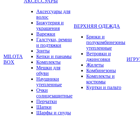
АКСЕССУАРЫ
Аксессуары для
волос
Бижутерия и
ВЕРХНЯЯ ОДЕЖДА
украшения
Варежки
Брюки и
Галстуки, ремни
полукомбинезоны
и подтяжки
утепленные
Зонты
Ветровки и
MILOTA
Кепки и панамы
джинсовки
ИГР
BOX
Комплекты
Жилеты
Мешки для
Комбинезоны
обуви
Комплекты и
Наушники
костюмы
утепленные
Куртки и пальто
Очки
солнцезащитные
Перчатки
Шапки
Шарфы и снуды