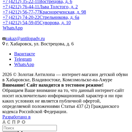
+7 (4212) 35-22-11
Вострецова, д. 6
+7 (4212) 76-44-11
Льва Толстого, д. 2
+7 (4212) 56-77-77
Краснореченская, д. 98
+7 (4212) 74-20-22
Стрельникова, д. 6а
+7 (4212) 54-59-05
Суворова, д. 10
WhatsApp
zakaz@antilopadv.ru
г. Хабаровск, ул. Вострецова, д. 6
Вконтакте
Telegram
WhatsApp
2026 © Золотая Антилопа — интернет-магазин детской обуви
в Хабаровске, Владивостоке, Комсомольске-на-Амуре
Внимание! Сайт находится в тестовом режиме!
Обращаем Ваше внимание на то, что данный интернет-сайт
носит исключительно информационный характер и ни при
каких условиях не является публичной офертой,
определяемой положениями Статьи 437 (2) Гражданского
кодекса Российской Федерации.
Разработано в