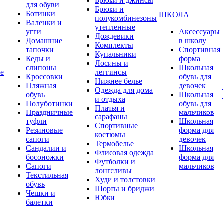
Брюки и джинсы
для обуви
Брюки и
Ботинки
ШКОЛА
полукомбинезоны
Валенки и
утепленные
угги
Аксессуары
Дождевики
Домашние
в школу
Комплекты
тапочки
Спортивная
Купальники
Кеды и
форма
Лосины и
слипоны
Школьная
ие
леггинсы
Кроссовки
обувь для
Нижнее белье
Пляжная
девочек
Одежда для дома
обувь
Школьная
и отдыха
Полуботинки
обувь для
Платья и
Праздничные
мальчиков
сарафаны
туфли
Школьная
Спортивные
Резиновые
форма для
костюмы
сапоги
девочек
Термобелье
Сандалии и
Школьная
Флисовая одежда
босоножки
форма для
Футболки и
Сапоги
мальчиков
лонгсливы
Текстильная
Худи и толстовки
обувь
Шорты и бриджи
Чешки и
Юбки
балетки