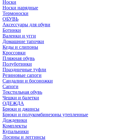
Носки
Носки нарядные
Термоноски
ОБУВЬ
Аксессуары для обуви
Ботинки
Валенки и угги
Домашние тапочки
Кеды и слипоны
Кроссовки
Пляжная обувь
Полуботинки
Праздничные туфли
Резиновые сапоги
Сандалии и босоножки
Сапоги
Текстильная обувь
Чешки и балетки
ОДЕЖДА
Брюки и джинсы
Брюки и полукомбинезоны утепленные
Дождевики
Комплекты
Купальники
Лосины и леггинсы