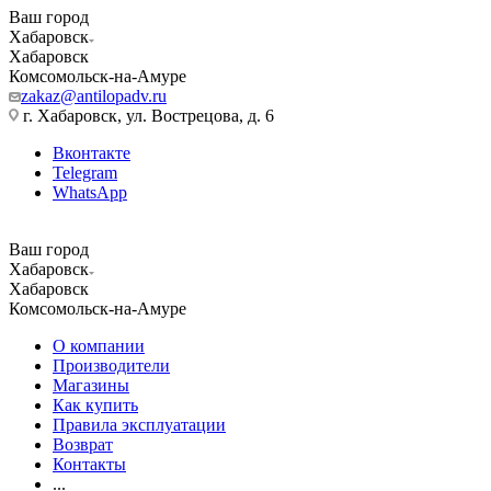
Ваш город
Хабаровск
Хабаровск
Комсомольск-на-Амуре
zakaz@antilopadv.ru
г. Хабаровск, ул. Вострецова, д. 6
Вконтакте
Telegram
WhatsApp
Ваш город
Хабаровск
Хабаровск
Комсомольск-на-Амуре
О компании
Производители
Магазины
Как купить
Правила эксплуатации
Возврат
Контакты
...