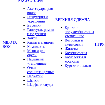
АКСЕССУАРЫ
Аксессуары для
волос
Бижутерия и
ВЕРХНЯЯ ОДЕЖДА
украшения
Варежки
Брюки и
Галстуки, ремни
полукомбинезоны
и подтяжки
утепленные
Зонты
Ветровки и
MILOTA
Кепки и панамы
джинсовки
ИГР
BOX
Комплекты
Жилеты
Мешки для
Комбинезоны
обуви
Комплекты и
Наушники
костюмы
утепленные
Куртки и пальто
Очки
солнцезащитные
Перчатки
Шапки
Шарфы и снуды