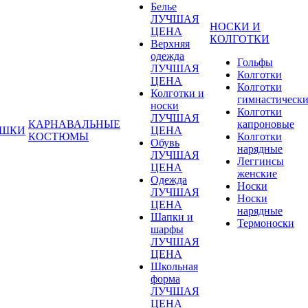
Белье
ЛУЧШАЯ
НОСКИ И
ЦЕНА
КОЛГОТКИ
Верхняя
одежда
Гольфы
ЛУЧШАЯ
Колготки
ЦЕНА
Колготки
Колготки и
гимнастическ
носки
Колготки
ЛУЧШАЯ
КАРНАВАЛЬНЫЕ
капроновые
УШКИ
ЦЕНА
КОСТЮМЫ
Колготки
Обувь
нарядные
ЛУЧШАЯ
Леггинсы
ЦЕНА
женские
Одежда
Носки
ЛУЧШАЯ
Носки
ЦЕНА
нарядные
Шапки и
Термоноски
шарфы
ЛУЧШАЯ
ЦЕНА
Школьная
форма
ЛУЧШАЯ
ЦЕНА