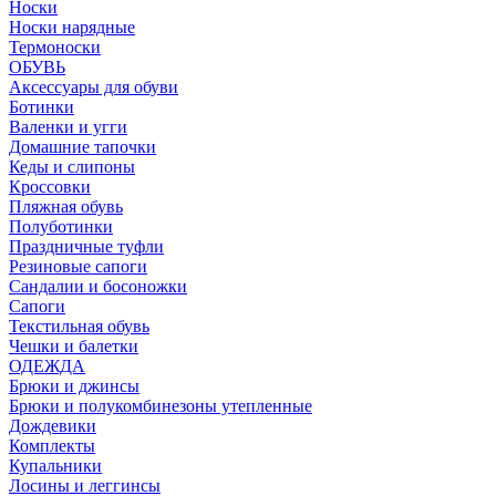
Носки
Носки нарядные
Термоноски
ОБУВЬ
Аксессуары для обуви
Ботинки
Валенки и угги
Домашние тапочки
Кеды и слипоны
Кроссовки
Пляжная обувь
Полуботинки
Праздничные туфли
Резиновые сапоги
Сандалии и босоножки
Сапоги
Текстильная обувь
Чешки и балетки
ОДЕЖДА
Брюки и джинсы
Брюки и полукомбинезоны утепленные
Дождевики
Комплекты
Купальники
Лосины и леггинсы