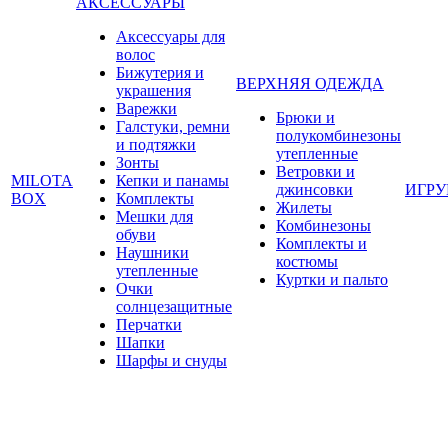
АКСЕССУАРЫ
Аксессуары для
волос
Бижутерия и
ВЕРХНЯЯ ОДЕЖДА
украшения
Варежки
Брюки и
Галстуки, ремни
полукомбинезоны
и подтяжки
утепленные
Зонты
Ветровки и
MILOTA
Кепки и панамы
джинсовки
ИГР
BOX
Комплекты
Жилеты
Мешки для
Комбинезоны
обуви
Комплекты и
Наушники
костюмы
утепленные
Куртки и пальто
Очки
солнцезащитные
Перчатки
Шапки
Шарфы и снуды