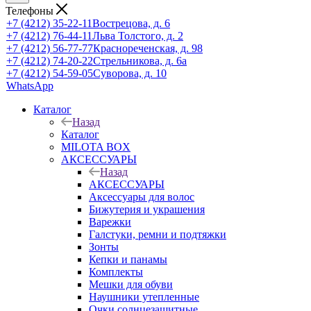
Телефоны
+7 (4212) 35-22-11
Вострецова, д. 6
+7 (4212) 76-44-11
Льва Толстого, д. 2
+7 (4212) 56-77-77
Краснореченская, д. 98
+7 (4212) 74-20-22
Стрельникова, д. 6а
+7 (4212) 54-59-05
Суворова, д. 10
WhatsApp
Каталог
Назад
Каталог
MILOTA BOX
АКСЕССУАРЫ
Назад
АКСЕССУАРЫ
Аксессуары для волос
Бижутерия и украшения
Варежки
Галстуки, ремни и подтяжки
Зонты
Кепки и панамы
Комплекты
Мешки для обуви
Наушники утепленные
Очки солнцезащитные