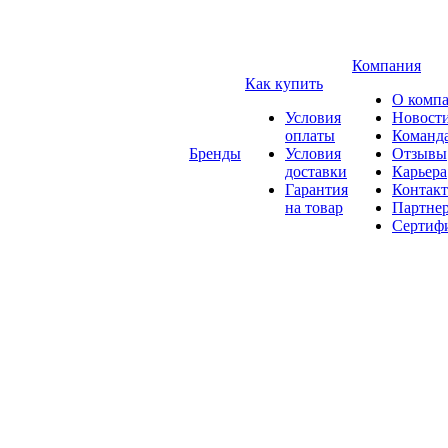
Компания
Как купить
О комп
Условия
Новост
оплаты
Команд
Бренды
Условия
Отзывы
доставки
Карьера
Гарантия
Контак
на товар
Партне
Сертиф