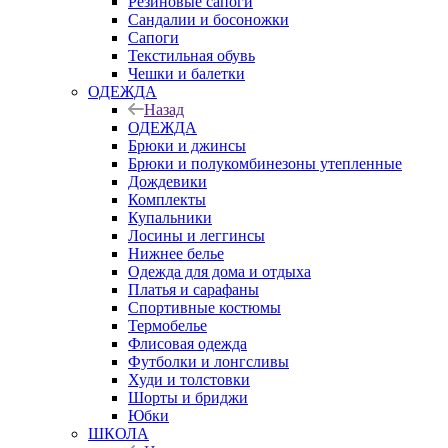
Резиновые сапоги
Сандалии и босоножки
Сапоги
Текстильная обувь
Чешки и балетки
ОДЕЖДА
Назад
ОДЕЖДА
Брюки и джинсы
Брюки и полукомбинезоны утепленные
Дождевики
Комплекты
Купальники
Лосины и леггинсы
Нижнее белье
Одежда для дома и отдыха
Платья и сарафаны
Спортивные костюмы
Термобелье
Флисовая одежда
Футболки и лонгсливы
Худи и толстовки
Шорты и бриджи
Юбки
ШКОЛА