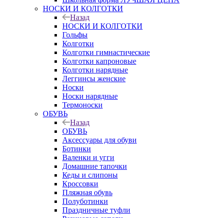
НОСКИ И КОЛГОТКИ
Назад
НОСКИ И КОЛГОТКИ
Гольфы
Колготки
Колготки гимнастические
Колготки капроновые
Колготки нарядные
Леггинсы женские
Носки
Носки нарядные
Термоноски
ОБУВЬ
Назад
ОБУВЬ
Аксессуары для обуви
Ботинки
Валенки и угги
Домашние тапочки
Кеды и слипоны
Кроссовки
Пляжная обувь
Полуботинки
Праздничные туфли