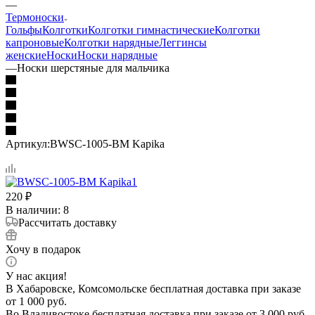
—
Термоноски
Гольфы
Колготки
Колготки гимнастические
Колготки
капроновые
Колготки нарядные
Леггинсы
женские
Носки
Носки нарядные
—
Носки шерстяные для мальчика
Артикул:
BWSC-1005-BM Kapika
220
₽
В наличии
: 8
Рассчитать доставку
Хочу в подарок
У нас акция!
В Хабаровске, Комсомольске бесплатная доставка при заказе
от 1 000 руб.
Во Владивостоке бесплатная доставка при заказе от 3 000 руб.