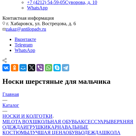
+7 (4212) 54-59-05
Суворова, д. 10
WhatsApp
Контактная информация
г. Хабаровск, ул. Вострецова, д. 6
zakaz@antilopadv.ru
Вконтакте
Telegram
WhatsApp
Носки шерстяные для мальчика
Главная
—
Каталог
—
НОСКИ И КОЛГОТКИ
MILOTA BOX
ШКОЛЬНАЯ ОБУВЬ
АКСЕССУАРЫ
ВЕРХНЯЯ
ОДЕЖДА
ИГРУШКИ
КАРНАВАЛЬНЫЕ
КОСТЮМЫ
ЛУЧШАЯ ЦЕНА
ОБУВЬ
ОДЕЖДА
ШКОЛА