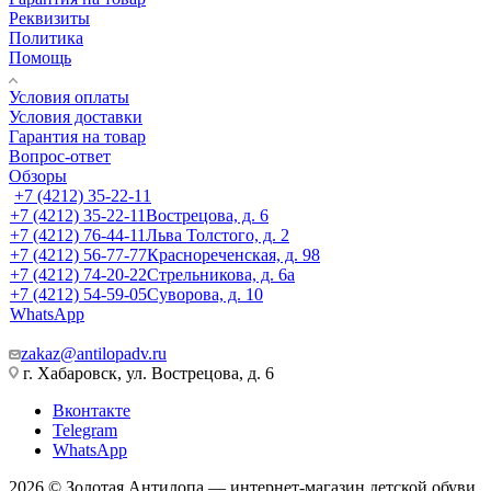
Реквизиты
Политика
Помощь
Условия оплаты
Условия доставки
Гарантия на товар
Вопрос-ответ
Обзоры
+7 (4212) 35-22-11
+7 (4212) 35-22-11
Вострецова, д. 6
+7 (4212) 76-44-11
Льва Толстого, д. 2
+7 (4212) 56-77-77
Краснореченская, д. 98
+7 (4212) 74-20-22
Стрельникова, д. 6а
+7 (4212) 54-59-05
Суворова, д. 10
WhatsApp
zakaz@antilopadv.ru
г. Хабаровск, ул. Вострецова, д. 6
Вконтакте
Telegram
WhatsApp
2026 © Золотая Антилопа — интернет-магазин детской обуви