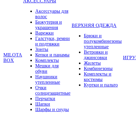
АКСЕССУАРЫ
Аксессуары для
волос
Бижутерия и
ВЕРХНЯЯ ОДЕЖДА
украшения
Варежки
Брюки и
Галстуки, ремни
полукомбинезоны
и подтяжки
утепленные
Зонты
Ветровки и
MILOTA
Кепки и панамы
джинсовки
ИГР
BOX
Комплекты
Жилеты
Мешки для
Комбинезоны
обуви
Комплекты и
Наушники
костюмы
утепленные
Куртки и пальто
Очки
солнцезащитные
Перчатки
Шапки
Шарфы и снуды