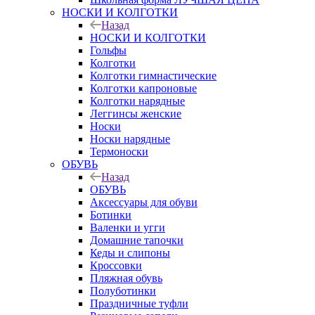
НОСКИ И КОЛГОТКИ
Назад
НОСКИ И КОЛГОТКИ
Гольфы
Колготки
Колготки гимнастические
Колготки капроновые
Колготки нарядные
Леггинсы женские
Носки
Носки нарядные
Термоноски
ОБУВЬ
Назад
ОБУВЬ
Аксессуары для обуви
Ботинки
Валенки и угги
Домашние тапочки
Кеды и слипоны
Кроссовки
Пляжная обувь
Полуботинки
Праздничные туфли