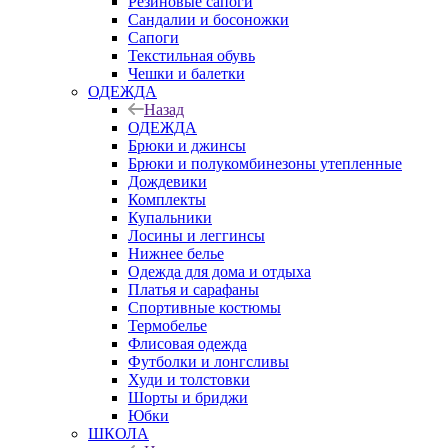
Резиновые сапоги
Сандалии и босоножки
Сапоги
Текстильная обувь
Чешки и балетки
ОДЕЖДА
Назад
ОДЕЖДА
Брюки и джинсы
Брюки и полукомбинезоны утепленные
Дождевики
Комплекты
Купальники
Лосины и леггинсы
Нижнее белье
Одежда для дома и отдыха
Платья и сарафаны
Спортивные костюмы
Термобелье
Флисовая одежда
Футболки и лонгсливы
Худи и толстовки
Шорты и бриджи
Юбки
ШКОЛА