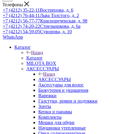
Телефоны
+7 (4212) 35-22-11
Вострецова, д. 6
+7 (4212) 76-44-11
Льва Толстого, д. 2
+7 (4212) 56-77-77
Краснореченская, д. 98
+7 (4212) 74-20-22
Стрельникова, д. 6а
+7 (4212) 54-59-05
Суворова, д. 10
WhatsApp
Каталог
Назад
Каталог
MILOTA BOX
АКСЕССУАРЫ
Назад
АКСЕССУАРЫ
Аксессуары для волос
Бижутерия и украшения
Варежки
Галстуки, ремни и подтяжки
Зонты
Кепки и панамы
Комплекты
Мешки для обуви
Наушники утепленные
Очки солнцезащитные