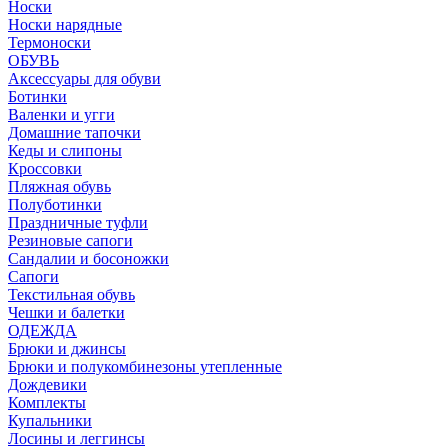
Носки
Носки нарядные
Термоноски
ОБУВЬ
Аксессуары для обуви
Ботинки
Валенки и угги
Домашние тапочки
Кеды и слипоны
Кроссовки
Пляжная обувь
Полуботинки
Праздничные туфли
Резиновые сапоги
Сандалии и босоножки
Сапоги
Текстильная обувь
Чешки и балетки
ОДЕЖДА
Брюки и джинсы
Брюки и полукомбинезоны утепленные
Дождевики
Комплекты
Купальники
Лосины и леггинсы