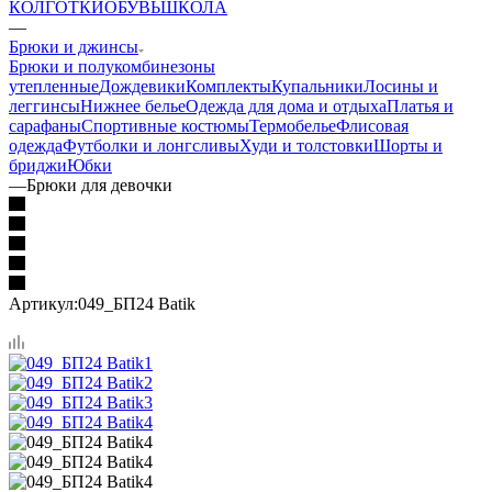
КОЛГОТКИ
ОБУВЬ
ШКОЛА
—
Брюки и джинсы
Брюки и полукомбинезоны
утепленные
Дождевики
Комплекты
Купальники
Лосины и
леггинсы
Нижнее белье
Одежда для дома и отдыха
Платья и
сарафаны
Спортивные костюмы
Термобелье
Флисовая
одежда
Футболки и лонгсливы
Худи и толстовки
Шорты и
бриджи
Юбки
—
Брюки для девочки
Артикул:
049_БП24 Batik