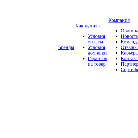
Компания
Как купить
О комп
Условия
Новост
оплаты
Команд
Бренды
Условия
Отзывы
доставки
Карьера
Гарантия
Контак
на товар
Партне
Сертиф