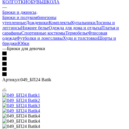
КОЛГОТКИ
ОБУВЬ
ШКОЛА
—
Брюки и джинсы
Брюки и полукомбинезоны
утепленные
Дождевики
Комплекты
Купальники
Лосины и
леггинсы
Нижнее белье
Одежда для дома и отдыха
Платья и
сарафаны
Спортивные костюмы
Термобелье
Флисовая
одежда
Футболки и лонгсливы
Худи и толстовки
Шорты и
бриджи
Юбки
—
Брюки для девочки
Артикул:
049_БП24 Batik