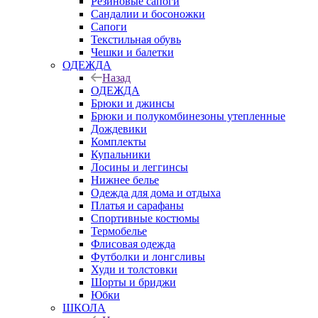
Резиновые сапоги
Сандалии и босоножки
Сапоги
Текстильная обувь
Чешки и балетки
ОДЕЖДА
Назад
ОДЕЖДА
Брюки и джинсы
Брюки и полукомбинезоны утепленные
Дождевики
Комплекты
Купальники
Лосины и леггинсы
Нижнее белье
Одежда для дома и отдыха
Платья и сарафаны
Спортивные костюмы
Термобелье
Флисовая одежда
Футболки и лонгсливы
Худи и толстовки
Шорты и бриджи
Юбки
ШКОЛА