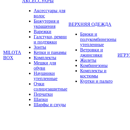
АКСЕССУАРЫ
Аксессуары для
волос
Бижутерия и
ВЕРХНЯЯ ОДЕЖДА
украшения
Варежки
Брюки и
Галстуки, ремни
полукомбинезоны
и подтяжки
утепленные
Зонты
Ветровки и
MILOTA
Кепки и панамы
джинсовки
ИГР
BOX
Комплекты
Жилеты
Мешки для
Комбинезоны
обуви
Комплекты и
Наушники
костюмы
утепленные
Куртки и пальто
Очки
солнцезащитные
Перчатки
Шапки
Шарфы и снуды