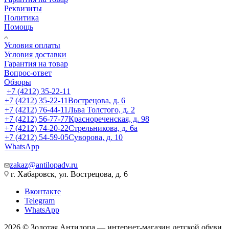
Реквизиты
Политика
Помощь
Условия оплаты
Условия доставки
Гарантия на товар
Вопрос-ответ
Обзоры
+7 (4212) 35-22-11
+7 (4212) 35-22-11
Вострецова, д. 6
+7 (4212) 76-44-11
Льва Толстого, д. 2
+7 (4212) 56-77-77
Краснореченская, д. 98
+7 (4212) 74-20-22
Стрельникова, д. 6а
+7 (4212) 54-59-05
Суворова, д. 10
WhatsApp
zakaz@antilopadv.ru
г. Хабаровск, ул. Вострецова, д. 6
Вконтакте
Telegram
WhatsApp
2026 © Золотая Антилопа — интернет-магазин детской обуви