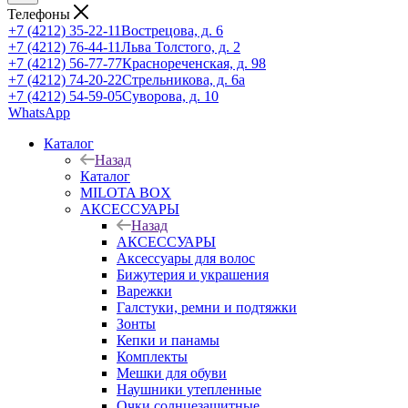
Телефоны
+7 (4212) 35-22-11
Вострецова, д. 6
+7 (4212) 76-44-11
Льва Толстого, д. 2
+7 (4212) 56-77-77
Краснореченская, д. 98
+7 (4212) 74-20-22
Стрельникова, д. 6а
+7 (4212) 54-59-05
Суворова, д. 10
WhatsApp
Каталог
Назад
Каталог
MILOTA BOX
АКСЕССУАРЫ
Назад
АКСЕССУАРЫ
Аксессуары для волос
Бижутерия и украшения
Варежки
Галстуки, ремни и подтяжки
Зонты
Кепки и панамы
Комплекты
Мешки для обуви
Наушники утепленные
Очки солнцезащитные