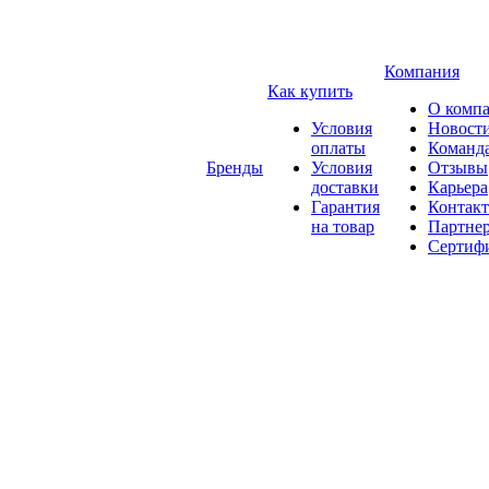
Компания
Как купить
О комп
Условия
Новост
оплаты
Команд
Бренды
Условия
Отзывы
доставки
Карьера
Гарантия
Контак
на товар
Партне
Сертиф