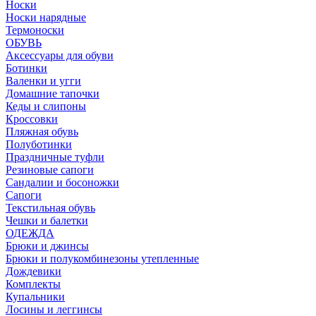
Носки
Носки нарядные
Термоноски
ОБУВЬ
Аксессуары для обуви
Ботинки
Валенки и угги
Домашние тапочки
Кеды и слипоны
Кроссовки
Пляжная обувь
Полуботинки
Праздничные туфли
Резиновые сапоги
Сандалии и босоножки
Сапоги
Текстильная обувь
Чешки и балетки
ОДЕЖДА
Брюки и джинсы
Брюки и полукомбинезоны утепленные
Дождевики
Комплекты
Купальники
Лосины и леггинсы