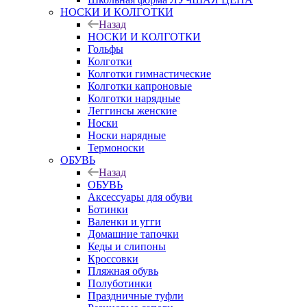
НОСКИ И КОЛГОТКИ
Назад
НОСКИ И КОЛГОТКИ
Гольфы
Колготки
Колготки гимнастические
Колготки капроновые
Колготки нарядные
Леггинсы женские
Носки
Носки нарядные
Термоноски
ОБУВЬ
Назад
ОБУВЬ
Аксессуары для обуви
Ботинки
Валенки и угги
Домашние тапочки
Кеды и слипоны
Кроссовки
Пляжная обувь
Полуботинки
Праздничные туфли