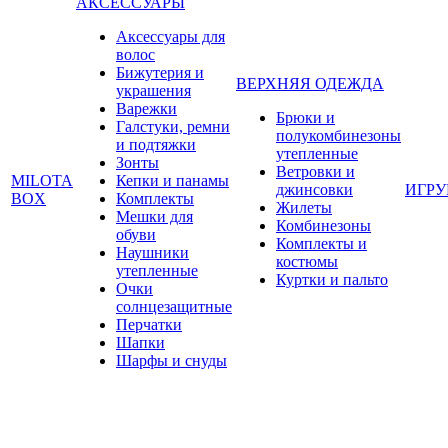
АКСЕССУАРЫ
Аксессуары для
волос
Бижутерия и
ВЕРХНЯЯ ОДЕЖДА
украшения
Варежки
Брюки и
Галстуки, ремни
полукомбинезоны
и подтяжки
утепленные
Зонты
Ветровки и
MILOTA
Кепки и панамы
джинсовки
ИГР
BOX
Комплекты
Жилеты
Мешки для
Комбинезоны
обуви
Комплекты и
Наушники
костюмы
утепленные
Куртки и пальто
Очки
солнцезащитные
Перчатки
Шапки
Шарфы и снуды