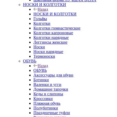
НОСКИ И КОЛГОТКИ
Назад
НОСКИ И КОЛГОТКИ
Гольфы
Колготки
Колготки гимнастические
Колготки капроновые
Колготки нарядные
Леггинсы женские
Носки
Носки нарядные
Термоноски
ОБУВЬ
Назад
ОБУВЬ
Аксессуары для обуви
Ботинки
Валенки и угги
Домашние тапочки
Кеды и слипоны
Кроссовки
Пляжная обувь
Полуботинки
Праздничные туфли