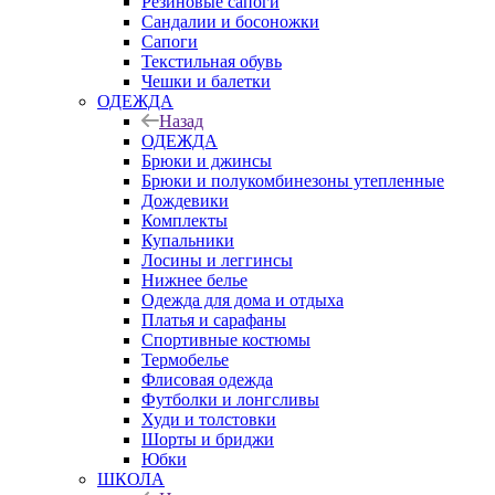
Резиновые сапоги
Сандалии и босоножки
Сапоги
Текстильная обувь
Чешки и балетки
ОДЕЖДА
Назад
ОДЕЖДА
Брюки и джинсы
Брюки и полукомбинезоны утепленные
Дождевики
Комплекты
Купальники
Лосины и леггинсы
Нижнее белье
Одежда для дома и отдыха
Платья и сарафаны
Спортивные костюмы
Термобелье
Флисовая одежда
Футболки и лонгсливы
Худи и толстовки
Шорты и бриджи
Юбки
ШКОЛА