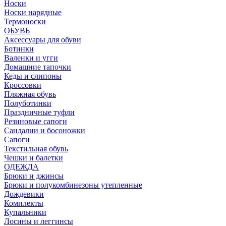
Носки
Носки нарядные
Термоноски
ОБУВЬ
Аксессуары для обуви
Ботинки
Валенки и угги
Домашние тапочки
Кеды и слипоны
Кроссовки
Пляжная обувь
Полуботинки
Праздничные туфли
Резиновые сапоги
Сандалии и босоножки
Сапоги
Текстильная обувь
Чешки и балетки
ОДЕЖДА
Брюки и джинсы
Брюки и полукомбинезоны утепленные
Дождевики
Комплекты
Купальники
Лосины и леггинсы