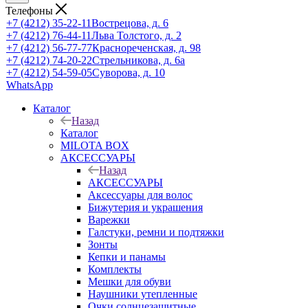
Телефоны
+7 (4212) 35-22-11
Вострецова, д. 6
+7 (4212) 76-44-11
Льва Толстого, д. 2
+7 (4212) 56-77-77
Краснореченская, д. 98
+7 (4212) 74-20-22
Стрельникова, д. 6а
+7 (4212) 54-59-05
Суворова, д. 10
WhatsApp
Каталог
Назад
Каталог
MILOTA BOX
АКСЕССУАРЫ
Назад
АКСЕССУАРЫ
Аксессуары для волос
Бижутерия и украшения
Варежки
Галстуки, ремни и подтяжки
Зонты
Кепки и панамы
Комплекты
Мешки для обуви
Наушники утепленные
Очки солнцезащитные