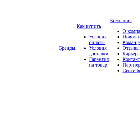
Компания
Как купить
О комп
Условия
Новост
оплаты
Команд
Бренды
Условия
Отзывы
доставки
Карьера
Гарантия
Контак
на товар
Партне
Сертиф