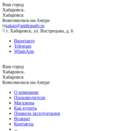
Ваш город
Хабаровск
Хабаровск
Комсомольск-на-Амуре
zakaz@antilopadv.ru
г. Хабаровск, ул. Вострецова, д. 6
Вконтакте
Telegram
WhatsApp
Ваш город
Хабаровск
Хабаровск
Комсомольск-на-Амуре
О компании
Производители
Магазины
Как купить
Правила эксплуатации
Возврат
Контакты
...