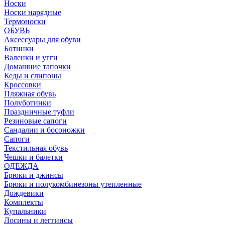
Носки
Носки нарядные
Термоноски
ОБУВЬ
Аксессуары для обуви
Ботинки
Валенки и угги
Домашние тапочки
Кеды и слипоны
Кроссовки
Пляжная обувь
Полуботинки
Праздничные туфли
Резиновые сапоги
Сандалии и босоножки
Сапоги
Текстильная обувь
Чешки и балетки
ОДЕЖДА
Брюки и джинсы
Брюки и полукомбинезоны утепленные
Дождевики
Комплекты
Купальники
Лосины и леггинсы