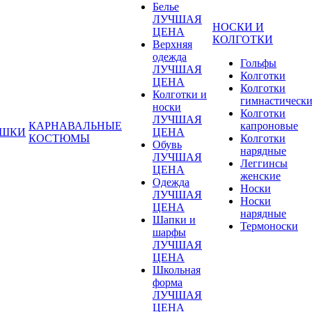
Белье
ЛУЧШАЯ
НОСКИ И
ЦЕНА
КОЛГОТКИ
Верхняя
одежда
Гольфы
ЛУЧШАЯ
Колготки
ЦЕНА
Колготки
Колготки и
гимнастическ
носки
Колготки
ЛУЧШАЯ
КАРНАВАЛЬНЫЕ
капроновые
УШКИ
ЦЕНА
КОСТЮМЫ
Колготки
Обувь
нарядные
ЛУЧШАЯ
Леггинсы
ЦЕНА
женские
Одежда
Носки
ЛУЧШАЯ
Носки
ЦЕНА
нарядные
Шапки и
Термоноски
шарфы
ЛУЧШАЯ
ЦЕНА
Школьная
форма
ЛУЧШАЯ
ЦЕНА