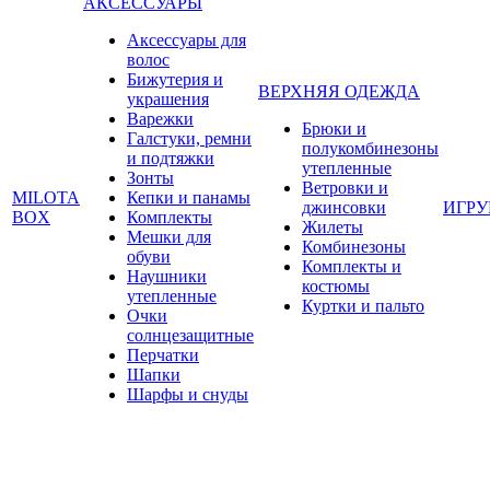
АКСЕССУАРЫ
Аксессуары для
волос
Бижутерия и
ВЕРХНЯЯ ОДЕЖДА
украшения
Варежки
Брюки и
Галстуки, ремни
полукомбинезоны
и подтяжки
утепленные
Зонты
Ветровки и
MILOTA
Кепки и панамы
джинсовки
ИГР
BOX
Комплекты
Жилеты
Мешки для
Комбинезоны
обуви
Комплекты и
Наушники
костюмы
утепленные
Куртки и пальто
Очки
солнцезащитные
Перчатки
Шапки
Шарфы и снуды