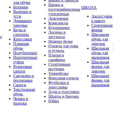
Брюки и джинсы
для обуви
Брюки и
Ботинки
ШКОЛА
полукомбинезоны
Валенки и
утепленные
угги
Аксессуары
Дождевики
Домашние
в школу
Комплекты
тапочки
Спортивная
Купальники
Кеды и
форма
Лосины и
слипоны
Школьная
ие
леггинсы
Кроссовки
обувь для
Нижнее белье
Пляжная
девочек
Одежда для дома
обувь
Школьная
и отдыха
Полуботинки
обувь для
Платья и
Праздничные
мальчиков
сарафаны
туфли
Школьная
Спортивные
Резиновые
форма для
костюмы
сапоги
девочек
Термобелье
Сандалии и
Школьная
Флисовая одежда
босоножки
форма для
Футболки и
Сапоги
мальчиков
лонгсливы
Текстильная
Худи и толстовки
обувь
Шорты и бриджи
Чешки и
Юбки
балетки